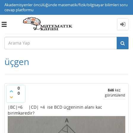
Akademisyenler öncülüğünde matematik/fizik/bilgisayar bilimleri soru
cevap platformu
Toggle
navigation
üçgen
0
846
kez
0
görüntülendi
|BC|=6 |CD| =4 ise BCD üçgeninin alanı kac
birimkaredir?