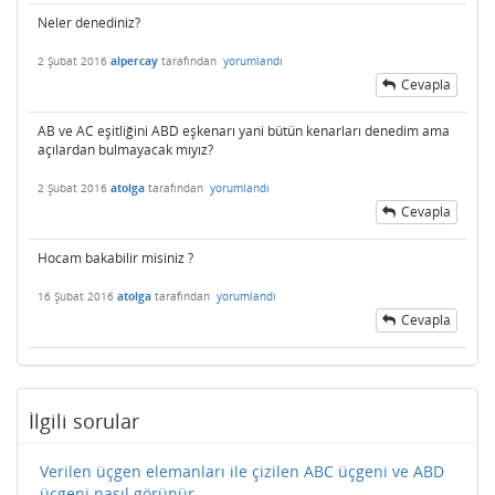
Neler denediniz?
2 Şubat 2016
alpercay
tarafından
yorumlandı
Cevapla
AB ve AC eşitliğini ABD eşkenarı yani bütün kenarları denedim ama
açılardan bulmayacak mıyız?
2 Şubat 2016
atolga
tarafından
yorumlandı
Cevapla
Hocam bakabilir misiniz ?
16 Şubat 2016
atolga
tarafından
yorumlandı
Cevapla
İlgili sorular
Verilen üçgen elemanları ile çizilen ABC üçgeni ve ABD
üçgeni nasıl görünür .