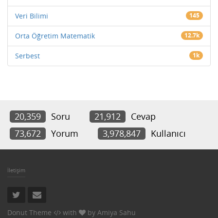
Veri Bilimi
145
Orta Öğretim Matematik
12.7k
Serbest
1k
20,359
Soru
21,912
Cevap
73,672
Yorum
3,978,847
Kullanıcı
İletişim
Donut Theme
with
by
Amiya Sahu