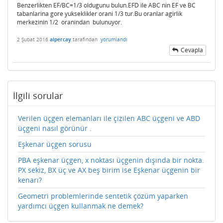
Benzerlikten EF/BC=1/3 oldugunu bulun.EFD ile ABC nin EF ve BC
tabanlarina gore yukseklikler orani 1/3 tur.Bu oranlar agirlik
merkezinin 1/2 oranindan bulunuyor.
2 Şubat 2016
alpercay
tarafından
yorumlandı
Cevapla
İlgili sorular
Verilen üçgen elemanları ile çizilen ABC üçgeni ve ABD
üçgeni nasıl görünür .
Eşkenar üçgen sorusu
PBA eşkenar üçgen, x noktası üçgenin dışında bir nokta.
PX sekiz, BX üç ve AX beş birim ise Eşkenar üçgenin bir
kenarı?
Geometri problemlerinde sentetik çözüm yaparken
yardımcı üçgen kullanmak ne demek?