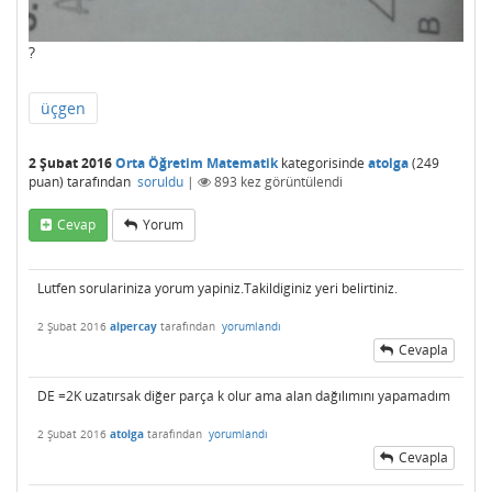
?
üçgen
2 Şubat 2016
Orta Öğretim Matematik
kategorisinde
atolga
(
249
puan)
tarafından
soruldu
|
893
kez görüntülendi
Cevap
Yorum
Lutfen sorulariniza yorum yapiniz.Takildiginiz yeri belirtiniz.
2 Şubat 2016
alpercay
tarafından
yorumlandı
Cevapla
DE =2K uzatırsak diğer parça k olur ama alan dağılımını yapamadım
2 Şubat 2016
atolga
tarafından
yorumlandı
Cevapla