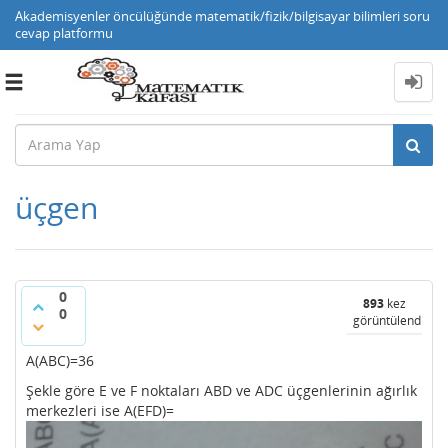
Akademisyenler öncülüğünde matematik/fizik/bilgisayar bilimleri soru
cevap platformu
Toggle
navigation
üçgen
0
893
kez
0
görüntülendi
A(ABC)=36
Şekle göre E ve F noktaları ABD ve ADC üçgenlerinin ağırlık
merkezleri ise A(EFD)=