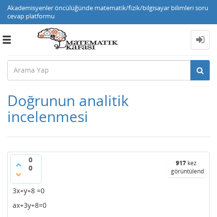
Akademisyenler öncülüğünde matematik/fizik/bilgisayar bilimleri soru
cevap platformu
Toggle
navigation
Doğrunun analitik
incelenmesi
0
917
kez
0
görüntülendi
3x+y+8 =0
ax+3y+8=0