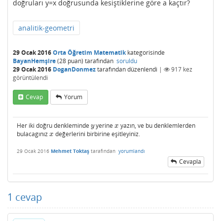
doğruları y=x doğrusunda kesiştiklerine göre a kaçtır?
analitik-geometri
29 Ocak 2016
Orta Öğretim Matematik
kategorisinde
BayanHemşire
(
28
puan)
tarafından
soruldu
29 Ocak 2016
DoganDonmez
tarafından
düzenlendi
|
917
kez
görüntülendi
Cevap
Yorum
Her iki doğru denkleminde
yerine
yazın, ve bu denklemlerden
y
x
y
x
bulacagınız
değerlerini birbirine eşitleyiniz.
x
x
29 Ocak 2016
Mehmet Toktaş
tarafından
yorumlandı
Cevapla
1
cevap