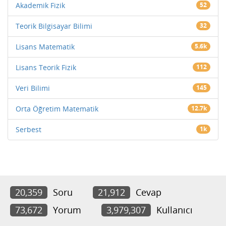
Akademik Fizik
52
Teorik Bilgisayar Bilimi
32
Lisans Matematik
5.6k
Lisans Teorik Fizik
112
Veri Bilimi
145
Orta Öğretim Matematik
12.7k
Serbest
1k
20,359
Soru
21,912
Cevap
73,672
Yorum
3,979,307
Kullanıcı