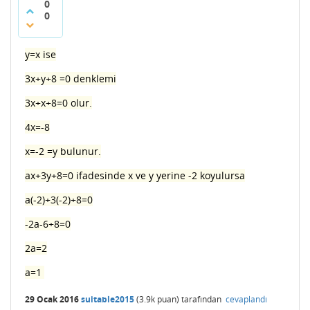
0
0
y=x ise
3x+y+8 =0 denklemi
3x+x+8=0 olur.
4x=-8
x=-2 =y bulunur.
ax+3y+8=0 ifadesinde x ve y yerine -2 koyulursa
a(-2)+3(-2)+8=0
-2a-6+8=0
2a=2
a=1
29 Ocak 2016
suitable2015
(
3.9k
puan)
tarafından
cevaplandı