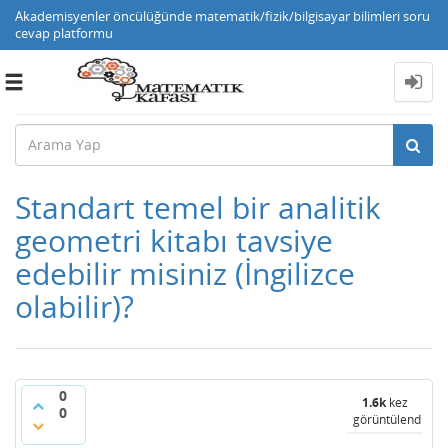
Akademisyenler öncülüğünde matematik/fizik/bilgisayar bilimleri soru
cevap platformu
Toggle
navigation
Standart temel bir analitik
geometri kitabı tavsiye
edebilir misiniz (İngilizce
olabilir)?
0
1.6k
kez
0
görüntülendi