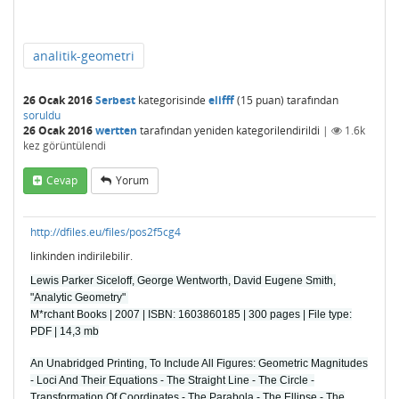
analitik-geometri
26 Ocak 2016
Serbest
kategorisinde
elifff
(
15
puan)
tarafından
soruldu
26 Ocak 2016
wertten
tarafından
yeniden kategorilendirildi
|
1.6k
kez görüntülendi
Cevap
Yorum
http://dfiles.eu/files/pos2f5cg4
linkinden indirilebilir.
Lewis Parker Siceloff, George Wentworth, David Eugene Smith,
"Analytic Geometry"
M*rchant Books | 2007 | ISBN: 1603860185 | 300 pages | File type:
PDF | 14,3 mb
An Unabridged Printing, To Include All Figures: Geometric Magnitudes
- Loci And Their Equations - The Straight Line - The Circle -
Transformation Of Coordinates - The Parabola - The Ellipse - The