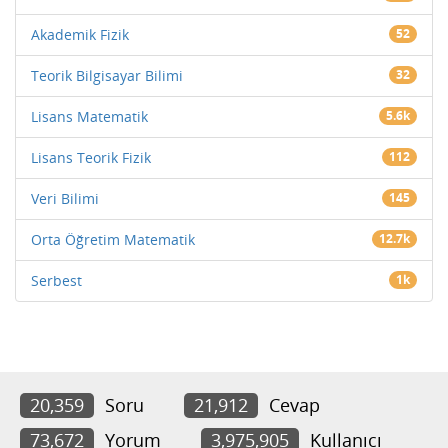
Akademik Fizik
52
Teorik Bilgisayar Bilimi
32
Lisans Matematik
5.6k
Lisans Teorik Fizik
112
Veri Bilimi
145
Orta Öğretim Matematik
12.7k
Serbest
1k
20,359
Soru
21,912
Cevap
73,672
Yorum
3,975,905
Kullanıcı