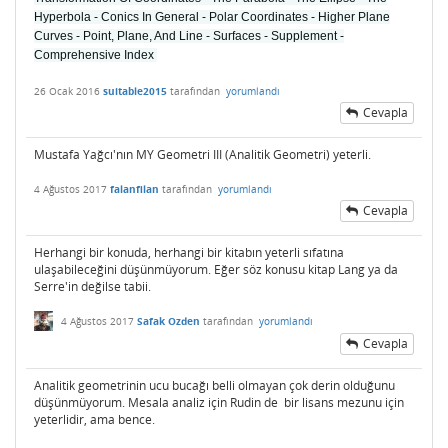
Hyperbola - Conics In General - Polar Coordinates - Higher Plane
Curves - Point, Plane, And Line - Surfaces - Supplement -
Comprehensive Index
26 Ocak 2016
suitable2015
tarafından
yorumlandı
Cevapla
Mustafa Yağcı'nın MY Geometri III (Analitik Geometri) yeterli.
4 Ağustos 2017
falanfilan
tarafından
yorumlandı
Cevapla
Herhangi bir konuda, herhangi bir kitabın yeterli sıfatına
ulaşabileceğini düşünmüyorum. Eğer söz konusu kitap Lang ya da
Serre'in değilse tabii.
4 Ağustos 2017
Safak Ozden
tarafından
yorumlandı
Cevapla
Analitik geometrinin ucu bucağı belli olmayan çok derin olduğunu
düşünmüyorum. Mesala analiz için Rudin de bir lisans mezunu için
yeterlidir, ama bence.