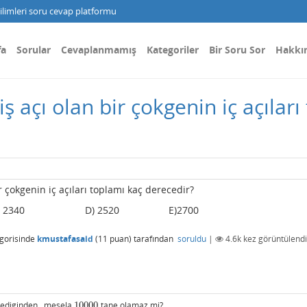
limleri soru cevap platformu
fa
Sorular
Cevaplanmamış
Kategoriler
Bir Soru Sor
Hakkı
iş açı olan bir çokgenin iç açılar
ir çokgenin iç açıları toplamı kaç derecedir?
 2340 D) 2520 E)2700
gorisinde
kmustafasaid
(
11
puan)
tarafından
soruldu
|
4.6k
kez görüntülendi
 dediginden.. mesela
10000
tane olamaz mi?
10000