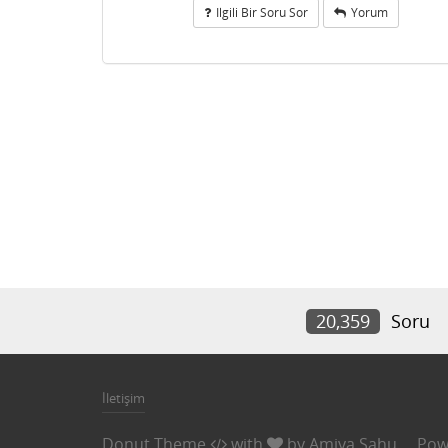
Ilgili Bir Soru Sor
Yorum
20,359
Soru
İletişim
Donut Theme
with
by
Amiya Sahu
Pow