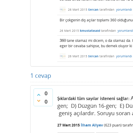
26 Mart 2015
Sercan
tarafından
yorumlandı
Bir çokgenin dış açılar toplamı 360 olduğu
26 Mart 2015
kmustafasaid
tarafından
yorumland
360
tane olamaz mi dicem, o da olamaz da. I
360
eger bir cevaba sahipse, bu demek oluyor ki
26 Mart 2015
Sercan
tarafından
yorumlandı
1
cevap
0
Şıklardaki tüm sayılar isteneni sağlar:
0
gen;
D
) Düzgün 16-gen;
E
) Dü
geniş açılardır. Soruyu sora
27 Mart 2015
İlham Aliyev
(
623
puan)
taraf