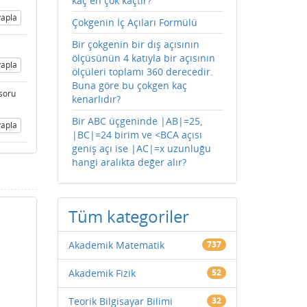
kaç en çok kaçtır?
apla
Çokgenin İç Açıları Formülü
Bir çokgenin bir dış açısının
ölçüsünün 4 katıyla bir açısının
apla
ölçüleri toplamı 360 derecedir.
Buna göre bu çokgen kaç
 soru
kenarlıdır?
Bir ABC üçgeninde |AB|=25,
apla
|BC|=24 birim ve <BCA açısı
geniş açı ise |AC|=x uzunluğu
hangi aralıkta değer alır?
Tüm kategoriler
Akademik Matematik
737
Akademik Fizik
52
Teorik Bilgisayar Bilimi
32