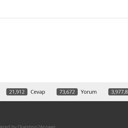
21,912
Cevap
73,672
Yorum
3,977,
ered by
Question2Answer