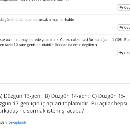
Cev
nuda göz önünde bulundurursak olmaz herhalde
Cev
ı
ste bu sinirlamayi nerede yapabiliriz. Cunku cokken aci formulu
(
−
2
)
180
. Bu
(
n
−
2
)
180
n
 en fazla
12
tane genis aci olabilir. Bundan da emin degilim :)
12
Cev
A) Düzgün 13-gen;
B) Düzgün 14-gen;
C) Düzgün 15-
zgün 17-gen için iç açıları toplamıdır. Bu açılar hepsi
n arkadaş ne sormak istemiş, acaba?
ından
cevaplandı