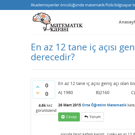
Akademisyenler öncülüğünde matematik/fizik/bilgisayar bi
Anasay
En az 12 tane iç açısı gen
derecedir?
En az 12 tane iç açısı geniş açı olan b
0
A) 1980 B)2160 C)
0
26 Mart 2015
Orta Öğretim Matematik
kate
4.6k
kez
görüntülendi
Cevap
Yorum
soruda biraz kafam karisti.. cunku en az 12