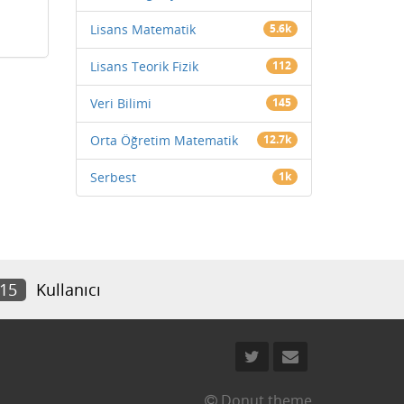
Lisans Matematik
5.6k
Lisans Teorik Fizik
112
Veri Bilimi
145
Orta Öğretim Matematik
12.7k
Serbest
1k
815
Kullanıcı
Donut theme