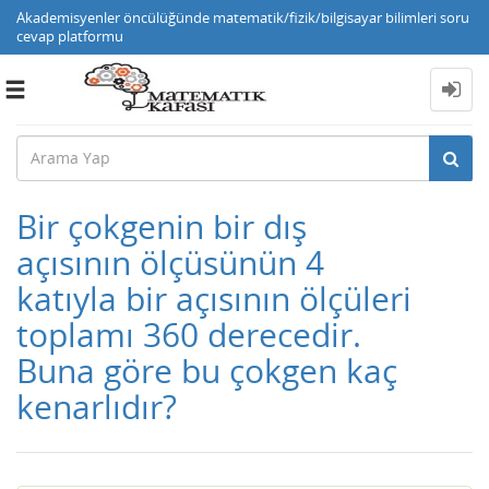
Akademisyenler öncülüğünde matematik/fizik/bilgisayar bilimleri soru
cevap platformu
Toggle
navigation
Bir çokgenin bir dış
açısının ölçüsünün 4
katıyla bir açısının ölçüleri
toplamı 360 derecedir.
Buna göre bu çokgen kaç
kenarlıdır?