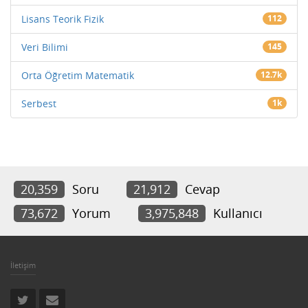
Lisans Teorik Fizik
112
Veri Bilimi
145
Orta Öğretim Matematik
12.7k
Serbest
1k
20,359
Soru
21,912
Cevap
73,672
Yorum
3,975,848
Kullanıcı
İletişim