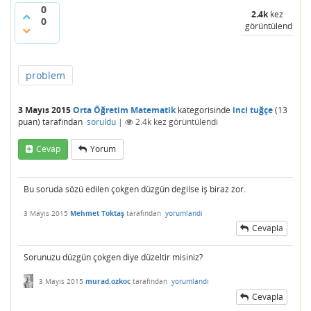
0
2.4k
kez
0
görüntülendi
problem
3 Mayıs 2015
Orta Öğretim Matematik
kategorisinde
inci tuğçe
(
13
puan)
tarafından
soruldu
|
2.4k
kez görüntülendi
Cevap
Yorum
Bu soruda sözü edilen çokgen düzgün degilse iş biraz zor.
3 Mayıs 2015
Mehmet Toktaş
tarafından
yorumlandı
Cevapla
Sorunuzu düzgün çokgen diye düzeltir misiniz?
3 Mayıs 2015
murad.ozkoc
tarafından
yorumlandı
Cevapla