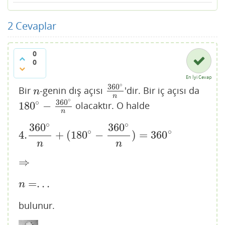
2
Cevaplar
0
0
En İyi Cevap
∘
360
Bir
-genin dış açısı
'dir. Bir iç açısı da
n
360
∘
n
n
n
∘
360
∘
180
−
olacaktır. O halde
180
∘
−
360
∘
n
n
∘
∘
360
360
∘
∘
4.
+
(
180
−
)
=
360
4.
360
∘
n
+
(
180
∘
−
360
∘
n
)
=
360
∘
n
n
⇒
⇒
=
.
.
.
n
=
.
.
.
n
bulunur.