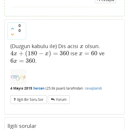
0
0
(Duzgun kabulu ile) Dis acisi
olsun.
x
x
4
+
(
180
−
)
=
360
=
60
ise
ve
4
x
+
(
180
−
x
)
=
360
x
=
60
x
x
x
6
=
360
.
6
x
=
360
x
4 Mayıs 2015
Sercan
(
25.6k
puan)
tarafından
cevaplandı
Ilgili Bir Soru Sor
Yorum
İlgili sorular