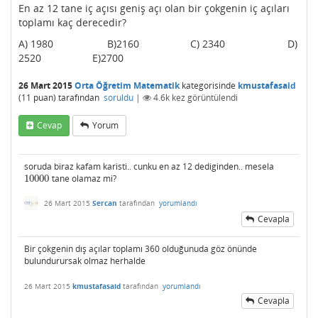
En az 12 tane iç açısı geniş açı olan bir çokgenin iç açıları
toplamı kaç derecedir?
A) 1980 B)2160 C) 2340 D)
2520 E)2700
26 Mart 2015
Orta Öğretim Matematik
kategorisinde
kmustafasaid
(
11
puan)
tarafından
soruldu
|
4.6k
kez görüntülendi
Cevap
Yorum
soruda biraz kafam karisti.. cunku en az 12 dediginden.. mesela
10000
tane olamaz mi?
10000
26 Mart 2015
Sercan
tarafından
yorumlandı
Cevapla
Bir çokgenin dış açılar toplamı 360 olduğunuda göz önünde
bulundurursak olmaz herhalde
26 Mart 2015
kmustafasaid
tarafından
yorumlandı
Cevapla