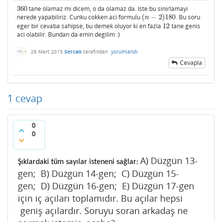
360
tane olamaz mi dicem, o da olamaz da. Iste bu sinirlamayi
360
nerede yapabiliriz. Cunku cokken aci formulu
(
−
2
)
180
. Bu soru
(
n
−
2
)
180
n
eger bir cevaba sahipse, bu demek oluyor ki en fazla
12
tane genis
12
aci olabilir. Bundan da emin degilim :)
26 Mart 2015
Sercan
tarafından
yorumlandı
Cevapla
1
cevap
0
0
A) Düzgün 13-
Şıklardaki tüm sayılar isteneni sağlar:
gen;
B) Düzgün 14-gen;
C) Düzgün 15-
gen;
D
) Düzgün 16-gen;
E
) Düzgün 17-gen
için iç açıları toplamıdır. Bu açılar hepsi
geniş açılardır. Soruyu soran arkadaş ne