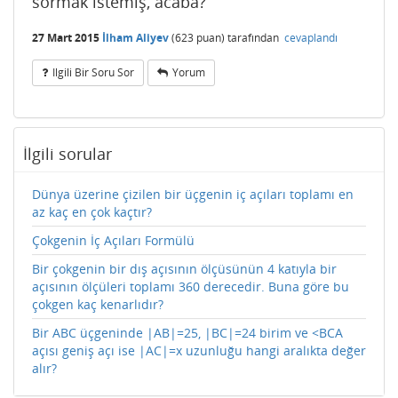
sormak istemiş, acaba?
27 Mart 2015
İlham Aliyev
(
623
puan)
tarafından
cevaplandı
Ilgili Bir Soru Sor
Yorum
İlgili sorular
Dünya üzerine çizilen bir üçgenin iç açıları toplamı en
az kaç en çok kaçtır?
Çokgenin İç Açıları Formülü
Bir çokgenin bir dış açısının ölçüsünün 4 katıyla bir
açısının ölçüleri toplamı 360 derecedir. Buna göre bu
çokgen kaç kenarlıdır?
Bir ABC üçgeninde |AB|=25, |BC|=24 birim ve <BCA
açısı geniş açı ise |AC|=x uzunluğu hangi aralıkta değer
alır?