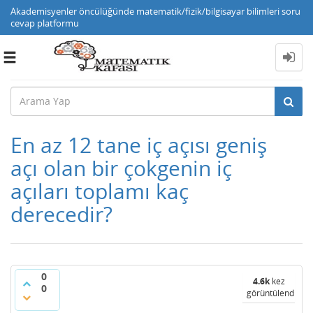
Akademisyenler öncülüğünde matematik/fizik/bilgisayar bilimleri soru
cevap platformu
Toggle
navigation
En az 12 tane iç açısı geniş
açı olan bir çokgenin iç
açıları toplamı kaç
derecedir?
0
4.6k
kez
0
görüntülendi