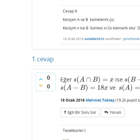
Cevap 9.
Kesişen A ve B kümelerini çiz.
Kesişim x ise B kümesi x+2x elemanlı olur. 
18 Ocak 2016
suitable2015
tarafından
yorumlandı
1
cevap
0
(
∩
)
=
(
Eğer
ise
s
(
A
∩
B
)
=
x
s
(
B
−
A
s
A
B
x
s
B
0
(
−
)
=
18
(
)
ve
s
(
A
−
B
)
=
18
x
s
(
A
)
=
19
s
A
B
x
s
A
18 Ocak 2016
Mehmet Toktaş
(
19.2k
puan)
t
Ilgili Bir Soru Sor
Yorum
Tesekkurler:)