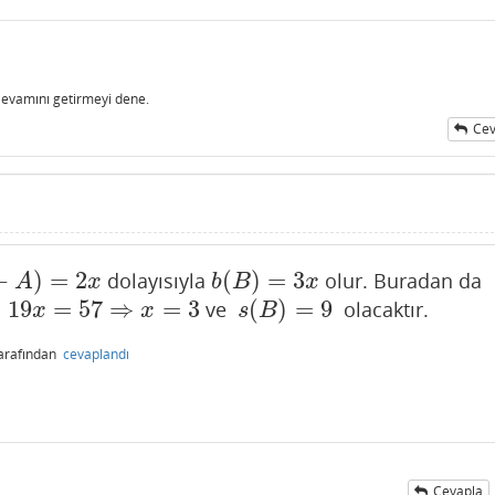
Devamını getirmeyi dene.
Cev
−
)
=
2
(
)
=
3
dolayısıyla
olur. Buradan da
)
=
2
x
b
(
B
)
=
3
x
A
x
b
B
x
=
19
=
57
⇒
=
3
(
)
=
9
ve
olacaktır.
x
=
57
⇒
x
=
3
s
(
B
)
=
9
x
x
s
B
arafından
cevaplandı
Cevapla