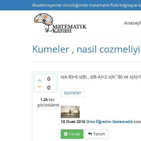
Akademisyenler öncülüğünde matematik/fizik/bilgisayar bi
Anasay
Kumeler , nasil cozmeli
∩
s(A-B)=6.s(B) , s(B-A)=2.s(A
B) ve s(A)=
∩
0
0
kümeler
1.2k
kez
görüntülendi
18 Ocak 2016
Orta Öğretim Matematik
kate
Cevap
Yorum