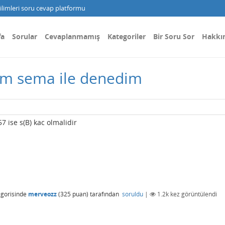
limleri soru cevap platformu
fa
Sorular
Cevaplanmamış
Kategoriler
Bir Soru Sor
Hakkı
yim sema ile denedim
57 ise s(B) kac olmalidir
gorisinde
merveozz
(
325
puan)
tarafından
soruldu
|
1.2k
kez görüntülendi