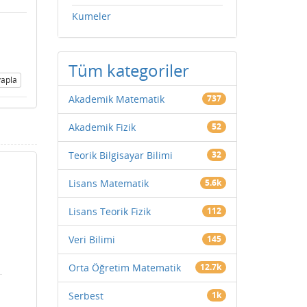
Kumeler
Tüm kategoriler
apla
Akademik Matematik
737
Akademik Fizik
52
Teorik Bilgisayar Bilimi
32
Lisans Matematik
5.6k
Lisans Teorik Fizik
112
Veri Bilimi
145
Orta Öğretim Matematik
12.7k
Serbest
1k