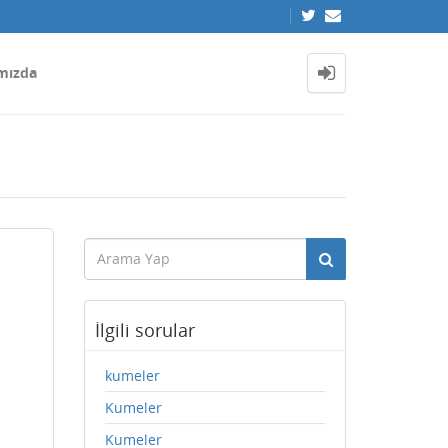
mızda
İlgili sorular
kumeler
Kumeler
Kumeler