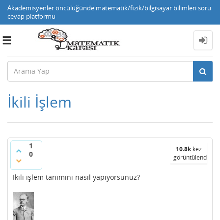
Akademisyenler öncülüğünde matematik/fizik/bilgisayar bilimleri soru
cevap platformu
Toggle
navigation
İkili İşlem
1
10.8k
kez
0
görüntülendi
İkili işlem tanımını nasıl yapıyorsunuz?