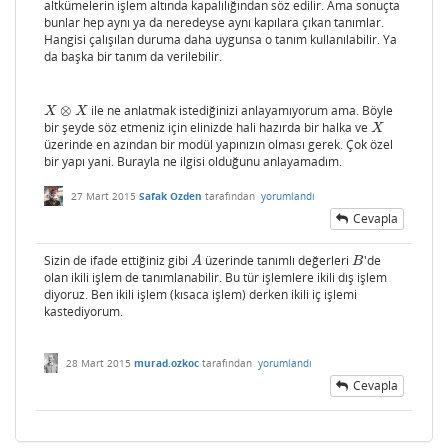
altkümelerin işlem altında kapalılığından söz edilir. Ama sonuçta
bunlar hep aynı ya da neredeyse aynı kapılara çıkan tanımlar.
Hangisi çalışılan duruma daha uygunsa o tanım kullanılabilir. Ya
da başka bir tanım da verilebilir.
⊗
ile ne anlatmak istediğinizi anlayamıyorum ama. Böyle
X
⊗
X
X
X
bir şeyde söz etmeniz için elinizde hali hazırda bir halka ve
X
X
üzerinde en azından bir modül yapınızın olması gerek. Çok özel
bir yapı yani. Burayla ne ilgisi olduğunu anlayamadım.
27 Mart 2015
Safak Ozden
tarafından
yorumlandı
Cevapla
Sizin de ifade ettiğiniz gibi
üzerinde tanımlı değerleri
'de
A
B
A
B
olan ikili işlem de tanımlanabilir. Bu tür işlemlere ikili dış işlem
diyoruz. Ben ikili işlem (kısaca işlem) derken ikili iç işlemi
kastediyorum.
28 Mart 2015
murad.ozkoc
tarafından
yorumlandı
Cevapla