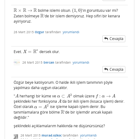
R
R
R
×
→
bolme islemi olsun.
(
1
,
0
)
'in goruntusu var mi?
R
×
R
→
R
(
1
,
0
)
R
Zaten bolmeye
'de bir islem demiyoruz. Hep sifiri bir kenara
R
ayiriyoruz.
26 Mart 2015
Ozgur
tarafından
yorumlandı
Cevapla
∗
R
Evet.
=
dersek olur.
X
=
R
∗
X
26 Mart 2015
Sercan
tarafından
yorumlandı
Cevapla
Özgür beye katılıyorum. O halde ikili işlem tanımının şöyle
yapılması daha uygun olacaktır.
2
"
herhangi bir küme ve
⊂
olmak üzere
:
→
A
α
⊂
A
2
f
:
α
→
A
A
α
A
f
α
A
şeklindeki her fonksiyona
'da bir ikili işlem (kısaca işlem) denir.
A
A
2
Özel olarak
=
ise işleme kapalı işlem denir. Bu
α
=
A
2
α
A
R
tanımlamalara göre bölme
'de bir işlemdir ancak kapalı
R
değildir."
şeklindeki açıklamalarım hakkında ne düşünürsünüz?
26 Mart 2015
murad.ozkoc
tarafından
yorumlandı