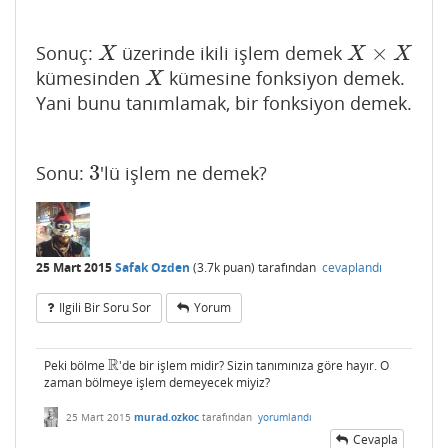
×
Sonuç:
üzerinde ikili işlem demek
X
X
×
X
X
X
X
kümesinden
kümesine fonksiyon demek.
X
X
Yani bunu tanımlamak, bir fonksiyon demek.
3
Sonu:
'lü işlem ne demek?
3
25 Mart 2015
Safak Ozden
(
3.7k
puan)
tarafından
cevaplandı
Ilgili Bir Soru Sor
Yorum
R
Peki bölme
'de bir işlem midir? Sizin tanımınıza göre hayır. O
R
zaman bölmeye işlem demeyecek miyiz?
25 Mart 2015
murad.ozkoc
tarafından
yorumlandı
Cevapla