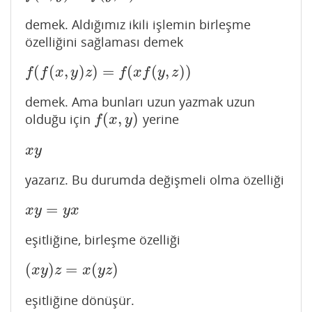
demek. Aldığımız ikili işlemin birleşme
özelliğini sağlaması demek
(
(
,
)
)
=
(
(
,
)
)
f
(
f
(
x
,
y
)
z
)
=
f
(
x
f
(
y
,
z
)
)
f
f
x
y
z
f
x
f
y
z
demek. Ama bunları uzun yazmak uzun
(
,
)
olduğu için
yerine
f
(
x
,
y
)
f
x
y
x
y
x
y
yazarız. Bu durumda değişmeli olma özelliği
=
x
y
=
y
x
x
y
y
x
eşitliğine, birleşme özelliği
(
)
=
(
)
(
x
y
)
z
=
x
(
y
z
)
x
y
z
x
y
z
eşitliğine dönüşür.