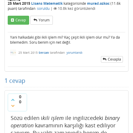
25 Mart 2015
Lisans Matematik
kategorisinde
murad.ozkoc
(
11.6k
puan)
tarafından
soruldu
|
10.8k
kez görüntülendi
Cevap
Yorum
Yani halkadaki gibi ikili işlem mi? Kaç çeşit ikili işlem olur mu? Ya da
bilemedim. Soru benim için net değil.
25 Mart 2015
Sercan
tarafından
yorumlandı
Cevapla
1
cevap
0
0
Sözü edilen i
kili işlem
ile ingilizcedeki
binary
operation
kavramının karşılığı kast ediliyor
sanırım. Bu vakti zamanında benim de