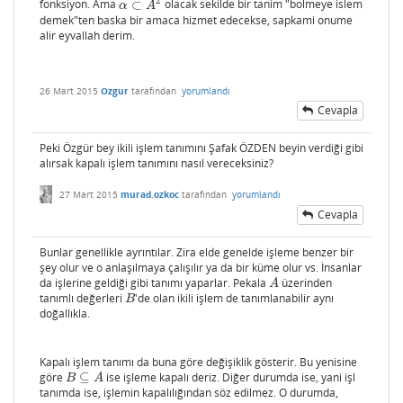
2
fonksiyon. Ama
⊂
olacak sekilde bir tanim "bolmeye islem
α
⊂
A
2
α
A
demek"ten baska bir amaca hizmet edecekse, sapkami onume
alir eyvallah derim.
26 Mart 2015
Ozgur
tarafından
yorumlandı
Cevapla
Peki Özgür bey ikili işlem tanımını Şafak ÖZDEN beyin verdiği gibi
alırsak kapalı işlem tanımını nasıl vereceksiniz?
27 Mart 2015
murad.ozkoc
tarafından
yorumlandı
Cevapla
Bunlar genellikle ayrıntılar. Zira elde genelde işleme benzer bir
şey olur ve o anlaşılmaya çalışılır ya da bir küme olur vs. İnsanlar
da işlerine geldiği gibi tanımı yaparlar. Pekala
üzerinden
A
A
tanımlı değerleri
'de olan ikili işlem de tanımlanabilir aynı
B
B
doğallıkla.
Kapalı işlem tanımı da buna göre değişiklik gösterir. Bu yenisine
göre
⊆
ise işleme kapalı deriz. Diğer durumda ise, yani işl
B
⊆
A
B
A
tanımda ise, işlemin kapalılığından söz edilmez. O durumda,