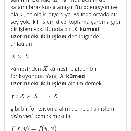
kafamı biraz kurcalamıştı. Bu operasyon ne
ola ki, ne ola ki diye diye. Aslında ortada bir
şey yok, ikili işlem diye, toplama çarpma gibi
bir işlem yok. Burada bir
kümesi
X
X
üzerindeki
ikili işlem
denildiğinde
anlatılan
×
X
×
X
X
X
kümesinden
kümesine giden bir
X
X
fonksiyondur. Yani,
kümesi
X
X
üzerindeki
ikili işlem
alalım demek
:
×
⟶
f
:
X
×
X
⟶
X
f
X
X
X
gibi bir fonksiyon alalım demek. İkili işlem
değişmeli
demek mesela
(
,
)
=
(
,
)
f
(
x
,
y
)
=
f
(
y
,
x
)
f
x
y
f
y
x