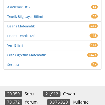
Akademik Fizik
52
Teorik Bilgisayar Bilimi
32
Lisans Matematik
5.6k
Lisans Teorik Fizik
112
Veri Bilimi
145
Orta Öğretim Matematik
12.7k
Serbest
1k
20,359
Soru
21,912
Cevap
73,672
Yorum
3,975,920
Kullanıcı