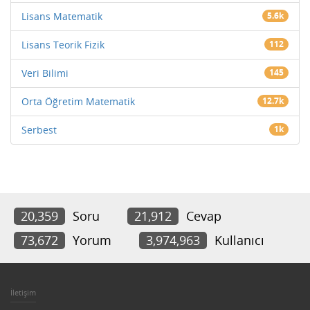
Lisans Matematik
5.6k
Lisans Teorik Fizik
112
Veri Bilimi
145
Orta Öğretim Matematik
12.7k
Serbest
1k
20,359
Soru
21,912
Cevap
73,672
Yorum
3,974,963
Kullanıcı
İletişim