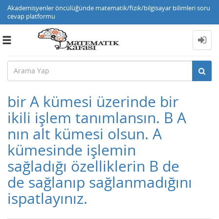
Akademisyenler öncülüğünde matematik/fizik/bilgisayar bilimleri soru
cevap platformu
Toggle
navigation
bir A kümesi üzerinde bir
ikili işlem tanımlansın. B A
nın alt kümesi olsun. A
kümesinde işlemin
sağladığı özelliklerin B de
de sağlanıp sağlanmadığını
ispatlayınız.