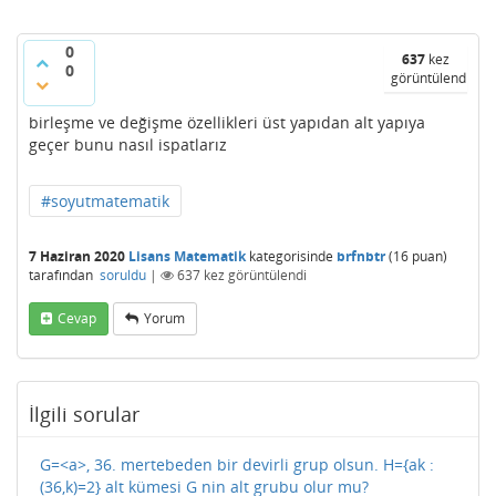
0
637
kez
0
görüntülendi
birleşme ve değişme özellikleri üst yapıdan alt yapıya
geçer bunu nasıl ispatlarız
#soyutmatematik
7 Haziran 2020
Lisans Matematik
kategorisinde
brfnbtr
(
16
puan)
tarafından
soruldu
|
637
kez görüntülendi
Cevap
Yorum
İlgili sorular
G=<a>, 36. mertebeden bir devirli grup olsun. H={ak :
(36,k)=2} alt kümesi G nin alt grubu olur mu?