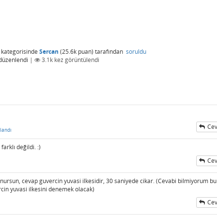
kategorisinde
Sercan
(
25.6k
puan)
tarafından
soruldu
düzenlendi
|
3.1k
kez görüntülendi
Cev
landı
rklı değildi. :)
Cev
nursun, cevap guvercin yuvasi ilkesidir, 30 saniyede cikar. (Cevabi bilmiyorum bu
cin yuvasi ilkesini denemek olacak)
Cev