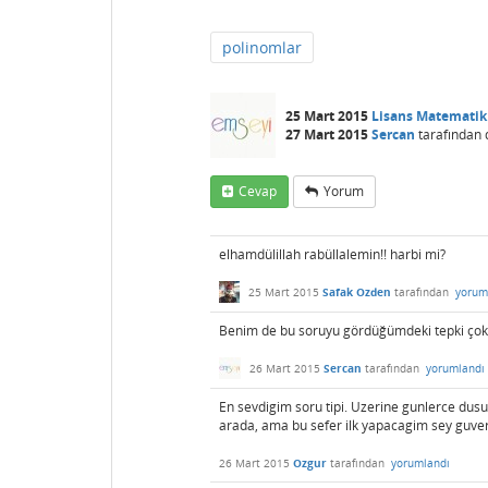
polinomlar
25 Mart 2015
Lisans Matematik
27 Mart 2015
Sercan
tarafından
Cevap
Yorum
elhamdülillah rabüllalemin!! harbi mi?
25 Mart 2015
Safak Ozden
tarafından
yorum
Benim de bu soruyu gördüğümdeki tepki çok fa
26 Mart 2015
Sercan
tarafından
yorumlandı
En sevdigim soru tipi. Uzerine gunlerce dusu
arada, ama bu sefer ilk yapacagim sey guver
26 Mart 2015
Ozgur
tarafından
yorumlandı