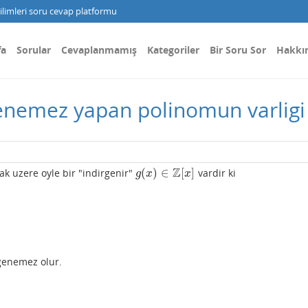
limleri soru cevap platformu
fa
Sorular
Cevaplanmamış
Kategoriler
Bir Soru Sor
Hakkı
nemez yapan polinomun varligi
Z
(
)
∈
[
]
k uzere oyle bir "indirgenir"
vardir ki
g
(
x
)
∈
Z
[
x
]
g
x
x
rgenemez olur.