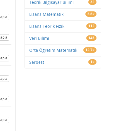
Teorik Bilgisayar Bilimi
32
Lisans Matematik
5.6k
apla
Lisans Teorik Fizik
112
apla
Veri Bilimi
145
Orta Öğretim Matematik
12.7k
apla
Serbest
1k
apla
apla
apla