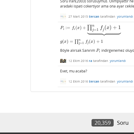
Soru Iran(2003) sorusuymus. Olimpiyattir herh
aradaki ispati cokertiyor ama ona ayar cekileb
27 Mart 2015
Sercan
tarafından
yorumlandı
n
(
)
+
1
∏















:
=
(
)
+
f
x
P
i
:=
f
(
x
)
+
∏
j
=
1
n
f
j
(
x
)
+
1
⏟
P
f
x
=
1
i
i
j
j
n
(
)
=
∏
(
)
+
1
g
(
x
)
=
∏
j
=
1
n
f
j
(
x
)
+
1
g
x
f
x
j
=
1
j
Böyle alırsak Sanırım
indirgenemez oluyo
P
i
P
i
12 Ekim 2016
ra
tarafından
yorumlandı
Evet, mu acaba?
12 Ekim 2016
Sercan
tarafından
yorumlandı
20,359
Soru