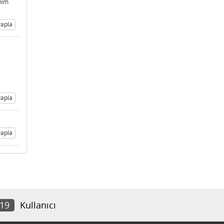
enim
apla
apla
apla
219
Kullanıcı