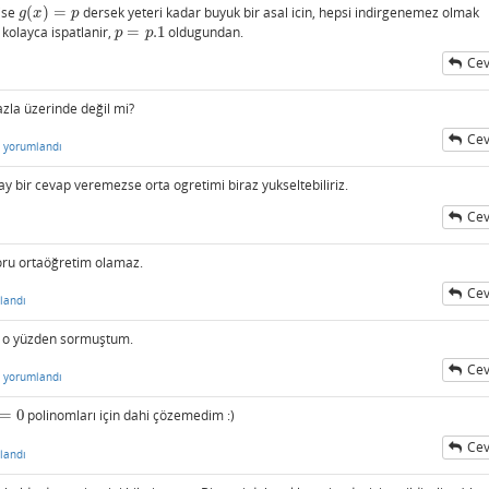
ise
(
)
=
dersek yeteri kadar buyuk bir asal icin, hepsi indirgenemez olmak
g
(
x
)
=
p
g
x
p
kolayca ispatlanir,
=
.1
oldugundan.
p
=
p
.1
p
p
Cev
azla üzerinde değil mi?
Cev
yorumlandı
 bir cevap veremezse orta ogretimi biraz yukseltebiliriz.
Cev
oru ortaöğretim olamaz.
Cev
landı
n o yüzden sormuştum.
Cev
yorumlandı
=
0
polinomları için dahi çözemedim :)
Cev
landı