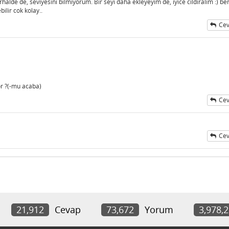
alde de, seviyesini bilmiyorum. Bir seyi daha ekleyeyim de, iyice cildiralim :) b
ilir cok kolay..
Cev
r ?(-mu acaba)
Cev
Cev
21,912
Cevap
73,672
Yorum
3,978,