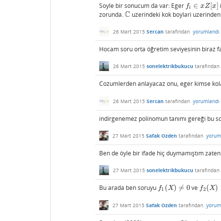
Soyle bir sonucum da var: Eger
∈
[
]
f
∈
x
Z
[
x
]
f
x
Z
x
i
C
zorunda.
uzerindeki kok boylari uzerinden 
C
26 Mart 2015
Sercan
tarafından
yorumlandı
Hocam soru orta öğretim seviyesinin biraz f
26 Mart 2015
sonelektrikbukucu
tarafından
Cozumlerden anlayacaz onu, eger kimse kolay
26 Mart 2015
Sercan
tarafından
yorumlandı
indirgenemez polinomun tanımı gereği bu s
27 Mart 2015
Safak Ozden
tarafından
yorum
Ben de öyle bir ifade hiç duymamıştım zate
27 Mart 2015
sonelektrikbukucu
tarafından
Bu arada ben soruyu
(
)
≠
0
ve
(
)
f
1
(
X
)
≠
0
f
2
(
X
)
=
0
f
X
f
X
1
2
27 Mart 2015
Safak Ozden
tarafından
yorum