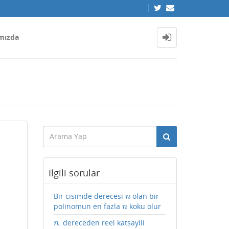
mızda
İlgili sorular
Bir cisimde derecesi
olan bir
n
n
polinomun en fazla
koku olur
n
n
. dereceden reel katsayili
n
n