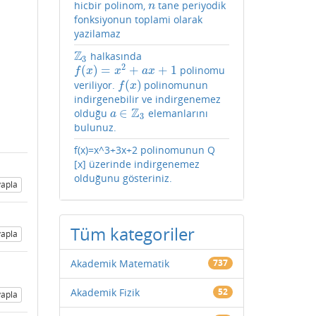
hicbir polinom,
tane periyodik
n
n
fonksiyonun toplami olarak
yazilamaz
Z
halkasında
Z
3
3
2
(
)
=
+
+
1
polinomu
f
(
x
)
=
x
2
+
a
x
+
1
f
x
x
a
x
(
)
veriliyor.
polinomunun
f
(
x
)
f
x
indirgenebilir ve indirgenemez
Z
∈
olduğu
elemanlarını
a
∈
Z
3
a
3
bulunuz.
f(x)=x^3+3x+2 polinomunun Q
[x] üzerinde indirgenemez
olduğunu gösteriniz.
apla
Tüm kategoriler
apla
Akademik Matematik
737
Akademik Fizik
52
apla