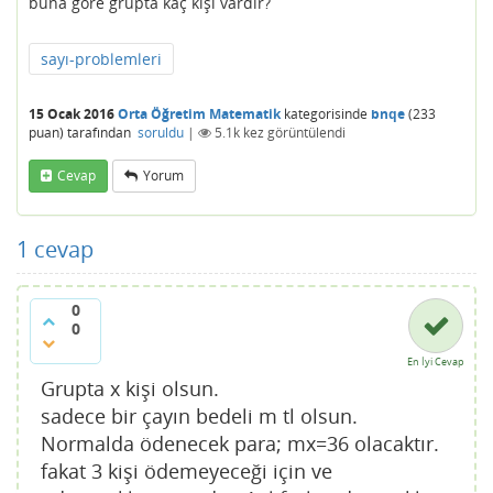
buna göre grupta kaç kişi vardır?
sayı-problemleri
15 Ocak 2016
Orta Öğretim Matematik
kategorisinde
bnqe
(
233
puan)
tarafından
soruldu
|
5.1k
kez görüntülendi
Cevap
Yorum
1
cevap
0
0
En İyi Cevap
Grupta x kişi olsun.
sadece bir çayın bedeli m tl olsun.
Normalda ödenecek para; mx=36 olacaktır.
fakat 3 kişi ödemeyeceği için ve