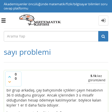
Akademisyenler öncülüğünde matematik/fizik/bilgisayar bilimleri soru
cevap platformu
Toggle
navigation
sayı problemi
0
5.1k
kez
0
görüntülendi
bir grup arkadaş, çay bahçesinde içtikleri çayın hesabının
36 tl olduğunu görüyor. Ancak içlerinden 3 ü misafir
olduğundan hesap ödemeye katılmıyorlar. böylece kalan
kişiler 1 er tl daha fazla ödüyor.