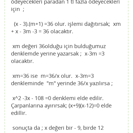
ödeyecekleri paradan 1 tl fazla ödeyecekleri
için ;
(x - 3).(m+1) =36 olur. işlemi dağıtırsak; xm
+ x - 3m -3 = 36 olacaktır.
xm değeri 36olduğu için bulduğumuz
denklemde yerine yazarsak ; x-3m =3
olacaktır.
xm=36 ise m=36/x olur. x-3m=3
denkleminde "m" yerinde 36/x yazılırsa ;
x^2 -3x - 108 =0 denklemi elde edilir.
Çarpanlarına ayırırsak; (x+9)(x-12)=0 elde
edillir.
sonuçta da ; x değeri bir - 9, birde 12