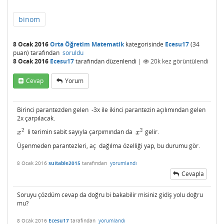
binom
8 Ocak 2016
Orta Öğretim Matematik
kategorisinde
Ecesu17
(
34
puan)
tarafından
soruldu
8 Ocak 2016
Ecesu17
tarafından
düzenlendi
|
20k
kez görüntülendi
Cevap
Yorum
Birinci parantezden gelen -3x ile ikinci parantezin açılımından gelen
2x çarpılacak.
2
2
li terimin sabit sayıyla çarpımından da
gelir.
x
2
x
2
x
x
Üşenmeden parantezleri, aç dağılma özelliği yap, bu durumu gör.
8 Ocak 2016
suitable2015
tarafından
yorumlandı
Cevapla
Soruyu çözdüm cevap da doğru bi bakabilir misiniz gidiş yolu doğru
mu?
8 Ocak 2016
Ecesu17
tarafından
yorumlandı