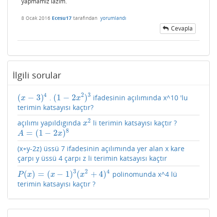
yapmamiz lazim.
8 Ocak 2016
Ecesu17
tarafından
yorumlandı
Cevapla
İlgili sorular
4
2
3
(
−
3
)
(
1
−
2
)
.
ifadesinin açılımında x^10 'lu
(
x
−
3
)
4
(
1
−
2
x
2
)
3
x
x
terimin katsayısı kaçtır?
2
açılımı yapıldıgında
li terimin katsayısı kaçtır ?
x
2
x
8
=
(
1
−
2
)
A
=
(
1
−
2
x
)
8
A
x
(x+y-2z) üssü 7 ifadesinin açılımında yer alan x kare
çarpı y üssü 4 çarpı z li terimin katsayısı kaçtır
3
2
4
(
)
=
(
−
1
)
(
+
4
)
polinomunda x^4 lü
P
(
x
)
=
(
x
−
1
)
3
(
x
2
+
4
)
4
P
x
x
x
terimin katsayısı kaçtır ?