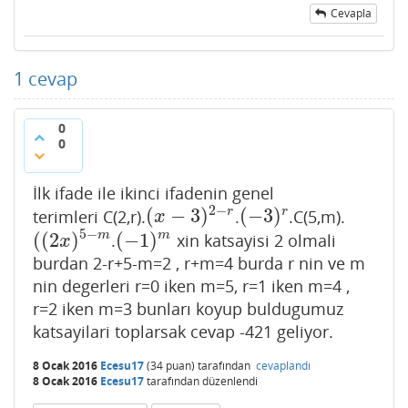
Cevapla
1
cevap
0
0
İlk ifade ile ikinci ifadenin genel
2
−
(
−
3
)
(
−
3
)
r
r
terimleri C(2,r).
.
.C(5,m).
(
x
−
3
)
2
−
r
(
−
3
)
r
x
5
−
(
(
2
)
(
−
1
)
m
m
.
xin katsayisi 2 olmali
(
(
2
x
)
5
−
m
(
−
1
)
m
x
burdan 2-r+5-m=2 , r+m=4 burda r nin ve m
nin degerleri r=0 iken m=5, r=1 iken m=4 ,
r=2 iken m=3 bunları koyup buldugumuz
katsayilari toplarsak cevap -421 geliyor.
8 Ocak 2016
Ecesu17
(
34
puan)
tarafından
cevaplandı
8 Ocak 2016
Ecesu17
tarafından
düzenlendi