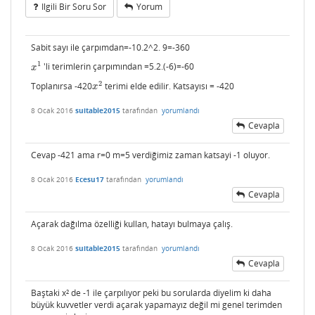
Ilgili Bir Soru Sor
Yorum
Sabit sayı ile çarpımdan=-10.2^2. 9=-360
1
'li terimlerin çarpımından =5.2.(-6)=-60
x
1
x
2
Toplanırsa -420
terimi elde edilir. Katsayısı = -420
x
2
x
8 Ocak 2016
suitable2015
tarafından
yorumlandı
Cevapla
Cevap -421 ama r=0 m=5 verdiğimiz zaman katsayi -1 oluyor.
8 Ocak 2016
Ecesu17
tarafından
yorumlandı
Cevapla
Açarak dağılma özelliği kullan, hatayı bulmaya çalış.
8 Ocak 2016
suitable2015
tarafından
yorumlandı
Cevapla
Baştaki x² de -1 ile çarpılıyor peki bu sorularda diyelim ki daha
büyük kuvvetler verdi açarak yapamayız değil mi genel terimden