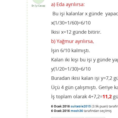
a) Eda ayrılırsa:
En İyi Cevap
Bu işi kalanlar x günde yapac
x(1/30+1/60)=6/10
İkisi x=12 günde bitirir.
b) Yağmur ayrılırsa,
İşin 6/10 kalmıştı.
Kalan iki kişi bu işi y günde y
y(1/20+1/30)=6/10
Buradan ikisi kalan işi y=7,2 g
Üçü 4 gün çalışmıştı. Geriye kal
İş toplam olarak 4+7,2=
11,2
gü
6 Ocak 2016
suitable2015
(
3.9k
puan)
taraf
6 Ocak 2016
mosh36
tarafından
seçilmiş