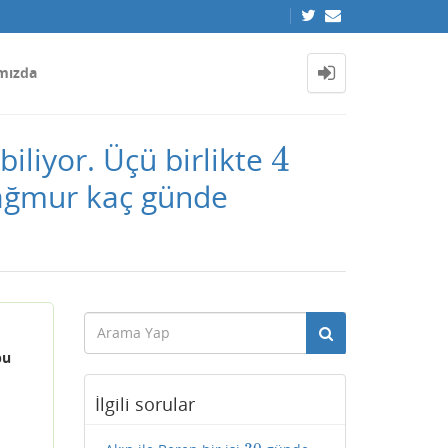
mızda
4
iliyor. Üçü birlikte
4
 Yağmur kaç günde
bu
İlgili sorular