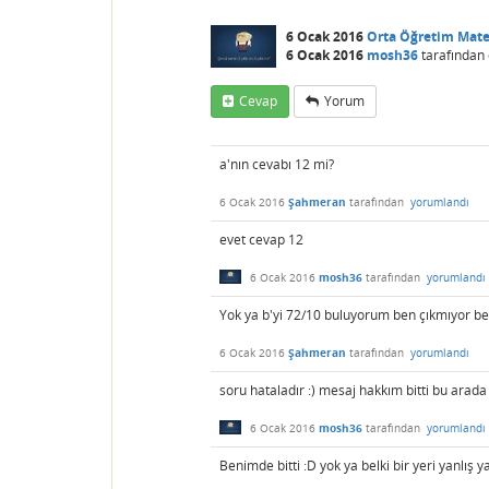
6 Ocak 2016
Orta Öğretim Mat
6 Ocak 2016
mosh36
tarafından
Cevap
Yorum
a'nın cevabı 12 mi?
6 Ocak 2016
Şahmeran
tarafından
yorumlandı
evet cevap 12
6 Ocak 2016
mosh36
tarafından
yorumlandı
Yok ya b'yi 72/10 buluyorum ben çıkmıyor b
6 Ocak 2016
Şahmeran
tarafından
yorumlandı
soru hataladır :) mesaj hakkım bitti bu arada
6 Ocak 2016
mosh36
tarafından
yorumlandı
Benimde bitti :D yok ya belki bir yeri yanlı