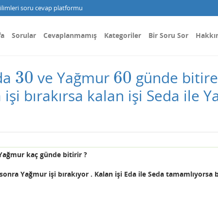
limleri soru cevap platformu
fa
Sorular
Cevaplanmamış
Kategoriler
Bir Soru Sor
Hakkı
30
60
da
ve Yağmur
günde bitireb
30
60
 işi bırakırsa kalan işi Seda ile
e Yağmur kaç günde bitirir ?
sonra Yağmur işi bırakıyor
. Kalan işi Eda ile Seda tamamlıyorsa 