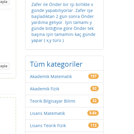
apla
Zafer ile Önder bir işi birlikte x
günde yapabiliyorlar. Zafer işe
başladıktan 2 gün sonra Önder
yardıma geliyor. İşin tamamı y
günde bittiğine göre Önder tek
başına işin tamamını kaç günde
yapar ( x,y türü )
Tüm kategoriler
apla
Akademik Matematik
737
Akademik Fizik
52
Teorik Bilgisayar Bilimi
32
Lisans Matematik
5.6k
Lisans Teorik Fizik
112