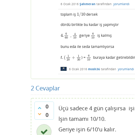
6 Ocak 2016
Şahmeran
tarafından
yorumlandı
toplam iş
1
/
10
dersek
1
/
10
dördü birlikte bu kadar iş yapmıştır
6
6
4
4.
,
geriye
iş kalmış
4.
6
60
4
10
6
10
60
10
10
bunu eda ile seda tamamlıyorsa
6
1
1
.
(
+
) =
buraya kadar getirebildi
t
.
(
1
20
+
1
30
6
10
t
20
30
10
6 Ocak 2016
mosh36
tarafından
yorumlandı
2
Cevaplar
0
Üçü sadece 4 gün çalışırsa işin
0
İşin tamamı 10/10.
Geriye işin 6/10'u kalır.