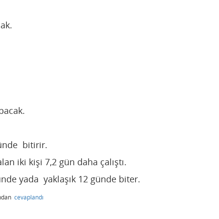
ak.
apacak.
ünde bitirir.
an iki kişi 7,2 gün daha çalıştı.
nde yada yaklaşık 12 günde biter.
ından
cevaplandı