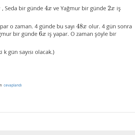
4
2
, Seda bir günde
ve Yağmur bir günde
iş
4
x
2
x
x
x
x
48
apar o zaman. 4 günde bu sayı
olur. 4 gün sonra
48
x
x
6
ağmur bir günde
iş yapar. O zaman şöyle bir
6
x
x
 k gün sayısı olacak.)
an
cevaplandı