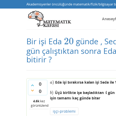
Akademisyenler öncülüğünde matematik/fizik/bilgisayar bi
Anasay
20
Bir işi Eda
günde , Se
20
gün çalıştıktan sonra Eda
bitirir ?
)
Eda işi bırakırsa kalan işi Seda il
a
)
a
0
0
)
4
Üçü birlikte işe başladıktan
gün 
b
)
4
b
işin tamamı kaç günde biter
4.6k
kez
görüntülendi
işçi-problemi