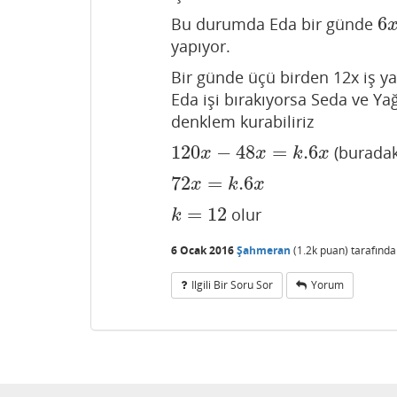
6
Bu durumda Eda bir günde
6
x
yapıyor.
Bir günde üçü birden 12x iş y
Eda işi bırakıyorsa Seda ve Y
denklem kurabiliriz
120
−
48
=
.6
(buradaki
120
x
−
48
x
=
k
.6
x
x
x
k
x
72
=
.6
72
x
=
k
.6
x
x
k
x
=
12
olur
k
=
12
k
6 Ocak 2016
Şahmeran
(
1.2k
puan)
tarafınd
Ilgili Bir Soru Sor
Yorum