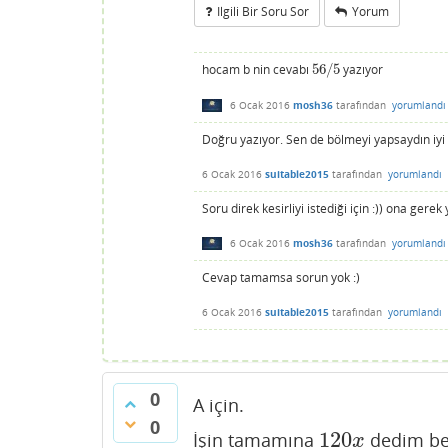
Ilgili Bir Soru Sor
Yorum
hocam b nin cevabı
56
/
5
yazıyor
56
/
5
6 Ocak 2016
mosh36
tarafından
yorumlandı
Doğru yazıyor. Sen de bölmeyi yapsaydın iyi
6 Ocak 2016
suitable2015
tarafından
yorumlandı
Soru direk kesirliyi istediği için :)) ona ger
6 Ocak 2016
mosh36
tarafından
yorumlandı
Cevap tamamsa sorun yok :)
6 Ocak 2016
suitable2015
tarafından
yorumlandı
0
A için.
0
120
İşin tamamına
dedim be
120
x
x