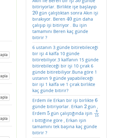
30
Akın ile Beren bir işi
günde
30
bitiriyorlar. Birlikte işe başlayıp
20
gün çalıştıktan sonra Akın işi
20
40
bırakıyor. Beren
gün daha
40
çalışıp işi bitiriyor . Bu işin
tamamını Beren kaç günde
bitirir ?
6 ustanın 3 günde bitirebileceği
bir işi 4 kalfa 10 günde
apla
bitirebiliyor.3 kalfanın 15 günde
bitirebileceği bir işi 10 çırak 6
günde bitirebiliyor.Buna göre 1
apla
ustanın 9 günde yapabileceği
bir işi 1 kalfa ve 1 çırak birlikte
kaç günde bitirir?
apla
6
Erdem ile Erkan bir işi birlikte
6
2
günde bitiriyorlar. Erkan
gün ,
2
8
5
Erdem
gün çalıştığında işin
5
8
15
15
apla
i bittiğine göre , Erkan işin
tamamını tek başına kaç günde
bitirir ?