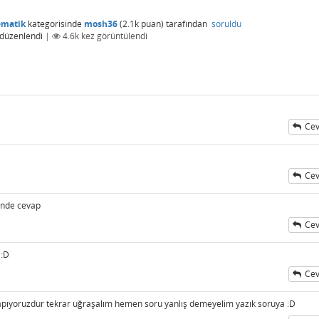
ematik
kategorisinde
mosh36
(
2.1k
puan)
tarafından
soruldu
düzenlendi
|
4.6k
kez görüntülendi
Cev
Cev
ende cevap
Cev
 :D
Cev
ş yapıyoruzdur tekrar uğraşalım hemen soru yanlış demeyelim yazık soruya :D