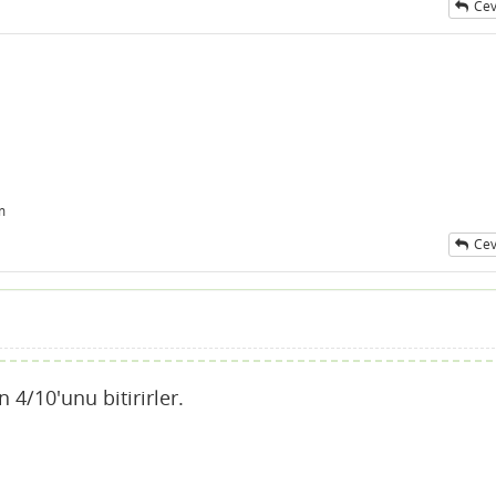
Cev
m
Cev
 4/10'unu bitirirler.