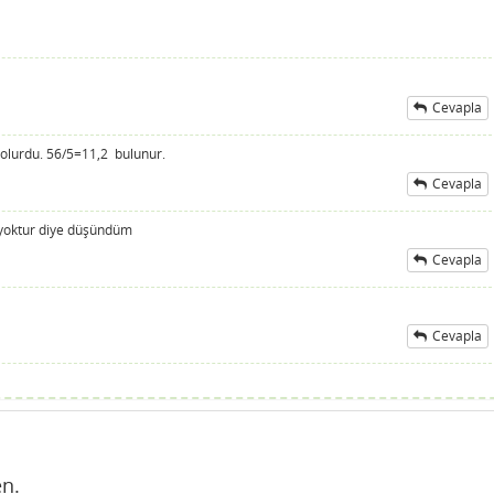
Cevapla
 olurdu. 56/5=11,2 bulunur.
Cevapla
ek yoktur diye düşündüm
Cevapla
Cevapla
n.