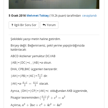
5 Ocak 2016
Mehmet Toktaş
(
19.2k
puan)
tarafından
cevaplandı
Ilgili Bir Soru Sor
Yorum
Şekildeki yazıyı metin haline getirdim.
Birşey değil. Beğenirseniz, şekil yerine yapıştırdığınızda
kaldırılacak:
ABCD ikizkenar yamuktur.DC//AB
|AB|=|DC|=c , |AB|=a olsun.
DHA, CPB,BKC üçgenleri benzerdir.
−
a
c
|AH|=|PB|=|KC|=
dir.
a
−
c
2
2
−
+
a
c
a
c
|AK|=a-
=
olacak.
a
−
c
2
=
a
+
c
2
2
2
Ayrıca, |DH|=|CP|=|AK|=c olduğundan AKB üçgeninde,
+
a
c
2
2
2
Pisagor teoreminden
(
)
+
=
(
a
+
c
2
)
2
+
c
2
=
a
2
c
a
2
2
2
2
2
Açılırsa,
+
2
+
+
4
=
4
a
2
+
2
a
c
+
c
2
+
4
c
2
=
4
a
2
a
a
c
c
c
a