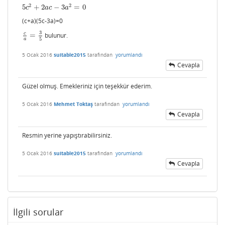
2
2
5
+
2
−
3
=
0
5
c
2
+
2
a
c
−
3
a
2
=
0
c
a
c
a
(c+a)(5c-3a)=0
3
c
=
bulunur.
c
a
=
3
5
5
a
5 Ocak 2016
suitable2015
tarafından
yorumlandı
Cevapla
Güzel olmuş. Emekleriniz için teşekkür ederim.
5 Ocak 2016
Mehmet Toktaş
tarafından
yorumlandı
Cevapla
Resmin yerine yapıştırabilirsiniz.
5 Ocak 2016
suitable2015
tarafından
yorumlandı
Cevapla
İlgili sorular