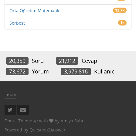
Orta Öğretim Matematik
12.7k
Serbest
1k
20,359
Soru
21,912
Cevap
73,672
Yorum
3,979,816
Kullanıcı
İletişim
Donut Theme
with
by
Amiya Sahu
Powered by
Question2Answer