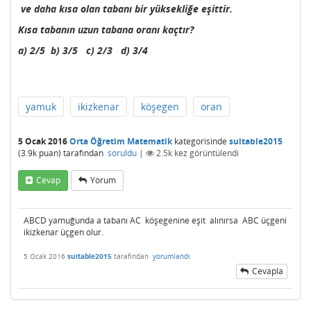
ve daha kısa olan tabanı bir yüksekliğe eşittir.
Kısa tabanın uzun tabana oranı kaçtır?
a) 2/5 b) 3/5 c) 2/3 d) 3/4
yamuk
ikizkenar
köşegen
oran
5 Ocak 2016
Orta Öğretim Matematik
kategorisinde
suitable2015
(
3.9k
puan)
tarafından
soruldu
|
2.5k
kez görüntülendi
Cevap
Yorum
ABCD yamuğunda a tabanı AC köşegenine eşit alınırsa ABC üçgeni
ikizkenar üçgen olur.
5 Ocak 2016
suitable2015
tarafından
yorumlandı
Cevapla