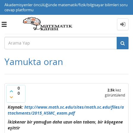
Akademisyenler öncülüğünde matematik/fizik/bilgisayar bilimleri soru
cevap platformu
Toggle
navigation
Yamukta oran
0
2.5k
kez
0
görüntülendi
Kaynak:
http://www.math.sc.edu/sites/math.sc.edu/files/a
ttachments/2015_HSMC_exam.pdf
İkizkenar bir yamuğun daha uzun olan tabanı, bir köşegene
eşittir