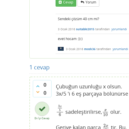
Cevap
Yorum
Sendeki çözüm 40 cm mi?
3 Ocak 2016
suitable2015
tarafından
yorumlandı
evet hocam :)):)
3 Ocak 2016
mosh36
tarafından
yorumlandı
1
cevap
0
Çubuğun uzunluğu x olsun.
0
3x/5 'i 6 eş parçaya bölünürs
3
x
x
5
sadeleştirilirse,
olur.
3
x
5
6
x
10
6
10
En İyi Cevap
2
x
Geriye kalan parça
tir. Bu,
2
x
5