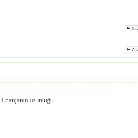
Cev
Cev
e 1 parçanın uzunluğu