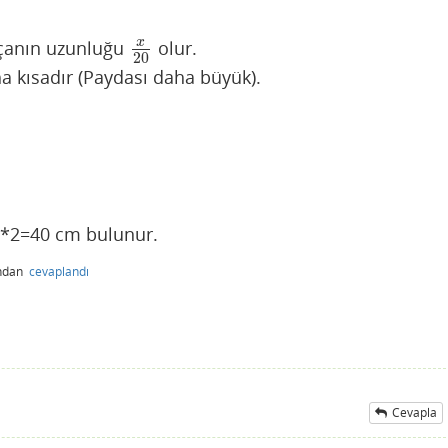
x
rçanın uzunluğu
olur.
x
20
20
 kısadır (Paydası daha büyük).
0 *2=40 cm bulunur.
ından
cevaplandı
Cevapla