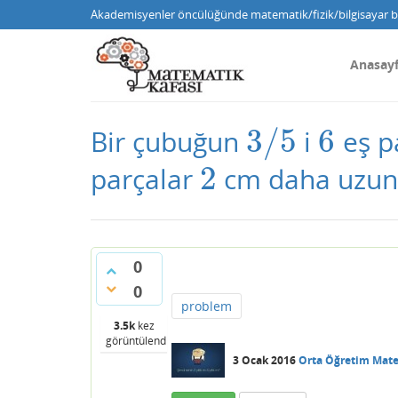
Akademisyenler öncülüğünde matematik/fizik/bilgisayar bi
Anasay
3
/
5
6
Bir çubuğun
i
eş p
3
/
5
6
2
parçalar
cm daha uzun 
2
0
0
problem
3.5k
kez
görüntülendi
3 Ocak 2016
Orta Öğretim Mat