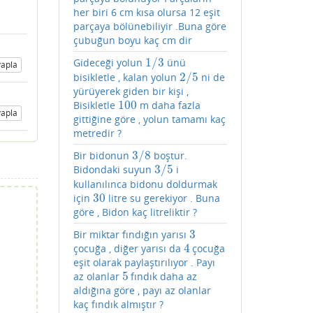
her biri 6 cm kısa olursa 12 eşit
parçaya bölünebiliyir .Buna göre
çubuğun boyu kaç cm dir
1
/
3
Gideceği yolun
ünü
1
/
3
apla
2
/
5
bisikletle , kalan yolun
ni de
2
/
5
yürüyerek giden bir kişi ,
100
Bisikletle
m daha fazla
100
apla
gittiğine göre , yolun tamamı kaç
metredir ?
3
/
8
Bir bidonun
boştur.
3
/
8
3
/
5
Bidondaki suyun
i
3
/
5
kullanılınca bidonu doldurmak
30
için
litre su gerekiyor . Buna
30
göre , Bidon kaç litreliktir ?
3
Bir miktar fındığın yarısı
3
4
çocuğa , diğer yarısı da
çocuğa
4
eşit olarak paylaştırılıyor . Payı
5
az olanlar
fındık daha az
5
aldığına göre , payı az olanlar
kaç fındık almıştır ?