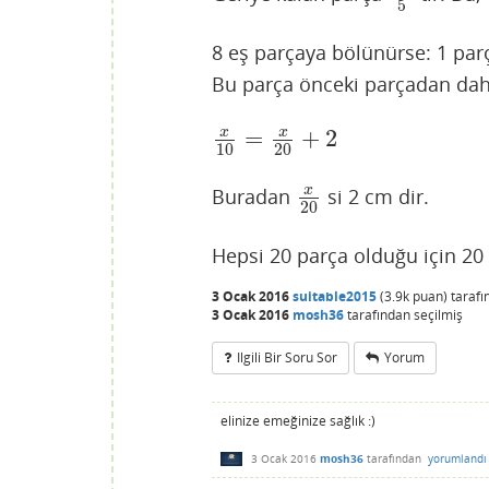
5
8 eş parçaya bölünürse: 1 pa
Bu parça önceki parçadan daha
=
+
2
x
x
x
10
=
x
20
+
2
10
20
x
Buradan
si 2 cm dir.
x
20
20
Hepsi 20 parça olduğu için 2
3 Ocak 2016
suitable2015
(
3.9k
puan)
taraf
3 Ocak 2016
mosh36
tarafından
seçilmiş
Ilgili Bir Soru Sor
Yorum
elinize emeğinize sağlık :)
3 Ocak 2016
mosh36
tarafından
yorumlandı