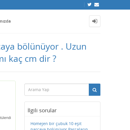
mızda
çaya bölünüyor . Uzun
 kaç cm dir ?
İlgili sorular
tülendi
Homejen bir çubuk 10 eşit
parçaya bolünüyor Parçaların