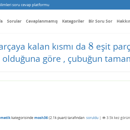
limleri soru cevap platformu
fa
Sorular
Cevaplanmamış
Kategoriler
Bir Soru Sor
Hakkı
8
arçaya kalan kısmı da
eşit par
8
olduğuna göre , çubuğun tamamı
ematik
kategorisinde
mosh36
(
2.1k
puan)
tarafından
soruldu
|
3.5k
kez görün