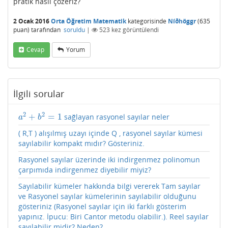
pratik nasıl çözeriz?
2 Ocak 2016
Orta Öğretim Matematik
kategorisinde
Níðhöggr
(
635
puan)
tarafından
soruldu
|
523
kez görüntülendi
Cevap
Yorum
İlgili sorular
2
2
+
=
1
sağlayan rasyonel sayılar neler
a
2
+
b
2
=
1
a
b
( R,T ) alışılmış uzayı içinde Q , rasyonel sayılar kümesi
sayılabilir kompakt mıdır? Gösteriniz.
Rasyonel sayılar üzerinde iki indirgenmez polinomun
çarpımıda indirgenmez diyebilir miyiz?
Sayılabilir kümeler hakkında bilgi vererek Tam sayılar
ve Rasyonel sayılar kümelerinin sayılabilir olduğunu
gösteriniz (Rasyonel sayılar için iki farklı gösterim
yapınız. İpucu: Biri Cantor metodu olabilir.). Reel sayılar
sayılabilir midir? Neden?