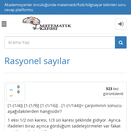
Akademisyenler öncülüğünde matematik/fizik/bilgisayar bilimleri soru
cevap platformu
Toggle
navigation
Rasyonel sayılar
0
523
kez
0
görüntülendi
[1-(1/4)].[1-(1/9)].[1-(1/16)]...[1-(1/144)]= çarpımının sonucu
aşağıdakilerden hangisidir?
1 eksi 1/2 nin karesi, 1/3 ün karesi şeklinde gidiyor. Ayrıca
ifadeleri biraz açınca gördüğüm sadeleştirmeler var fakat