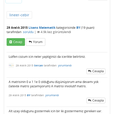
lineer-cebir
29 Aralık 2015
Lisans Matematik
kategorisinde
BY
(
19
puan)
tarafından
soruldu
|
4.9k
kez görüntülendi
Cevap
Yorum
Lútfen cozum icin neler yaptiginizi da icerikte belirtiniz.
29 Aralık 2015
Sercan
tarafından
yorumlandı
Cevapla
A matrisinin 0 a 1 1e 0 olduğunu düşünüyorum ama devamı yok
(latexte matris yazamıyorum) A matrisi involutif matris.
29 Aralık 2015
BY
tarafından
yorumlandı
Cevapla
Alt uzay oldugunu gostermek icin bir iki gostermemiz gereken var.