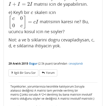
+
=
2
matrisi icin de yapabilirsin.
I
+
I
=
2
I
I
I
I
e) Keyfi bir
skaleri icin
c
c
0
[
]
c
=
matrisinin karesi ne? Bu,
[
c
0
0
c
]
=
c
I
c
I
0
c
ucuncu kosul icin ne soyler?
Not: a ve b siklarini dogru cevapladiysan, c,
d, e siklarina ihtiyacin yok.
29 Aralık 2015
Ozgur
(
2.5k
puan)
tarafından
cevaplandı
Ilgili Bir Soru Sor
Yorum
Teşekkürler, yorumlarınıza kesinlikle katılıyorum.Soruyla
alakasız dediğiniz A matrisi tam yerinde verilmiş bir
matris.Çünkü soruda A^2=I denilmiş bu bana matrisin involutif
matris olduğunu söyler ve dediğiniz A matrisi involutif matristir;)