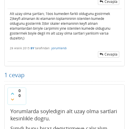
Cevapla
Alt uzay olma şartları; 1bos kumeden farkli oldugunu gostrmek
2)keyfi alinanan iki elamanin toplamininin istenilen kumede
oldugunu gostermk 3)bir skaler elemaninin keyfi alinan
elamanlardan biriyle carpimini yine istenilen kumede oldugunu
gostermek boyle degil mi alt uzay olma sartlari yanlisim varsa
duzeltin;)
29 Aralık 2015
BY
tarafından
yorumlandı
Cevapla
1
cevap
0
0
Yorumlarda soyledigin alt uzay olma sartlari
kesinlikle dogru.
Simdi bunu biraz degistirmeye calisalim.