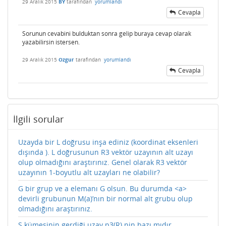
29 Aralık 2015
BY
tarafından
yorumlandı
Cevapla
Sorunun cevabini bulduktan sonra gelip buraya cevap olarak
yazabilirsin istersen.
29 Aralık 2015
Ozgur
tarafından
yorumlandı
Cevapla
İlgili sorular
Uzayda bir L doğrusu inşa ediniz (koordinat eksenleri
dışında ). L doğrusunun R3 vektör uzayının alt uzayı
olup olmadığını araştırınız. Genel olarak R3 vektör
uzayının 1-boyutlu alt uzayları ne olabilir?
G bir grup ve a elemanı G olsun. Bu durumda <a>
devirli grubunun M(a)’nın bir normal alt grubu olup
olmadığını araştırınız.
S kümesinin gerdiği uzay p3(R) nin bazı mıdır