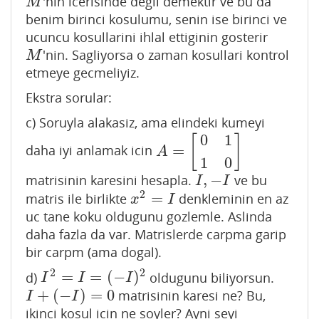
'nin icerisinde degil demektir ve bu da
M
M
benim birinci kosulumu, senin ise birinci ve
ucuncu kosullarini ihlal ettiginin gosterir
'nin. Sagliyorsa o zaman kosullari kontrol
M
M
etmeye gecmeliyiz.
Ekstra sorular:
c) Soruyla alakasiz, ama elindeki kumeyi
0
1
[
]
=
daha iyi anlamak icin
A
=
[
0
1
1
0
]
A
1
0
,
−
matrisinin karesini hesapla.
ve bu
I
,
−
I
I
I
2
=
matris ile birlikte
denkleminin en az
x
2
=
I
x
I
uc tane koku oldugunu gozlemle. Aslinda
daha fazla da var. Matrislerde carpma garip
bir carpm (ama dogal).
2
2
=
=
(
−
)
d)
oldugunu biliyorsun.
I
2
=
I
=
(
−
I
)
2
I
I
I
+
(
−
)
=
0
matrisinin karesi ne? Bu,
I
+
(
−
I
)
=
0
I
I
ikinci kosul icin ne soyler? Ayni seyi