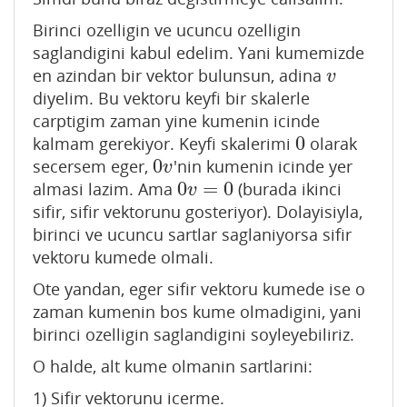
Birinci ozelligin ve ucuncu ozelligin
saglandigini kabul edelim. Yani kumemizde
en azindan bir vektor bulunsun, adina
v
v
diyelim. Bu vektoru keyfi bir skalerle
carptigim zaman yine kumenin icinde
0
kalmam gerekiyor. Keyfi skalerimi
olarak
0
0
secersem eger,
'nin kumenin icinde yer
0
v
v
0
=
0
almasi lazim. Ama
(burada ikinci
0
v
=
0
v
sifir, sifir vektorunu gosteriyor). Dolayisiyla,
birinci ve ucuncu sartlar saglaniyorsa sifir
vektoru kumede olmali.
Ote yandan, eger sifir vektoru kumede ise o
zaman kumenin bos kume olmadigini, yani
birinci ozelligin saglandigini soyleyebiliriz.
O halde, alt kume olmanin sartlarini:
1) Sifir vektorunu icerme.