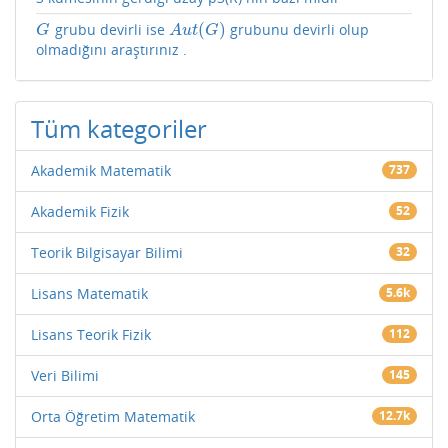
(
)
grubu devirli ise
grubunu devirli olup
G
A
u
t
(
G
)
G
A
u
t
G
olmadığını araştırınız .
Tüm kategoriler
Akademik Matematik
737
Akademik Fizik
52
Teorik Bilgisayar Bilimi
32
Lisans Matematik
5.6k
Lisans Teorik Fizik
112
Veri Bilimi
145
Orta Öğretim Matematik
12.7k