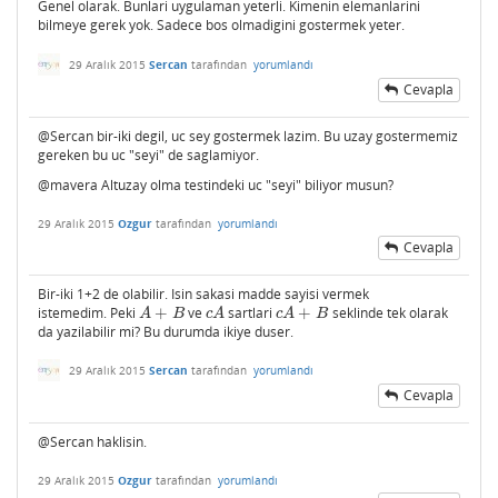
Genel olarak. Bunlari uygulaman yeterli. Kimenin elemanlarini
bilmeye gerek yok. Sadece bos olmadigini gostermek yeter.
29 Aralık 2015
Sercan
tarafından
yorumlandı
Cevapla
@Sercan bir-iki degil, uc sey gostermek lazim. Bu uzay gostermemiz
gereken bu uc "seyi" de saglamiyor.
@mavera Altuzay olma testindeki uc "seyi" biliyor musun?
29 Aralık 2015
Ozgur
tarafından
yorumlandı
Cevapla
Bir-iki 1+2 de olabilir. Isin sakasi madde sayisi vermek
istemedim. Peki
+
ve
sartlari
+
seklinde tek olarak
A
+
B
c
A
c
A
+
B
A
B
c
A
c
A
B
da yazilabilir mi? Bu durumda ikiye duser.
29 Aralık 2015
Sercan
tarafından
yorumlandı
Cevapla
@Sercan haklisin.
29 Aralık 2015
Ozgur
tarafından
yorumlandı