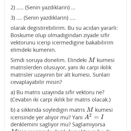
2) ..... (Senin yazdiklarin) ...
3) .... (Senin yazdiklarin) ....
olarak degistirebilirim. Bu su acidan yararli:
Boskume olup olmadigindan ziyade sifir
vektorunu icerip icermedigine bakabilirim
elimdeki kumenin.
Simdi soruya donelim. Elindeki
kumesi
M
M
matrislerden olusuyor, yani iki carpi ikilik
matrisler uzayinin bir alt kumesi. Sunlari
cevaplayabilir misin?
a) Bu matris uzayinda sifir vektoru ne?
(Cevabin iki carpi ikilik bir matris olacak.)
b) a sikkinda soyledigin matris
kumesi
M
M
2
=
icerisinde yer aliyor mu? Yani
A
2
=
I
A
I
denklemini sagliyor mu? Saglamiyorsa