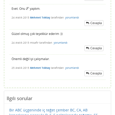
Evet. Onu
yaptım.
F
F
24 Aralık 2015
Mehmet Toktaş
tarafından
yorumlandı
Cevapla
Güzel olmuş çok teşekkür ederim :))
24 Aralık 2015
misafir
tarafından
yorumlandı
Cevapla
Önemli değil iyi çalışmalar.
25 Aralık 2015
Mehmet Toktaş
tarafından
yorumlandı
Cevapla
İlgili sorular
Bir ABC üçgeninde iç teğet çember BC, CA, AB