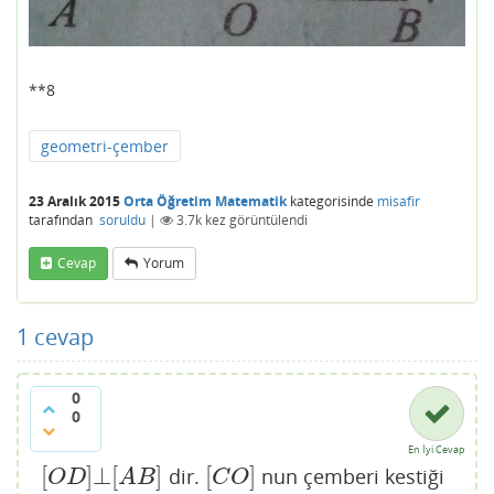
**8
geometri-çember
23 Aralık 2015
Orta Öğretim Matematik
kategorisinde
misafir
tarafından
soruldu
|
3.7k
kez görüntülendi
Cevap
Yorum
1
cevap
0
0
En İyi Cevap
[
]
⊥
[
]
[
]
dir.
nun çemberi kestiği
[
O
D
]
⊥
[
A
B
]
[
C
O
]
O
D
A
B
C
O