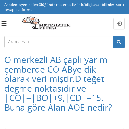
Akademisyenler öncülüğünde matematik/fizik/bilgisayar bilimleri soru
cevap platformu
Toggle
navigation
O merkezli AB çaplı yarım
çemberde CO ABye dik
olarak verilmiştir.D teğet
değme noktasıdır ve
|CO|=|BO|+9,|CD|=15.
Buna göre Alan AOE nedir?