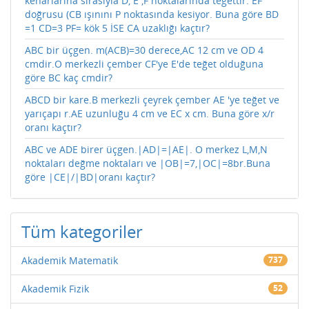
kenarlarına sırasıyla D, E ,F noktalarında teğettir. EF
doğrusu (CB ışınını P noktasında kesiyor. Buna göre BD
=1 CD=3 PF= kök 5 İSE CA uzaklığı kaçtır?
ABC bir üçgen. m(ACB)=30 derece,AC 12 cm ve OD 4
cmdir.O merkezli çember CF'ye E'de teğet olduğuna
göre BC kaç cmdir?
ABCD bir kare.B merkezli çeyrek çember AE 'ye teğet ve
yarıçapı r.AE uzunluğu 4 cm ve EC x cm. Buna göre x/r
oranı kaçtır?
ABC ve ADE birer üçgen.|AD|=|AE|. O merkez L,M,N
noktaları değme noktaları ve |OB|=7,|OC|=8br.Buna
göre |CE|/|BD|oranı kaçtır?
Tüm kategoriler
Akademik Matematik
737
Akademik Fizik
52