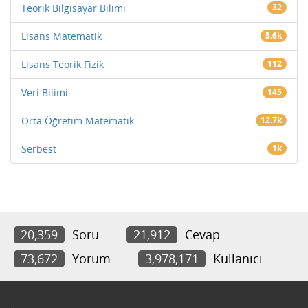
Teorik Bilgisayar Bilimi
32
Lisans Matematik
5.6k
Lisans Teorik Fizik
112
Veri Bilimi
145
Orta Öğretim Matematik
12.7k
Serbest
1k
20,359
Soru
21,912
Cevap
73,672
Yorum
3,978,171
Kullanıcı