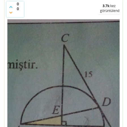
0
3.7k
kez
0
görüntülendi