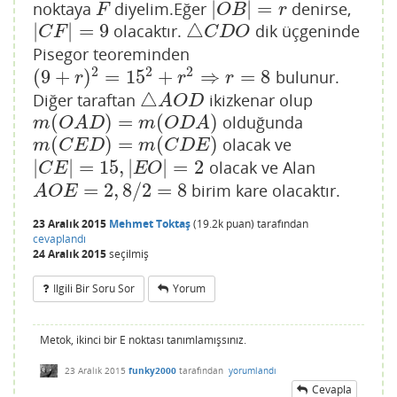
|
|
=
noktaya
diyelim.Eğer
denirse,
F
|
O
B
|
=
r
F
O
B
r
|
|
=
9
△
olacaktır.
dik üçgeninde
|
C
F
|
=
9
△
C
D
O
C
F
C
D
O
Pisegor teoreminden
2
2
2
(
9
+
)
=
15
+
⇒
=
8
bulunur.
(
9
+
r
)
2
=
15
2
+
r
2
⇒
r
=
8
r
r
r
△
Diğer taraftan
ikizkenar olup
△
A
O
D
A
O
D
(
)
=
(
)
olduğunda
m
(
O
A
D
)
=
m
(
O
D
A
)
m
O
A
D
m
O
D
A
(
)
=
(
)
olacak ve
m
(
C
E
D
)
=
m
(
C
D
E
)
m
C
E
D
m
C
D
E
|
|
=
15
,
|
|
=
2
olacak ve Alan
|
C
E
|
=
15
,
|
E
O
|
=
2
C
E
E
O
=
2
,
8
/
2
=
8
birim kare olacaktır.
A
O
E
=
2
,
8
/
2
=
8
A
O
E
23 Aralık 2015
Mehmet Toktaş
(
19.2k
puan)
tarafından
cevaplandı
24 Aralık 2015
seçilmiş
Ilgili Bir Soru Sor
Yorum
Metok, ikinci bir E noktası tanımlamışsınız.
23 Aralık 2015
funky2000
tarafından
yorumlandı
Cevapla