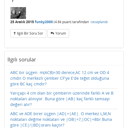
r
25 Aralık 2015
funky2000
(
4.6k
puan)
tarafından
cevaplandı
Ilgili Bir Soru Sor
Yorum
İlgili sorular
ABC bir üçgen. m(ACB)=30 derece,AC 12 cm ve OD 4
cmdir.O merkezli çember CF'ye E'de teğet olduğuna
göre BC kaç cmdir?
Yarıçapı 4 cm olan bir çemberin üzerinde farklı A ve B
noktaları alınıyor. Buna göre |AB| kaç farklı tamsayı
değeri alır?
ABC ve ADE birer üçgen.|AD|=|AE|. O merkez L,M,N
noktaları değme noktaları ve |OB|=7,|OC|=8br.Buna
göre |CE|/|BD|oranı kaçtır?