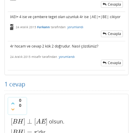
Cevapla
lAEl= 4 ise ve çembere teget olan uzunluk 4r ise |AE|=|BE| cikiyor
24 Aralık 2015
Furkann
tarafından
yorumlandı
Cevapla
4r hocam ve cevap 2 kök 2 doğrudur. Nasıl çözdünüz?
24 Aralık 2015
misafir
tarafından
yorumlandı
Cevapla
1
cevap
0
0
[
]
⊥
[
]
olsun.
[
B
H
]
⊥
[
A
E
]
B
H
A
E
|
|
=
'dir.
|
B
H
|
=
r
B
H
r