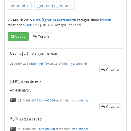
geometri
geometri-çember
23 Aralık 2015
Orta Öğretim Matematik
kategorisinde
misafir
tarafından
soruldu
|
3.8k
kez görüntülendi
Cevap
Yorum
Uzunluğu
4
olan yer neresi?
4
r
r
23 Aralık 2015
Mehmet Toktaş
tarafından
yorumlandı
Cevapla
|
|
,
4
mü
4
mi?
|
A
E
|
4
4
r
A
E
r
Anlaşılmıyor.
23 Aralık 2015
funky2000
tarafından
yorumlandı
Cevapla
–
√
2
2
buldum cevabı.
2
2
23 Aralık 2015
funky2000
tarafından
yorumlandı