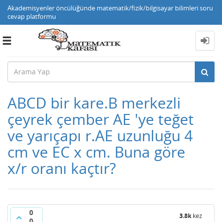
Akademisyenler öncülüğünde matematik/fizik/bilgisayar bilimleri soru
cevap platformu
Toggle
navigation
ABCD bir kare.B merkezli
çeyrek çember AE 'ye teğet
ve yarıçapı r.AE uzunluğu 4
cm ve EC x cm. Buna göre
x/r oranı kaçtır?
0
3.8k
kez
0