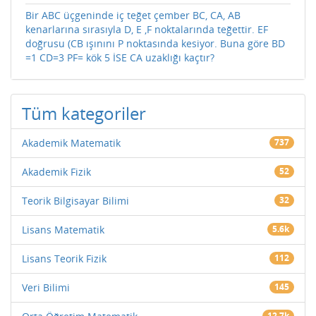
Bir ABC üçgeninde iç teğet çember BC, CA, AB
kenarlarına sırasıyla D, E ,F noktalarında teğettir. EF
doğrusu (CB ışınını P noktasında kesiyor. Buna göre BD
=1 CD=3 PF= kök 5 İSE CA uzaklığı kaçtır?
Tüm kategoriler
Akademik Matematik
737
Akademik Fizik
52
Teorik Bilgisayar Bilimi
32
Lisans Matematik
5.6k
Lisans Teorik Fizik
112
Veri Bilimi
145
12.7k