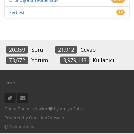
Orta Öğretim Matematik
Serbest
1k
20,359
Soru
21,912
Cevap
73,672
Yorum
3,979,143
Kullanıcı
İletişim
Donut Theme
with
by
Amiya Sahu
Powered by
Question2Answer
Donut theme