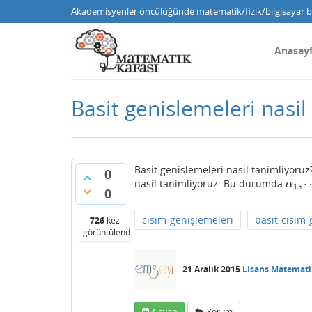
Akademisyenler öncülüğünde matematik/fizik/bilgisayar bi
Anasay
Basit genislemeleri nasil
Basit genislemeleri nasil tanimliyoru
0
,
nasil tanimliyoruz. Bu durumda
α
1
,
⋯
,
α
1
0
cisim-genişlemeleri
basit-cisim-
726
kez
görüntülendi
21 Aralık 2015
Lisans Matemati
Cevap
Yorum