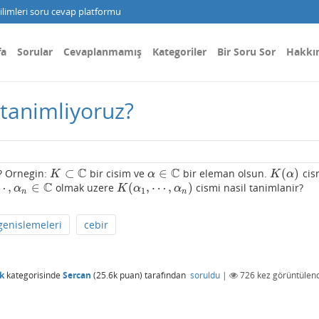
limleri soru cevap platformu
fa
Sorular
Cevaplanmamış
Kategoriler
Bir Soru Sor
Hakkı
 tanimliyoruz?
C
C
⊂
∈
(
)
z? Ornegin:
bir cisim ve
bir eleman olsun.
cis
K
⊂
C
α
∈
C
K
(
α
)
K
α
K
α
C
⋯
,
∈
(
,
⋯
,
)
olmak uzere
cismi nasil tanimlanir?
α
n
∈
C
K
(
α
1
,
⋯
,
α
n
)
α
K
α
α
1
n
n
genislemeleri
cebir
k
kategorisinde
Sercan
(
25.6k
puan)
tarafından
soruldu
|
726
kez görüntülend