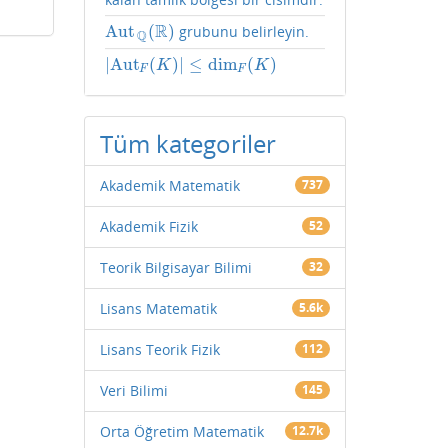
R
Aut
(
)
grubunu belirleyin.
Aut
Q
(
R
)
Q
|
Aut
(
)
|
≤
dim
(
)
|
Aut
F
(
K
)
|
≤
dim
F
(
K
)
K
K
F
F
Tüm kategoriler
Akademik Matematik
737
Akademik Fizik
52
Teorik Bilgisayar Bilimi
32
Lisans Matematik
5.6k
Lisans Teorik Fizik
112
Veri Bilimi
145
Orta Öğretim Matematik
12.7k