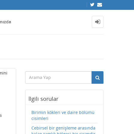
mızda
mini
İlgili sorular
Birimin kökleri ve daire bölümü
i
cisimleri
Cebirsel bir genişleme arasında
kalan tamlık bölgesi bir cisimdir.