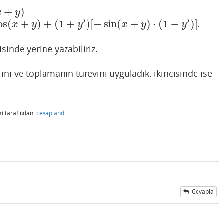
+
)
x
y
′
′
os
(
+
)
+
(
1
+
)
[
−
sin
(
+
)
⋅
(
1
+
)
]
.
(
1
+
y
′
)
[
−
sin
(
x
+
y
)
⋅
(
1
+
y
′
)
]
x
y
y
x
y
y
sinde yerine yazabiliriz.
lini ve toplamanin turevini uyguladik. ikincisinde ise
)
tarafından
cevaplandı
Cevapla