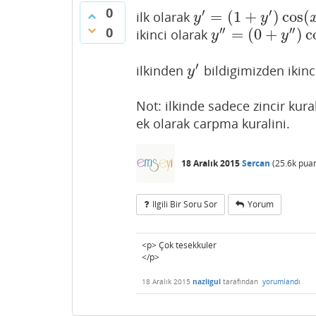
0
′
′
=
(
1
+
)
cos
(
ilk olarak
y
′
=
(
1
+
y
′
)
cos
(
x
+
y
)
y
y
0
′′
′′
=
(
0
+
)
c
ikinci olarak
y
″
=
(
0
+
y
″
)
cos
(
x
+
y
)
+
y
y
′
ilkinden
bildigimizden ikinci
y
′
y
Not: ilkinde sadece zincir kura
ek olarak carpma kuralini.
18 Aralık 2015
Sercan
(
25.6k
puan
Ilgili Bir Soru Sor
Yorum
<p> Çok tesekkuler
</p>
18 Aralık 2015
nazligul
tarafından
yorumlandı