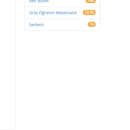
Veri Bilimi
145
Orta Öğretim Matematik
12.7k
Serbest
1k