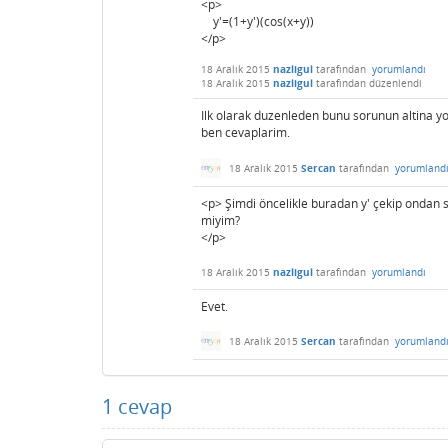
<p>
y'=(1+y')(cos(x+y))
</p>
18 Aralık 2015
nazligul
tarafından
yorumlandı
18 Aralık 2015
nazligul
tarafından
düzenlendi
Ilk olarak duzenleden bunu sorunun altina yo
ben cevaplarim.
18 Aralık 2015
Sercan
tarafından
yorumland
<p> Şimdi öncelikle buradan y' çekip ondan 
miyim?
</p>
18 Aralık 2015
nazligul
tarafından
yorumlandı
Evet.
18 Aralık 2015
Sercan
tarafından
yorumland
1
cevap