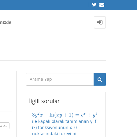
mızda
İlgili sorular
2
3
3
−
ln
(
+
1
)
=
+
x
3
y
2
x
−
ln
(
x
y
+
1
)
=
e
x
+
y
3
y
x
x
y
e
y
ile kapali olarak tanimlanan y=f
apla
(x) fonksiyonunun x=0
noktasindaki turevi ni