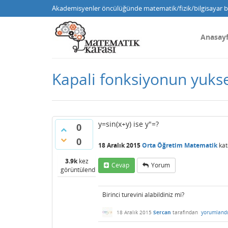
Akademisyenler öncülüğünde matematik/fizik/bilgisayar bi
Anasay
Kapali fonksiyonun yuks
y=sin(x+y) ise y"=?
0
0
18 Aralık 2015
Orta Öğretim Matematik
kat
3.9k
kez
Cevap
Yorum
görüntülendi
Birinci turevini alabildiniz mi?
18 Aralık 2015
Sercan
tarafından
yorumland