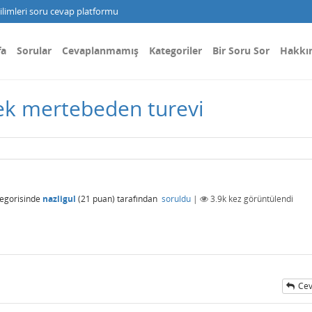
limleri soru cevap platformu
fa
Sorular
Cevaplanmamış
Kategoriler
Bir Soru Sor
Hakkı
ek mertebeden turevi
egorisinde
nazligul
(
21
puan)
tarafından
soruldu
|
3.9k
kez görüntülendi
Cev
ı