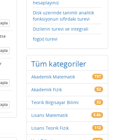
hesaplayiniz
Disk uzerinde tanimli analitik
fonksiyonun sifirdaki turevi
apla
Dizilerin turevi ve integrali
azsa
fog(x) turevi
apla
Tüm kategoriler
r
Akademik Matematik
737
apla
Akademik Fizik
52
Teorik Bilgisayar Bilimi
32
apla
Lisans Matematik
5.6k
Lisans Teorik Fizik
112