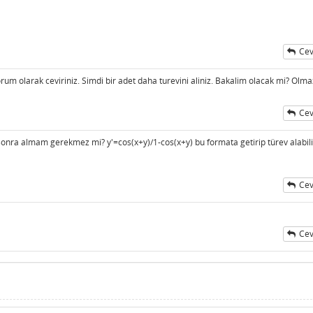
Cev
rum olarak ceviriniz. Simdi bir adet daha turevini aliniz. Bakalim olacak mi? Olm
Cev
ı
sonra almam gerekmez mi? y'=cos(x+y)/1-cos(x+y) bu formata getirip türev alabili
Cev
Cev
ı