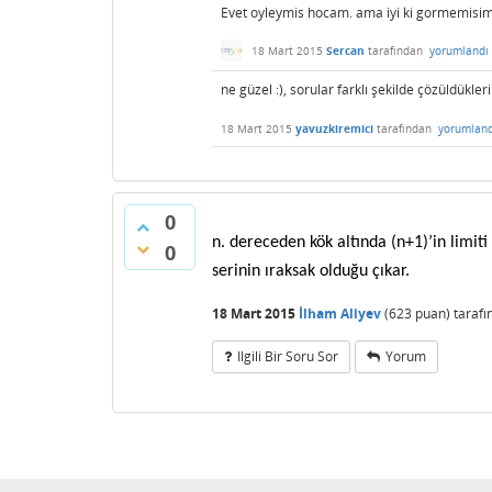
Evet oyleymis hocam. ama iyi ki gormemisim, 
18 Mart 2015
Sercan
tarafından
yorumlandı
ne güzel :), sorular farklı şekilde çözüldükler
18 Mart 2015
yavuzkiremici
tarafından
yorumland
0
n. dereceden kök altında (n+1)’in limiti 1
0
serinin ıraksak olduğu çıkar.
18 Mart 2015
İlham Aliyev
(
623
puan)
taraf
Ilgili Bir Soru Sor
Yorum