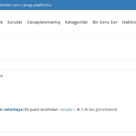
limleri soru cevap platformu
fa
Sorular
Cevaplanmamış
Kategoriler
Bir Soru Sor
Hakkı
in
de
vehbikaya
(
93
puan)
tarafından
soruldu
|
5.4k
kez görüntülendi