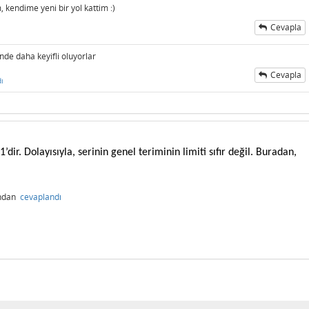
kendime yeni bir yol kattim :)
Cevapla
inde daha keyifli oluyorlar
Cevapla
ı
’dir. Dolayısıyla, serinin genel teriminin limiti sıfır değil. Buradan,
ından
cevaplandı