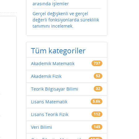
arasında işlemler
Gerçel değişkenli ve gerçel
değerli fonksiyonlarda süreklilik
tanımını incelemek.
Tüm kategoriler
Akademik Matematik
737
Akademik Fizik
52
Teorik Bilgisayar Bilimi
32
Lisans Matematik
5.6k
Lisans Teorik Fizik
112
Veri Bilimi
145