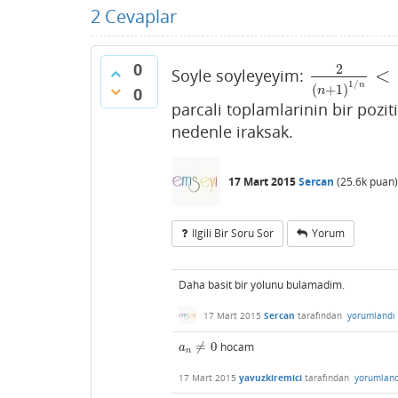
2
Cevaplar
0
2
<
Soyle soyleyeyim:
2
(
n
+
1
)
1
/
n
<
1
1
/
n
(
+
1
)
0
n
parcali toplamlarinin bir pozit
nedenle iraksak.
17 Mart 2015
Sercan
(
25.6k
puan)
Ilgili Bir Soru Sor
Yorum
Daha basit bir yolunu bulamadim.
17 Mart 2015
Sercan
tarafından
yorumlandı
≠
0
hocam
a
n
≠
0
a
n
17 Mart 2015
yavuzkiremici
tarafından
yorumland