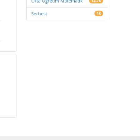
Orta Öğretim Matematik
12.7k
Serbest
1k