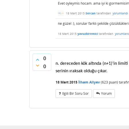
Evet oyleymis hocam. ama iyi ki gormemisim, 
18 Mart 2015
Sercan
tarafından
yorumlandı
ne güzel :), sorular farklı şekilde çözüldükler
18 Mart 2015
yavuzkiremici
tarafından
yorumland
0
n. dereceden kök altında (n+1)’in limiti 1
0
serinin ıraksak olduğu çıkar.
18 Mart 2015
İlham Aliyev
(
623
puan)
taraf
Ilgili Bir Soru Sor
Yorum