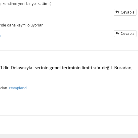
kendime yeni bir yol kattim :)
Cevapla
inde daha keyifli oluyorlar
Cevapla
ı
’dir. Dolayısıyla, serinin genel teriminin limiti sıfır değil. Buradan,
ından
cevaplandı