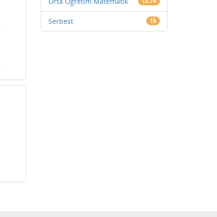
Orta Öğretim Matematik
12.7k
Serbest
1k