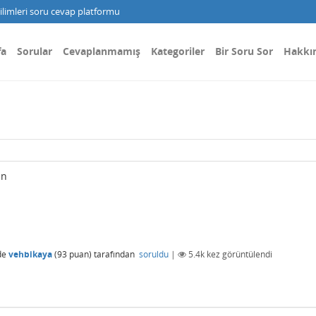
limleri soru cevap platformu
fa
Sorular
Cevaplanmamış
Kategoriler
Bir Soru Sor
Hakkı
in
de
vehbikaya
(
93
puan)
tarafından
soruldu
|
5.4k
kez görüntülendi