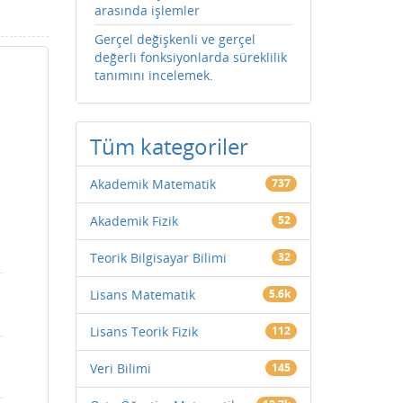
arasında işlemler
Gerçel değişkenli ve gerçel
değerli fonksiyonlarda süreklilik
tanımını incelemek.
Tüm kategoriler
Akademik Matematik
737
Akademik Fizik
52
Teorik Bilgisayar Bilimi
32
Lisans Matematik
5.6k
Lisans Teorik Fizik
112
Veri Bilimi
145