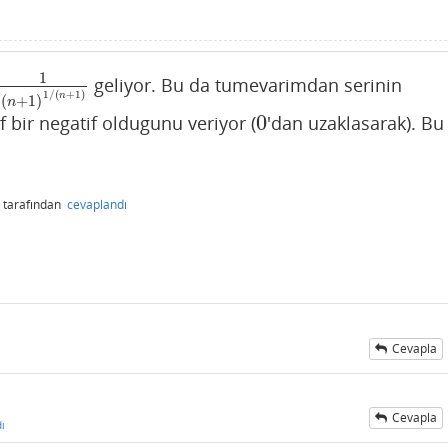
1
geliyor. Bu da tumevarimdan serinin
(
n
+
1
)
1
/
(
n
+
1
)
1
/
(
+
1
)
n
(
+
1
)
n
0
if bir negatif oldugunu veriyor (
'dan uzaklasarak). Bu
0
tarafından
cevaplandı
Cevapla
Cevapla
ı