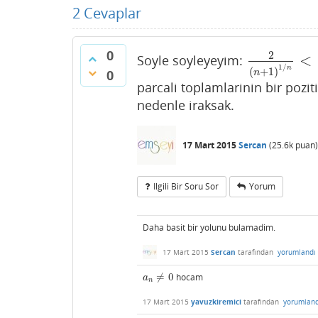
2
Cevaplar
0
2
<
Soyle soyleyeyim:
2
(
n
+
1
)
1
/
n
<
1
1
/
n
(
+
1
)
0
n
parcali toplamlarinin bir pozit
nedenle iraksak.
17 Mart 2015
Sercan
(
25.6k
puan)
Ilgili Bir Soru Sor
Yorum
Daha basit bir yolunu bulamadim.
17 Mart 2015
Sercan
tarafından
yorumlandı
≠
0
hocam
a
n
≠
0
a
n
17 Mart 2015
yavuzkiremici
tarafından
yorumland