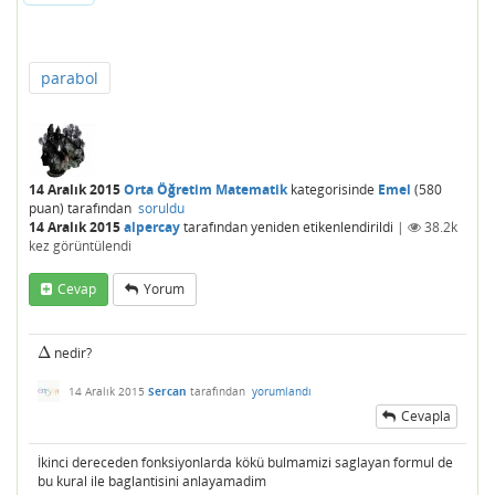
parabol
14 Aralık 2015
Orta Öğretim Matematik
kategorisinde
Emel
(
580
puan)
tarafından
soruldu
14 Aralık 2015
alpercay
tarafından
yeniden etikenlendirildi
|
38.2k
kez görüntülendi
Cevap
Yorum
Δ
nedir?
Δ
14 Aralık 2015
Sercan
tarafından
yorumlandı
Cevapla
İkinci dereceden fonksiyonlarda kökü bulmamizi saglayan formul de
bu kural ile baglantisini anlayamadim