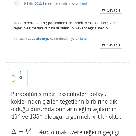
19 Eylül 2022
Sercan
tarafından
yorumlandı
Cevapla
Hocam nerak ettim; parabolde üzerindeki bir noktadan çizilen
teğetin eğimi türevsiz nasıl bulunur? Sekant eğrisi nedir?
14 Kasım 2023
alicengiz75
tarafından
yorumlandı
Cevapla
1
0
Parabolün simetri ekseninden dolayı,
köklerinden çizilen teğetlerin birbirine dik
olduğu durumda bunların eğim açılarının
∘
∘
45
135
ve
olduğunu görmek kritik nokta.
45
∘
135
∘
2
Δ
=
−
4
olmak üzere teğetin geçtiği
Δ
=
b
2
−
4
a
c
b
a
c
−
−