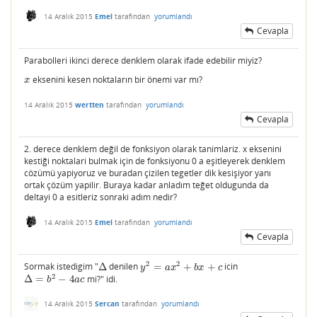
14 Aralık 2015
Emel
tarafından
yorumlandı
Cevapla
Parabolleri ikinci derece denklem olarak ifade edebilir miyiz?
eksenini kesen noktaların bir önemi var mı?
x
x
14 Aralık 2015
wertten
tarafından
yorumlandı
Cevapla
2. derece denklem değil de fonksiyon olarak tanimlariz. x eksenini
kestiği noktalari bulmak için de fonksiyonu 0 a eşitleyerek denklem
cözümü yapiyoruz ve buradan çizilen tegetler dik kesişiyor yanı
ortak çözüm yapilir. Buraya kadar anladım teğet oldugunda da
deltayi 0 a esitleriz sonraki adım nedir?
14 Aralık 2015
Emel
tarafından
yorumlandı
Cevapla
2
2
Sormak istedigim "
Δ
denilen
=
+
+
icin
Δ
y
2
=
a
x
2
+
b
x
+
c
y
a
x
b
x
c
2
Δ
=
−
4
mi?" idi.
Δ
=
b
2
−
4
a
c
b
a
c
14 Aralık 2015
Sercan
tarafından
yorumlandı