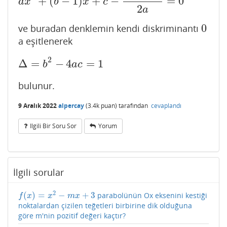
+
(
−
1
)
+
−
=
0
a
x
2
+
(
b
−
1
)
x
+
c
−
b
−
Δ
2
a
=
0
a
x
b
x
c
2
a
0
ve buradan denklemin kendi diskriminantı
0
a eşitlenerek
2
Δ
=
−
4
=
1
Δ
=
b
2
−
4
a
c
=
1
b
a
c
bulunur.
9 Aralık 2022
alpercay
(
3.4k
puan)
tarafından
cevaplandı
Ilgili Bir Soru Sor
Yorum
İlgili sorular
2
(
)
=
−
+
3
parabolünün Ox eksenini kestiği
f
(
x
)
=
x
2
−
m
x
+
3
f
x
x
m
x
noktalardan çizilen teğetleri birbirine dik olduğuna
göre m'nin pozitif değeri kaçtır?