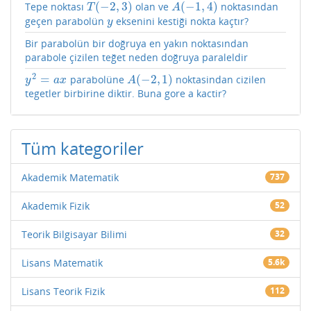
(
−
2
,
3
)
(
−
1
,
4
)
Tepe noktası
olan ve
noktasından
T
(
−
2
,
3
)
A
(
−
1
,
4
)
T
A
geçen parabolün
eksenini kestiği nokta kaçtır?
y
y
Bir parabolün bir doğruya en yakın noktasından
parabole çizilen teğet neden doğruya paraleldir
2
=
(
−
2
,
1
)
parabolüne
noktasindan cizilen
y
2
=
a
x
A
(
−
2
,
1
)
y
a
x
A
tegetler birbirine diktir. Buna gore a kactir?
Tüm kategoriler
Akademik Matematik
737
Akademik Fizik
52
Teorik Bilgisayar Bilimi
32
Lisans Matematik
5.6k
Lisans Teorik Fizik
112