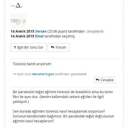
−
Δ
.
14 Aralık 2015
Sercan
(
25.6k
puan)
tarafından
cevaplandı
14 Aralık 2015
Emel
tarafından
seçilmiş
Ilgili Bir Soru Sor
Yorum
Türevsiz kanıtı arıyorum
15 Eylül 2022
Mücahid Ergün
tarafından
yorumlandı
Cevapla
Bir parabolün teğet eğimini türevsiz de bulabiliriz ama bu türev
fikri ile aynı olur. (benim kafamdaki sekant eğrileri ile ilgili
yaklaşım.)
Sen burada eğimleri türevsiz nasıl hesaplamak istiyorsun?
Sorunun kendisinden bağımsız. Bir parabolde teğet doğrusunun
eğimini nasıl hesaplarsın?