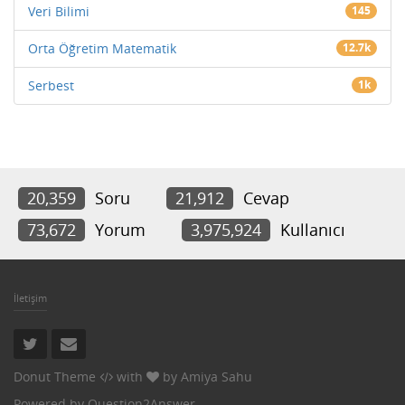
Veri Bilimi
145
Orta Öğretim Matematik
12.7k
Serbest
1k
20,359
Soru
21,912
Cevap
73,672
Yorum
3,975,924
Kullanıcı
İletişim
Donut Theme
with
by
Amiya Sahu
Powered by
Question2Answer