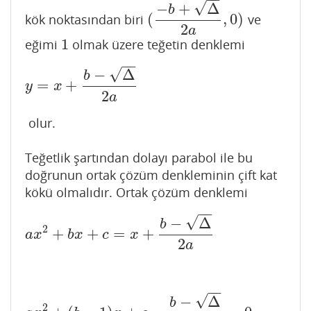
√
−
+
Δ
b
(
,
0
)
kök noktasından biri
ve
(
−
b
+
Δ
2
a
,
0
)
2
a
1
eğimi
olmak üzere teğetin denklemi
1
−
−
√
−
Δ
b
=
+
y
=
x
+
b
−
Δ
2
a
y
x
2
a
olur.
Teğetlik şartından dolayı parabol ile bu
doğrunun ortak çözüm denkleminin çift kat
kökü olmalıdır. Ortak çözüm denklemi
−
−
√
−
Δ
b
2
+
+
=
+
a
x
2
+
b
x
+
c
=
x
+
b
−
Δ
2
a
a
x
b
x
c
x
2
a
−
−
√
−
Δ
b
2