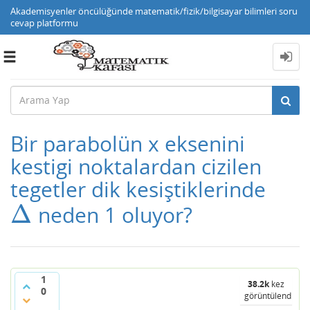
Akademisyenler öncülüğünde matematik/fizik/bilgisayar bilimleri soru
cevap platformu
Toggle
navigation
Bir parabolün x eksenini
kestigi noktalardan cizilen
tegetler dik kesiştiklerinde
Δ
neden 1 oluyor?
Δ
1
38.2k
kez
0
görüntülendi