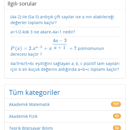
İlgili sorular
(4a-2) ile (5a-5) ardışık çift sayılar ise a nın alabileceği
değerler toplamı kaçtır?
a=1/2-kök 3 ise akare-4a+1 nedir?
4
−
3
a
+
1
−
5
(
)
=
2.
+
+
7
a
a
polinomunun
P
(
x
)
=
2.
x
a
−
5
+
x
4
a
−
3
a
+
1
+
7
P
x
x
x
derecesi kaçtır ?
4a/3=b/5=6c eşitliğini sağlayan a, b, c pozitif tam sayıları
için b en küçük değerini aldığında a+b+c toplamı kaçtır?
Tüm kategoriler
Akademik Matematik
737
Akademik Fizik
52
Teorik Bilgisayar Bilimi
32