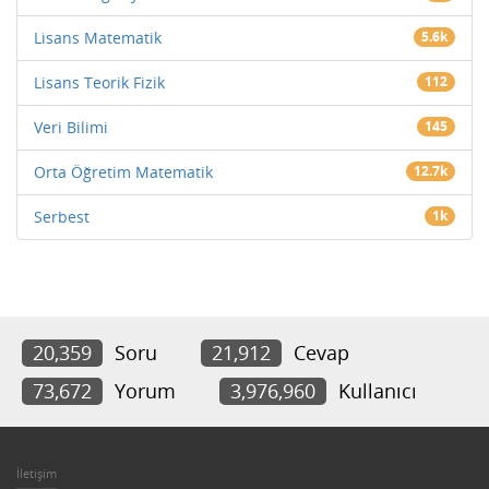
Lisans Matematik
5.6k
Lisans Teorik Fizik
112
Veri Bilimi
145
Orta Öğretim Matematik
12.7k
Serbest
1k
20,359
Soru
21,912
Cevap
73,672
Yorum
3,976,960
Kullanıcı
İletişim