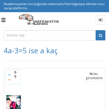
Akademisyenler öncülüğünde matematik/fizik/bilgisayar bilimleri soru
cevap platformu
Toggle
navigation
4a-3=5 ise a kaç
0
1k
kez
0
görüntülendi