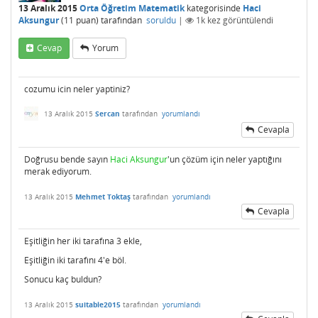
13 Aralık 2015
Orta Öğretim Matematik
kategorisinde
Haci
Aksungur
(
11
puan)
tarafından
soruldu
|
1k
kez görüntülendi
Cevap
Yorum
cozumu icin neler yaptiniz?
13 Aralık 2015
Sercan
tarafından
yorumlandı
Cevapla
Doğrusu bende sayın
Haci Aksungur
'un çözüm için neler yaptığını
merak ediyorum.
13 Aralık 2015
Mehmet Toktaş
tarafından
yorumlandı
Cevapla
Eşitliğin her iki tarafına 3 ekle,
Eşitliğin iki tarafını 4'e böl.
Sonucu kaç buldun?
13 Aralık 2015
suitable2015
tarafından
yorumlandı