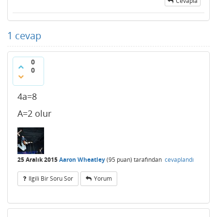
Cevapla
1
cevap
0
0
4a=8
A=2 olur
25 Aralık 2015
Aaron Wheatley
(
95
puan)
tarafından
cevaplandı
Ilgili Bir Soru Sor
Yorum