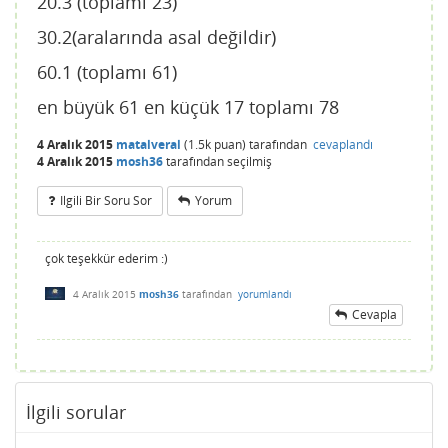
20.3 (toplamı 23)
30.2(aralarında asal değildir)
60.1 (toplamı 61)
en büyük 61 en küçük 17 toplamı 78
4 Aralık 2015
matalveral
(
1.5k
puan)
tarafından
cevaplandı
4 Aralık 2015
mosh36
tarafından
seçilmiş
Ilgili Bir Soru Sor
Yorum
çok teşekkür ederim :)
4 Aralık 2015
mosh36
tarafından
yorumlandı
Cevapla
İlgili sorular