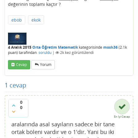
değerinin toplamı kaçtır ?
ebob
ekok
4 Aralık 2015
Orta Öğretim Matematik
kategorisinde
mosh36
(
2.1k
puan)
tarafından
soruldu
|
2k
kez görüntülendi
Cevap
Yorum
1
cevap
0
0
En İyi Cevap
aralarında asal sayıların sadece bir tane
ortak böleni vardır ve o 1'dir. Yani bu iki