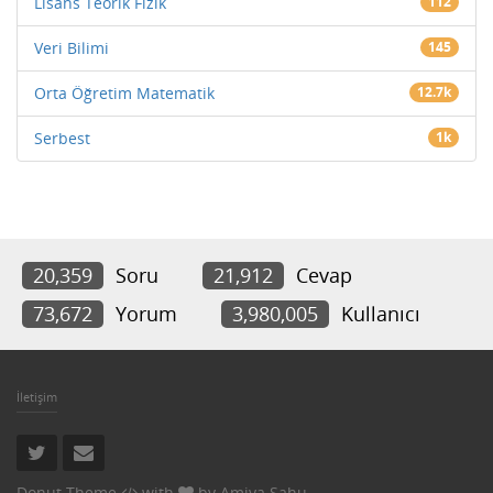
Lisans Teorik Fizik
112
Veri Bilimi
145
Orta Öğretim Matematik
12.7k
Serbest
1k
20,359
Soru
21,912
Cevap
73,672
Yorum
3,980,005
Kullanıcı
İletişim
Donut Theme
with
by
Amiya Sahu