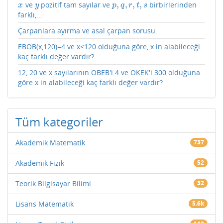
,
,
,
,
ve
pozitif tam sayılar ve
birbirlerinden
x
y
p
,
q
,
r
,
t
,
s
x
y
p
q
r
t
s
farklı,...
Çarpanlara ayırma ve asal çarpan sorusu.
EBOB(x,120)=4 ve x<120 olduğuna göre, x in alabileceği
kaç farklı değer vardır?
12, 20 ve x sayılarının OBEB'i 4 ve OKEK'i 300 olduğuna
göre x in alabileceği kaç farklı değer vardır?
Tüm kategoriler
Akademik Matematik
737
Akademik Fizik
52
Teorik Bilgisayar Bilimi
32
Lisans Matematik
5.6k