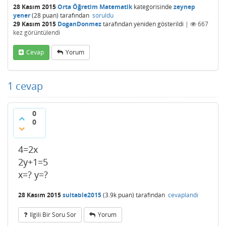
28 Kasım 2015
Orta Öğretim Matematik
kategorisinde
zeynep
yener
(
28
puan)
tarafından
soruldu
29 Kasım 2015
DoganDonmez
tarafından
yeniden gösterildi
|
667
kez görüntülendi
Cevap
Yorum
1
cevap
0
0
4=2x
2y+1=5
x=? y=?
28 Kasım 2015
suitable2015
(
3.9k
puan)
tarafından
cevaplandı
Ilgili Bir Soru Sor
Yorum