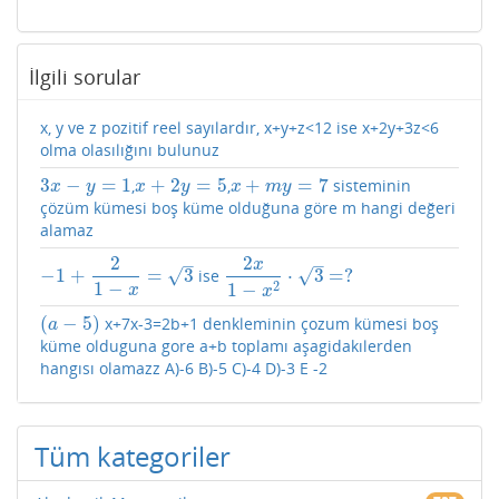
İlgili sorular
x, y ve z pozitif reel sayılardır, x+y+z<12 ise x+2y+3z<6
olma olasılığını bulunuz
3
−
=
1
+
2
=
5
+
=
7
,
,
sisteminin
3
x
−
y
=
1
x
+
2
y
=
5
x
+
m
y
=
7
x
y
x
y
x
m
y
çözüm kümesi boş küme olduğuna göre m hangi değeri
alamaz
2
2
–
–
x
√
√
−
1
+
=
3
⋅
3
=
?
ise
−
1
+
2
1
−
x
=
3
2
x
1
−
x
2
⋅
3
=
?
1
−
2
1
−
x
x
(
−
5
)
x+7x-3=2b+1 denkleminin çozum kümesi boş
(
a
−
5
)
a
küme olduguna gore a+b toplamı aşagidakılerden
hangısı olamazz A)-6 B)-5 C)-4 D)-3 E -2
Tüm kategoriler