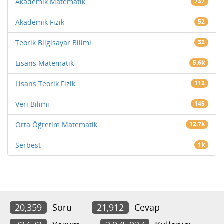
Akademik Matematik
737
Akademik Fizik
52
Teorik Bilgisayar Bilimi
32
Lisans Matematik
5.6k
Lisans Teorik Fizik
112
Veri Bilimi
145
Orta Öğretim Matematik
12.7k
Serbest
1k
20,359
Soru
21,912
Cevap