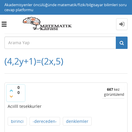
Akademisyenler öncülüğünde matematik/fizik/bilgisayar bilimleri soru
cevap platformu
Toggle
navigation
(4,2y+1)=(2x,5)
0
667
kez
0
görüntülendi
Aciilll tesekkurler
birinci
-dereceden-
denklemler