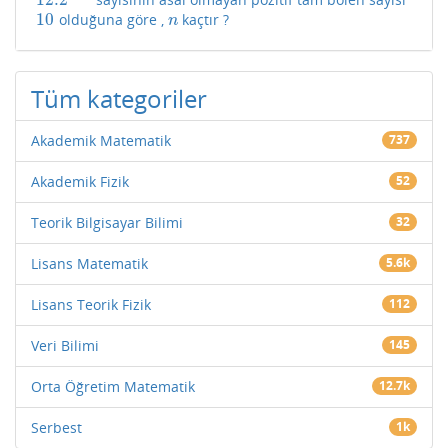
12.2
n
+
1
10
olduğuna göre ,
kaçtır ?
10
n
n
Tüm kategoriler
Akademik Matematik
737
Akademik Fizik
52
Teorik Bilgisayar Bilimi
32
Lisans Matematik
5.6k
Lisans Teorik Fizik
112
Veri Bilimi
145
Orta Öğretim Matematik
12.7k
Serbest
1k