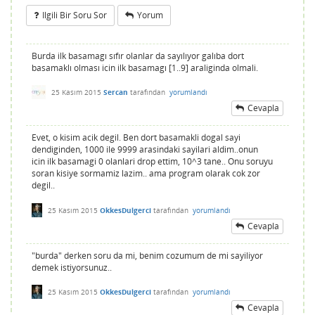
Ilgili Bir Soru Sor
Yorum
Burda ilk basamagı sıfır olanlar da sayılıyor galıba dort
basamaklı olması icin ilk basamagı [1..9] araliginda olmali.
25 Kasım 2015
Sercan
tarafından
yorumlandı
Cevapla
Evet, o kisim acik degil. Ben dort basamakli dogal sayi
dendiginden, 1000 ile 9999 arasindaki sayilari aldim..onun
icin ilk basamagi 0 olanlari drop ettim, 10^3 tane.. Onu soruyu
soran kisiye sormamiz lazim.. ama program olarak cok zor
degil..
25 Kasım 2015
OkkesDulgerci
tarafından
yorumlandı
Cevapla
"burda" derken soru da mi, benim cozumum de mi sayiliyor
demek istiyorsunuz..
25 Kasım 2015
OkkesDulgerci
tarafından
yorumlandı
Cevapla