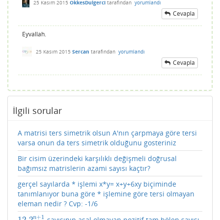
25 Kasım 2015
OkkesDulgerci
tarafından
yorumlandı
Cevapla
Eyvallah.
25 Kasım 2015
Sercan
tarafından
yorumlandı
Cevapla
İlgili sorular
A matrisi ters simetrik olsun A'nın çarpmaya göre tersi
varsa onun da ters simetrik olduğunu gosteriniz
Bir cisim üzerindeki karşılıklı değişmeli doğrusal
bağımsız matrislerin azami sayısı kaçtır?
gerçel sayılarda * işlemi x*y= x+y+6xy biçiminde
tanımlanıyor buna göre * işlemine göre tersi olmayan
eleman nedir ? Cvp: -1/6
+
1
12.2
n
sayısının asal olmayan pozitif tam bölen sayısı