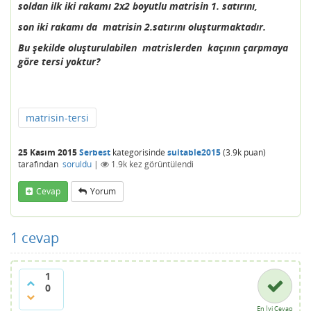
soldan ilk iki rakamı 2x2 boyutlu matrisin 1. satırını,
son iki rakamı da matrisin 2.satırını oluşturmaktadır.
Bu şekilde oluşturulabilen matrislerden kaçının çarpmaya
göre tersi yoktur?
matrisin-tersi
25 Kasım 2015
Serbest
kategorisinde
suitable2015
(
3.9k
puan)
tarafından
soruldu
|
1.9k
kez görüntülendi
Cevap
Yorum
1
cevap
1
0
En İyi Cevap