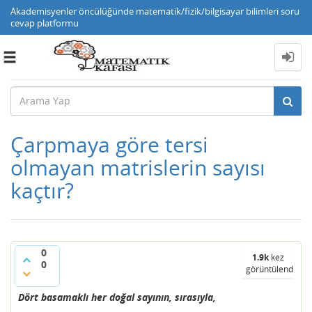
Akademisyenler öncülüğünde matematik/fizik/bilgisayar bilimleri soru
cevap platformu
Toggle
navigation
Çarpmaya göre tersi
olmayan matrislerin sayısı
kaçtır?
0
1.9k
kez
0
görüntülendi
Dört basamaklı her doğal sayının, sırasıyla,