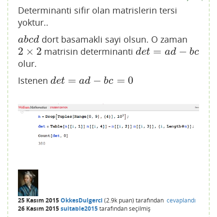
Determinanti sifir olan matrislerin tersi
yoktur..
dort basamakli sayi olsun. O zaman
a
b
c
d
a
b
c
d
2
×
2
=
−
matrisin determinanti
2
×
2
d
e
t
=
a
d
−
b
c
d
e
t
a
d
b
c
olur.
=
−
=
0
Istenen
d
e
t
=
a
d
−
b
c
=
0
d
e
t
a
d
b
c
25 Kasım 2015
OkkesDulgerci
(
2.9k
puan)
tarafından
cevaplandı
26 Kasım 2015
suitable2015
tarafından
seçilmiş