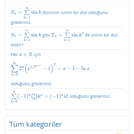
n
=
sin
∑
dizisinin sınırlı bir dizi olduğunu
S
n
=
∑
k
=
1
n
sin
k
S
k
n
=
1
k
gösteriniz.
n
n
2
=
sin
=
sin
∑
gibi
∑
de sınırlı bir dizi
S
n
=
∑
k
=
1
n
sin
k
T
n
=
∑
k
=
1
n
sin
k
2
S
k
T
k
n
n
=
1
=
1
k
k
midir?
R
∈
Her
için
x
∈
R
x
∞
2
∑
(
)
+
1
1
/
2
n
n
2
−
1
=
−
1
−
ln
∑
n
=
0
∞
2
n
(
x
1
/
2
n
+
1
−
1
)
2
=
x
−
1
−
ln
x
x
x
x
=
0
n
olduğunu gösteriniz.
n
n
(
−
1
)
=
(
−
1
)
!
k
n
n
∑
(
)
olduğunu gösteriniz.
∑
k
=
0
n
(
−
1
)
k
(
n
k
)
k
n
=
(
−
1
)
n
n
!
k
n
k
=
0
k
Tüm kategoriler