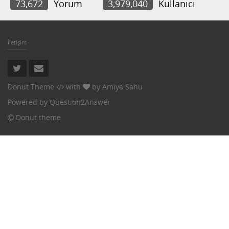
73,672
Yorum
3,979,040
Kullanıcı
İletişim
Donut Theme
with
by
Amiya Sahu
Powered by
Question2Answer
Donut theme