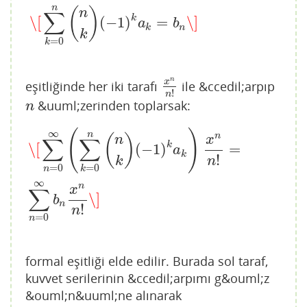
n
(
)
n
∑
k
\[
(
−
1
)
=
\]
\[
∑
k
=
0
n
(
n
k
)
(
−
1
)
k
a
k
=
b
n
\]
a
b
k
n
k
=
0
k
n
x
eşitliğinde her iki tarafı
ile &ccedil;arpıp
x
n
n
!
!
n
&uuml;zerinden toplarsak:
n
n
∞
(
)
n
n
(
)
n
x
∑
∑
k
\[
(
−
1
)
=
a
k
!
k
n
=
0
=
0
n
k
\[
∑
n
=
0
∞
(
∑
k
=
0
n
(
n
k
)
(
−
1
)
k
a
k
)
x
n
n
!
=
∑
n
=
0
∞
b
n
x
n
n
!
\]
∞
n
x
∑
\]
b
n
!
n
=
0
n
formal eşitliği elde edilir. Burada sol taraf,
kuvvet serilerinin &ccedil;arpımı g&ouml;z
&ouml;n&uuml;ne alınarak