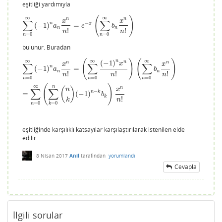
eşitliği yardımıyla
∞
∞
(
)
n
n
x
x
∑
∑
−
n
x
(
−
1
)
=
∑
n
=
0
∞
(
−
1
)
n
a
n
x
n
n
!
=
e
−
x
(
∑
n
=
0
∞
b
n
x
n
n
!
)
a
e
b
n
n
!
!
n
n
=
0
=
0
n
n
bulunur. Buradan
n
∞
∞
∞
∑
n
=
0
∞
(
−
1
)
n
a
n
x
n
n
!
=
(
∑
n
=
0
∞
(
−
1
)
n
x
n
n
!
)
(
∑
n
=
0
∞
b
n
x
n
n
!
)
=
∑
n
=
0
∞
(
∑
k
=
0
n
(
n
k
)
(
(
)
(
)
n
(
−
1
)
n
n
x
x
x
∑
∑
∑
n
(
−
1
)
=
a
b
n
n
!
!
!
n
n
n
=
0
=
0
=
0
n
n
n
∞
(
)
n
n
(
)
n
x
∑
∑
−
n
k
=
(
−
1
)
b
k
!
k
n
=
0
=
0
n
k
eşitliğinde karşılıklı katsayılar karşılaştırılarak istenilen elde
edilir.
8 Nisan 2017
Anil
tarafından
yorumlandı
Cevapla
İlgili sorular