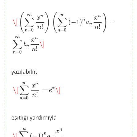
∞
∞
(
)
(
)
n
n
x
x
∑
∑
n
\[
(
−
1
)
=
a
n
!
!
n
n
=
0
=
0
n
n
\[
(
∑
n
=
0
∞
x
n
n
!
)
(
∑
n
=
0
∞
(
−
1
)
n
a
n
x
n
n
!
)
=
∑
n
=
0
∞
b
n
x
n
n
!
\
∞
n
x
∑
\]
b
n
!
n
=
0
n
yazılabilir.
∞
n
x
∑
x
\[
=
\]
\[
∑
n
=
0
∞
x
n
n
!
=
e
x
\]
e
!
n
=
0
n
eşitliği yardımıyla
∞
n
x
∑
n
\[
(
−
1
)
a