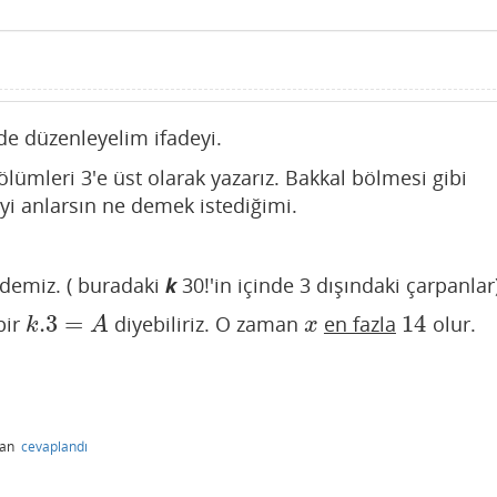
e düzenleyelim ifadeyi.
ölümleri 3'e üst olarak yazarız. Bakkal bölmesi gibi
iyi anlarsın ne demek istediğimi.
ademiz. ( buradaki
k
30!'in içinde 3 dışındaki çarpanlar
.3
=
14
bir
diyebiliriz. O zaman
en fazla
olur.
k
.3
=
A
x
14
k
A
x
dan
cevaplandı