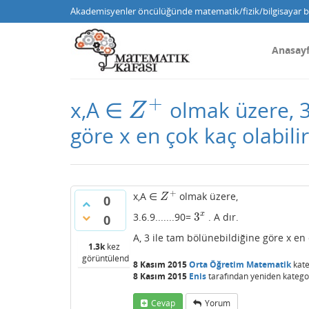
Akademisyenler öncülüğünde matematik/fizik/bilgisayar bi
Anasay
+
x,A ∈
olmak üzere, 3.
Z
+
Z
göre x en çok kaç olabilir
+
x,A ∈
olmak üzere,
Z
+
Z
0
3
x
3.6.9.......90=
. A dır.
3
x
0
A, 3 ile tam bölünebildiğine göre x en 
1.3k
kez
görüntülendi
8 Kasım 2015
Orta Öğretim Matematik
kate
8 Kasım 2015
Enis
tarafından
yeniden kategor
Cevap
Yorum