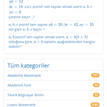
=
12
a
b
.
.
=
18
a,b,c pozitif reel sayılar olmak üzere
a
b
=
12
b
c
=
18
a
c
=
6
a
.
b
.
c
a
b
c
b
c
=
6
a
c
çarpımı kaçtır _?
,
,
=
30
,
=
42
,
=
35
pozitif tam sayılar
a
,
b
,
c
a
b
=
30
,
b
c
=
42
,
a
c
=
35
a
b
c
a
b
b
c
a
c
.
.
old.göre
kaçtır ?
a
.
b
.
c
a
b
c
,
=
(
+
3
)
pozitif tam sayılar olmak üzere,
a
,
b
a
=
b
(
b
+
3
)
a
b
a
b
b
+
olduğuna göre,
toplamı aşağıdakilerden hangisi
a
+
b
a
b
olabilir?
Tüm kategoriler
Akademik Matematik
737
Akademik Fizik
52
Teorik Bilgisayar Bilimi
32
Lisans Matematik
5.6k