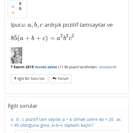
0
0
,
,
İpucu:
ardışık pozitif tamsayılar ve
a
,
b
,
c
a
b
c
2
2
2
85
(
+
+
)
=
85
(
a
+
b
+
c
)
=
a
2
b
2
c
2
a
b
c
a
b
c
7 Kasım 2015
murad.ozkoc
(
11.6k
puan)
tarafından
cevaplandı
Ilgili Bir Soru Sor
Yorum
İlgili sorular
a , b , c pozitif tam sayılar a > b olmak üzere ab = 20 , ac
= 45 olduğuna göre, a+b+c toplamı kaçtır?