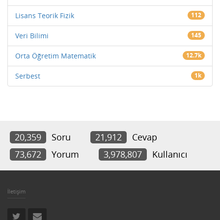
Lisans Teorik Fizik
112
Veri Bilimi
145
Orta Öğretim Matematik
12.7k
Serbest
1k
20,359
Soru
21,912
Cevap
73,672
Yorum
3,978,807
Kullanıcı
İletişim