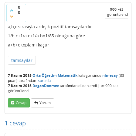
0
900
kez
0
görüntülendi
a,b,c sırasıyla ardışık pozitif tamsayılardır
1/b.c+1/a.c+1/a.b=1/85 olduğuna göre
a+b+c toplamı kaçtır
tamsayılar
7 Kasım 2015
Orta Öğretim Matematik
kategorisinde
nimesay
(
33
puan)
tarafından
soruldu
7 Kasım 2015
DoganDonmez
tarafından
düzenlendi
|
900
kez
görüntülendi
Cevap
Yorum
1
cevap