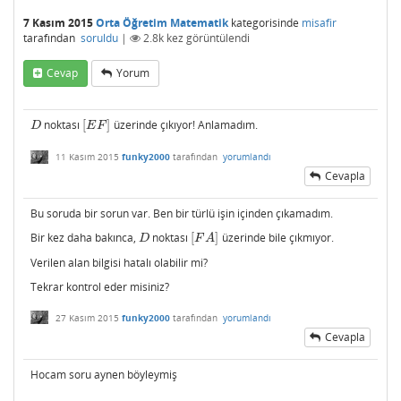
7 Kasım 2015
Orta Öğretim Matematik
kategorisinde
misafir
tarafından
soruldu
|
2.8k
kez görüntülendi
Cevap
Yorum
noktası
[
]
üzerinde çıkıyor! Anlamadım.
D
[
E
F
]
D
E
F
11 Kasım 2015
funky2000
tarafından
yorumlandı
Cevapla
Bu soruda bir sorun var. Ben bir türlü işin içinden çıkamadım.
Bir kez daha bakınca,
noktası
[
]
üzerinde bile çıkmıyor.
D
[
F
A
]
D
F
A
Verilen alan bilgisi hatalı olabilir mi?
Tekrar kontrol eder misiniz?
27 Kasım 2015
funky2000
tarafından
yorumlandı
Cevapla
Hocam soru aynen böyleymiş