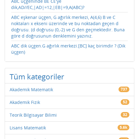
ABC üçgeninde BE CE'ye
dik,AD//EC,|AD|=12,|EB|=9,A(ABC)?
ABC eşkenar üçgen, G ağırlık merkezi, A(4,6) B ve C
noktaları x ekseni üzerinde ve bu noktadan geçen d
doğrusu. (d doğrusu (0,-2) ve G den geçmektedir. Buna
göre d doğrusunun denklemini yazınız.
ABC dik üçgen.G ağırlık merkezi.[BC] kaç birimdir ? (Dik
üçgen)
Tüm kategoriler
Akademik Matematik
737
Akademik Fizik
52
Teorik Bilgisayar Bilimi
32
Lisans Matematik
5.6k