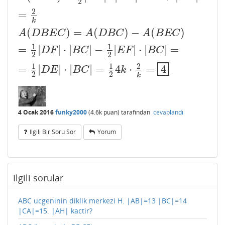
2
2
=
k
(
)
=
(
)
−
(
)
A
D
B
E
C
A
D
B
C
A
B
E
C
1
1
=
|
|
⋅
|
|
−
|
|
⋅
|
|
=
D
F
B
C
E
F
B
C
2
2
1
1
2
=
|
|
⋅
|
|
=
4
⋅
=
4
D
E
B
C
k
2
2
k
4 Ocak 2016
funky2000
(
4.6k
puan)
tarafından
cevaplandı
Ilgili Bir Soru Sor
Yorum
İlgili sorular
ABC ucgeninin diklik merkezi H. |AB|=13 |BC|=14
|CA|=15. |AH| kactir?