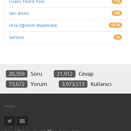
Lisans Teorik Fizik
112
Veri Bilimi
145
Orta Öğretim Matematik
12.7k
Serbest
1k
20,359
Soru
21,912
Cevap
73,672
Yorum
3,973,513
Kullanıcı
İletişim