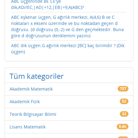
ABC üçgeninde BE CE'ye
dik,AD//EC,|AD|=12,|EB|=9,A(ABC)?
ABC eşkenar üçgen, G ağırlık merkezi, A(4,6) B ve C
noktaları x ekseni üzerinde ve bu noktadan geçen d
doğrusu. (d doğrusu (0,-2) ve G den geçmektedir. Buna
göre d doğrusunun denklemini yazınız.
ABC dik üçgen.G ağırlık merkezi.[BC] kaç birimdir ? (Dik
üçgen)
Tüm kategoriler
Akademik Matematik
737
Akademik Fizik
52
Teorik Bilgisayar Bilimi
32
Lisans Matematik
5.6k