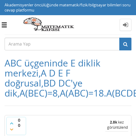
Akademisyenler öncülüğünde matematik/fizik/bilgisayar bilimleri soru
cevap platformu
Toggle
navigation
ABC üçgeninde E diklik
merkezi,A D E F
doğrusal,BD DC'ye
dik,A(BEC)=8,A(ABC)=18.A(BCDE
0
2.8k
kez
0
görüntülendi