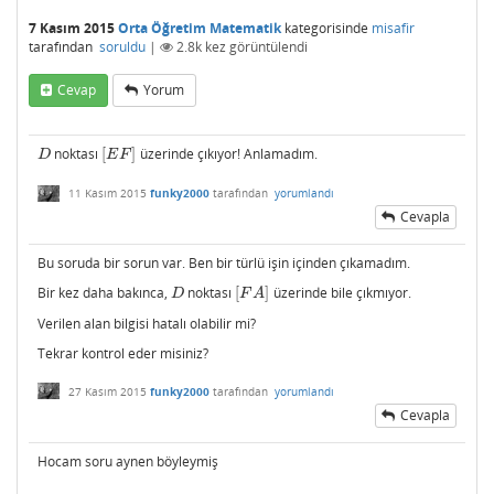
7 Kasım 2015
Orta Öğretim Matematik
kategorisinde
misafir
tarafından
soruldu
|
2.8k
kez görüntülendi
Cevap
Yorum
noktası
[
]
üzerinde çıkıyor! Anlamadım.
D
[
E
F
]
D
E
F
11 Kasım 2015
funky2000
tarafından
yorumlandı
Cevapla
Bu soruda bir sorun var. Ben bir türlü işin içinden çıkamadım.
Bir kez daha bakınca,
noktası
[
]
üzerinde bile çıkmıyor.
D
[
F
A
]
D
F
A
Verilen alan bilgisi hatalı olabilir mi?
Tekrar kontrol eder misiniz?
27 Kasım 2015
funky2000
tarafından
yorumlandı
Cevapla
Hocam soru aynen böyleymiş