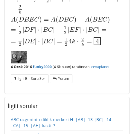
2
2
=
k
(
)
=
(
)
−
(
)
A
D
B
E
C
A
D
B
C
A
B
E
C
1
1
=
|
|
⋅
|
|
−
|
|
⋅
|
|
=
D
F
B
C
E
F
B
C
2
2
1
1
2
=
|
|
⋅
|
|
=
4
⋅
=
4
D
E
B
C
k
2
2
k
4 Ocak 2016
funky2000
(
4.6k
puan)
tarafından
cevaplandı
Ilgili Bir Soru Sor
Yorum
İlgili sorular
ABC ucgeninin diklik merkezi H. |AB|=13 |BC|=14
|CA|=15. |AH| kactir?