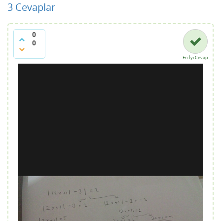
3
Cevaplar
0
0
En İyi Cevap