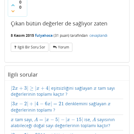
0
0
Çıkan bütün değerler de sağlıyor zaten
8 Kasım 2015
fulyahoca
(
31
puan)
tarafından
cevaplandı
Ilgili Bir Soru Sor
Yorum
İlgili sorular
|
2
+
3
|
≥
|
+
4
|
eşitsizliğini sağlayan
tam sayı
|
2
x
+
3
|
≥
|
x
+
4
|
x
x
x
x
değerlerinin toplamı kaçtır ?
|
3
−
2
|
+
|
4
−
6
|
=
21
denklemini sağlayan
|
3
x
−
2
|
+
|
4
−
6
x
|
=
21
x
x
x
x
değerlerinin toplamı ?
tam sayı,
=
|
−
5
|
−
|
−
15
|
ise,
sayısının
x
A
=
|
x
−
5
|
−
|
x
−
15
|
A
x
A
x
x
A
alabileceği doğal sayı değerlerinin toplamı kaçtır?