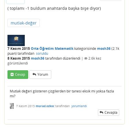
( toplamı -1 buldum anahtarda başka bişe diyor)
mutlak-değer
7 Kasım 2015
Orta Öğretim Matematik
kategorisinde
mosh36
(
2.1k
puan)
tarafından
soruldu
8 Kasım 2015
mosh36
tarafından
düzenlendi
|
2.6k
kez
görüntülendi
Cevap
Yorum
Mutlak değeri gösteren çizgilerden bir tanesi eksik mi yoksa fazla
mı?
7 Kasım 2015
murad.ozkoc
tarafından
yorumlandı
Cevapla