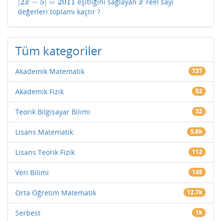
|
2
−
5
|
=
2011
eşitliğini sağlayan
reel sayı
|
2
x
−
5
|
=
2011
x
x
x
değerleri toplamı kaçtır ?
Tüm kategoriler
Akademik Matematik
737
Akademik Fizik
52
Teorik Bilgisayar Bilimi
32
Lisans Matematik
5.6k
Lisans Teorik Fizik
112
Veri Bilimi
145
Orta Öğretim Matematik
12.7k
Serbest
1k