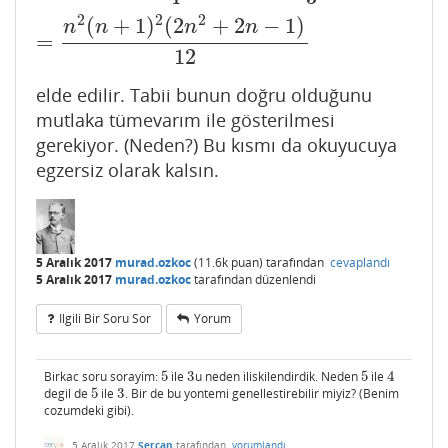
2
2
2
(
+
1
)
(
2
+
2
−
1
)
n
n
n
n
=
12
elde edilir. Tabii bunun doğru olduğunu
mutlaka tümevarım ile gösterilmesi
gerekiyor. (Neden?) Bu kısmı da okuyucuya
egzersiz olarak kalsın.
5 Aralık 2017
murad.ozkoc
(
11.6k
puan)
tarafından
cevaplandı
5 Aralık 2017
murad.ozkoc
tarafından
düzenlendi
Ilgili Bir Soru Sor
Yorum
Birkac soru sorayim:
5
ile
3
u neden iliskilendirdik. Neden
5
ile
4
5
3
5
4
degil de
5
ile
3
. Bir de bu yontemi genellestirebilir miyiz? (Benim
5
3
cozumdeki gibi).
5 Aralık 2017
Sercan
tarafından
yorumlandı