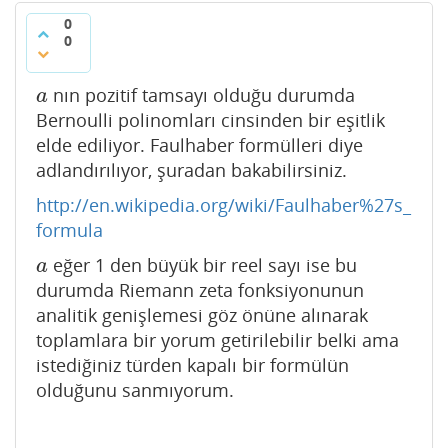
0
0
nın pozitif tamsayı olduğu durumda
a
a
Bernoulli polinomları cinsinden bir eşitlik
elde ediliyor. Faulhaber formülleri diye
adlandırılıyor, şuradan bakabilirsiniz.
http://en.wikipedia.org/wiki/Faulhaber%27s_
formula
eğer 1 den büyük bir reel sayı ise bu
a
a
durumda Riemann zeta fonksiyonunun
analitik genişlemesi göz önüne alınarak
toplamlara bir yorum getirilebilir belki ama
istediğiniz türden kapalı bir formülün
olduğunu sanmıyorum.