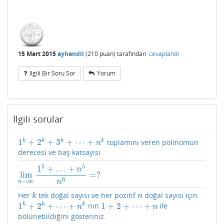
15 Mart 2015
ayhandil
(
210
puan)
tarafından
cevaplandı
Ilgili Bir Soru Sor
Yorum
İlgili sorular
1
+
2
+
3
+
⋯
+
k
k
k
k
toplamını veren polinomun
1
k
+
2
k
+
3
k
+
⋯
+
n
k
n
derecesi ve baş katsayısı
5
5
1
+
…
+
n
lim
=
?
lim
n
→
∞
1
5
+
…
+
n
5
n
6
=
?
6
→
∞
n
n
Her
tek doğal sayısı ve her pozitif
doğal sayısı için
k
n
k
n
1
+
2
+
⋯
+
1
+
2
+
⋯
+
k
k
k
nın
ile
1
k
+
2
k
+
⋯
+
n
k
1
+
2
+
⋯
+
n
n
n
bölünebildiğini gösteriniz.