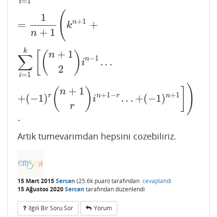
=
1
i
(
1
+
1
n
=
+
k
+
1
n
k
+
1
[
(
)
n
∑
−
1
n
.
.
.
i
2
=
1
i
)
+
1
(
)
]
n
+
1
−
+
1
r
n
r
n
+
(
−
1
)
.
.
.
+
(
−
1
)
i
r
.
Artik tumevarimdan hepsini cozebiliriz.
15 Mart 2015
Sercan
(
25.6k
puan)
tarafından
cevaplandı
15 Ağustos 2020
Sercan
tarafından
düzenlendi
Ilgili Bir Soru Sor
Yorum