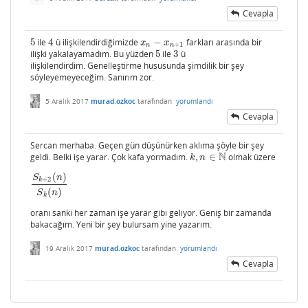
Cevapla
5
ile
4
ü ilişkilendirdiğimizde
−
farkları arasında bir
5
4
x
n
−
x
n
+
1
x
x
+
1
n
n
ilişki yakalayamadım. Bu yüzden
5
ile
3
ü
5
3
ilişkilendirdim. Genelleştirme hususunda şimdilik bir şey
söyleyemeyeceğim. Sanırım zor.
5 Aralık 2017
murad.ozkoc
tarafından
yorumlandı
Cevapla
Sercan merhaba. Geçen gün düşünürken aklıma şöyle bir şey
N
geldi. Belki işe yarar. Çok kafa yormadım.
,
∈
olmak üzere
k
,
n
∈
N
k
n
(
)
S
n
+
2
k
S
k
+
2
(
n
)
S
k
(
n
)
(
)
S
n
k
oranı sanki her zaman işe yarar gibi geliyor. Geniş bir zamanda
bakacağım. Yeni bir şey bulursam yine yazarım.
19 Aralık 2017
murad.ozkoc
tarafından
yorumlandı
Cevapla