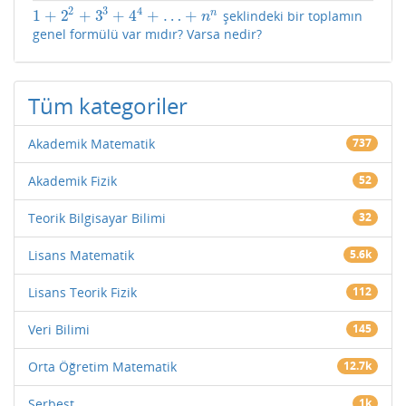
4
2
3
1
+
2
+
3
+
4
+
…
+
n
şeklindeki bir toplamın
1
+
2
2
+
3
3
+
4
4
+
…
+
n
n
n
genel formülü var mıdır? Varsa nedir?
Tüm kategoriler
Akademik Matematik
737
Akademik Fizik
52
Teorik Bilgisayar Bilimi
32
Lisans Matematik
5.6k
Lisans Teorik Fizik
112
Veri Bilimi
145
Orta Öğretim Matematik
12.7k
Serbest
1k