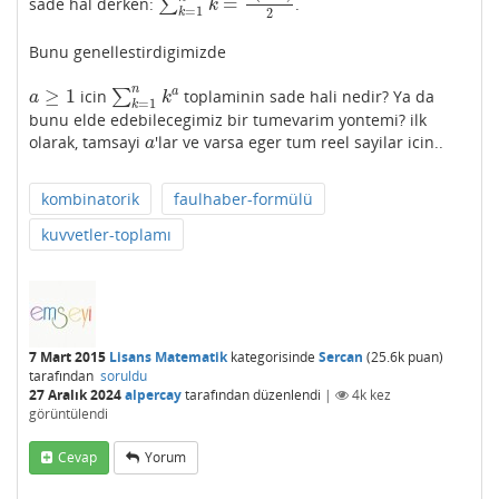
=
sade hal derken:
∑
.
∑
k
=
1
n
k
=
n
(
n
+
1
)
2
k
=
1
2
k
Bunu genellestirdigimizde
n
≥
1
a
icin
∑
toplaminin sade hali nedir? Ya da
a
≥
1
∑
k
=
1
n
k
a
a
k
=
1
k
bunu elde edebilecegimiz bir tumevarim yontemi? ilk
olarak, tamsayi
'lar ve varsa eger tum reel sayilar icin..
a
a
kombinatorik
faulhaber-formülü
kuvvetler-toplamı
7 Mart 2015
Lisans Matematik
kategorisinde
Sercan
(
25.6k
puan)
tarafından
soruldu
27 Aralık 2024
alpercay
tarafından
düzenlendi
|
4k
kez
görüntülendi
Cevap
Yorum