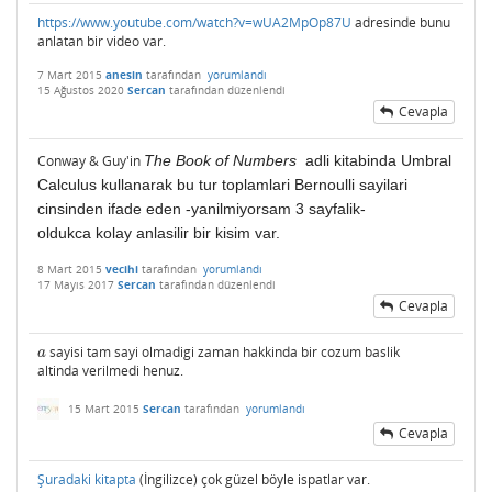
https://www.youtube.com/watch?v=wUA2MpOp87U
adresinde bunu
anlatan bir video var.
7 Mart 2015
anesin
tarafından
yorumlandı
15 Ağustos 2020
Sercan
tarafından
düzenlendi
Cevapla
Conway & Guy'in
The Book of Numbers
adli kitabinda Umbral
Calculus kullanarak bu tur toplamlari Bernoulli sayilari
cinsinden ifade eden -yanilmiyorsam 3 sayfalik-
oldukca kolay anlasilir bir kisim var.
8 Mart 2015
vecihi
tarafından
yorumlandı
17 Mayıs 2017
Sercan
tarafından
düzenlendi
Cevapla
sayisi tam sayi olmadigi zaman hakkinda bir cozum baslik
a
a
altinda verilmedi henuz.
15 Mart 2015
Sercan
tarafından
yorumlandı
Cevapla
Şuradaki kitapta
(İngilizce) çok güzel böyle ispatlar var.