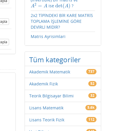
apla
2
=
det
(
)
ise
?
A
2
=
A
det
(
A
)
A
A
A
2x2 TİPİNDEKİ BİR KARE MATRİS
TOPLAMA İŞLEMİNE GÖRE
apla
DEVİRLİ MİDİR?
Matris Ayrisimlari
apla
Tüm kategoriler
Akademik Matematik
737
Akademik Fizik
52
Teorik Bilgisayar Bilimi
32
Lisans Matematik
5.6k
Lisans Teorik Fizik
112