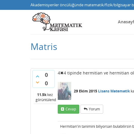
Akademisyenler öncülüğünde matematik/fizik/bilgisayar bi
Anasay
Matris
4✖4 tipinde hermitian ve hermitian o
0
0
29 Ekim 2015
Lisans Matematik
ka
11.5k
kez
görüntülendi
Cevap
Yorum
Hermitian'in tanimini biliyorsan bulabilirsin