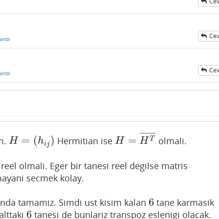
Cev
Cev
andı
Cev
andı
¯
¯
¯
¯
¯
¯
¯
¯
=
(
)
=
im.
Hermitian ise
olmali.
H
=
(
h
i
j
)
H
=
H
T
¯
T
H
h
H
H
i
j
r reel olmali. Eger bir tanesi reel degilse matris
ayani secmek kolay.
6
unda tamamiz. Simdi ust kisim kalan
tane karmasik
6
6
alttaki
tanesi de bunlariz transpoz eslenigi olacak.
6