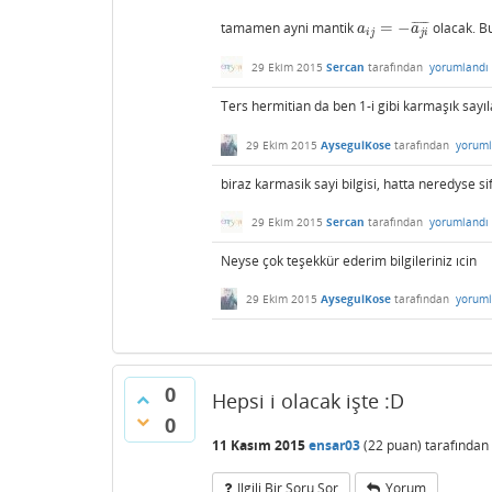
tamamen ayni mantik
=
−
olacak. Bu
¯
¯
¯
¯
¯
¯
a
i
j
=
−
a
j
i
¯
a
a
i
j
j
i
29 Ekim 2015
Sercan
tarafından
yorumlandı
Ters hermitian da ben 1-i gibi karmaşık sayı
29 Ekim 2015
AysegulKose
tarafından
yoruml
biraz karmasik sayi bilgisi, hatta neredyse sif
29 Ekim 2015
Sercan
tarafından
yorumlandı
Neyse çok teşekkür ederim bilgileriniz ıcin
29 Ekim 2015
AysegulKose
tarafından
yoruml
0
Hepsi i olacak işte :D
0
11 Kasım 2015
ensar03
(
22
puan)
tarafından
Ilgili Bir Soru Sor
Yorum