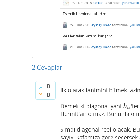
29 Ekim 2015
Sercan
tarafından
yorumlandı
Eslenik kisminda takıldım
29 Ekim 2015
AysegulKose
tarafından
yoruml
Ve i ler falan kafamı karıştırdı
29 Ekim 2015
AysegulKose
tarafından
yoruml
2
Cevaplar
0
Ilk olarak tanimini bilmek laz
0
Demek ki diagonal yani
'le
h
i
i
h
i
i
Hermitian olmaz. Bununla olm
Simdi diagonal reel olacak. B
sayiyi kafamiza gore secersek 