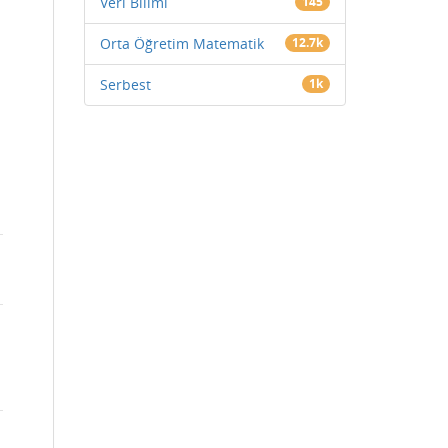
Veri Bilimi
145
Orta Öğretim Matematik
12.7k
Serbest
1k