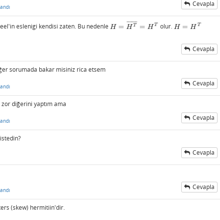
Cevapla
andı
¯
¯
¯
¯
¯
¯
¯
¯
T
T
Reel'in eslenigi kendisi zaten. Bu nedenle
=
=
olur.
=
T
H
=
H
T
¯
=
H
T
H
=
H
T
H
H
H
H
H
Cevapla
ğer sorumada bakar misiniz rica etsem
Cevapla
andı
 zor diğerini yaptım ama
Cevapla
andı
istedin?
Cevapla
Cevapla
andı
ers (skew) hermitiin'dir.