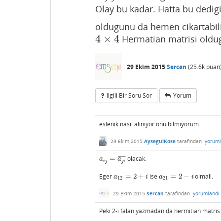
Olay bu kadar. Hatta bu ded
oldugunu da hemen cikartabili
4
×
4
Hermatian matrisi oldug
4
×
4
29 Ekim 2015
Sercan
(
25.6k
puan
Ilgili Bir Soru Sor
Yorum
eslenik nasıl alınıyor onu bilmiyorum
29 Ekim 2015
AysegulKose
tarafından
yoruml
=
olacak.
¯
¯
¯
¯
¯
¯
a
i
j
=
a
j
i
¯
a
a
i
j
j
i
Eger
=
2
+
ise
=
2
−
olmali.
a
12
=
2
+
i
a
21
=
2
−
i
a
i
a
i
12
21
29 Ekim 2015
Sercan
tarafından
yorumlandı
Peki 2-i falan yazmadan da hermitian matris 