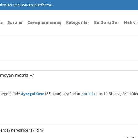
limleri soru cevap platformu
fa
Sorular
Cevaplanmamış
Kategoriler
Bir Soru Sor
Hakkı
lmayan matris =?
tegorisinde
AysegulKose
(
85
puan)
tarafından
soruldu
|
11.5k
kez görüntüle
 bence? neresinde takildin?