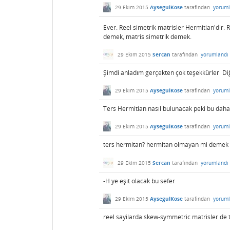
29 Ekim 2015
AysegulKose
tarafından
yoruml
Ever. Reel simetrik matrisler Hermitian'dir. 
demek, matris simetrik demek.
29 Ekim 2015
Sercan
tarafından
yorumlandı
Şimdi anladım gerçekten çok teşekkürler Di
29 Ekim 2015
AysegulKose
tarafından
yoruml
Ters Hermitian nasıl bulunacak peki bu daha
29 Ekim 2015
AysegulKose
tarafından
yoruml
ters hermitan? hermitan olmayan mi demek 
29 Ekim 2015
Sercan
tarafından
yorumlandı
-H ye eşit olacak bu sefer
29 Ekim 2015
AysegulKose
tarafından
yoruml
reel sayilarda skew-symmetric matrisler de t