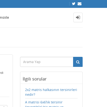
mızda
ndi
İlgili sorular
2x2 matris halkasının tersinirleri
nedir?
A matrisi 6x6’lık tersinir
(invertible) bir matris ve