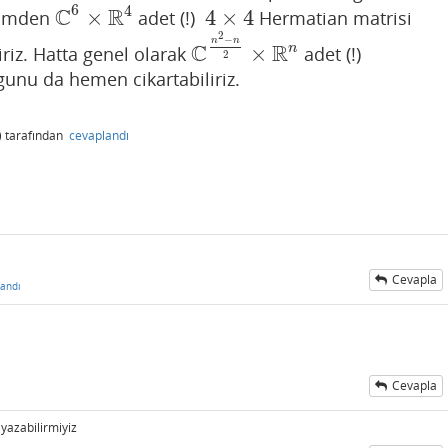
6
4
C
R
×
4
×
4
igimden
adet (!)
Hermatian matrisi
C
6
×
R
4
4
×
4
2
−
n
n
C
R
n
×
riz. Hatta genel olarak
adet (!)
C
n
2
−
n
2
×
R
n
2
unu da hemen cikartabiliriz.
)
tarafından
cevaplandı
Cevapla
andı
Cevapla
yazabilirmiyiz