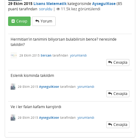
29 Ekim 2015
Lisans Matematik
kategorisinde
AysegulKose
(
85
puan)
tarafından
soruldu
|
11.5k
kez görüntülendi
Cevap
Yorum
Hermitian'in tanimini biliyorsan bulabilirsin bence? neresinde
takildin?
29 Ekim 2015
Sercan
tarafından
yorumlandı
Cevapla
Eslenik kisminda takıldım
29 Ekim 2015
AysegulKose
tarafından
yorumlandı
Cevapla
Ve i ler falan kafamı karıştırdı
29 Ekim 2015
AysegulKose
tarafından
yorumlandı
Cevapla