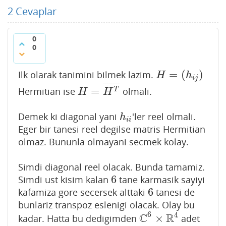
2
Cevaplar
0
0
=
(
)
Ilk olarak tanimini bilmek lazim.
H
=
(
h
i
j
)
H
h
i
j
¯
¯
¯
¯
¯
¯
¯
¯
=
Hermitian ise
olmali.
H
=
H
T
¯
T
H
H
Demek ki diagonal yani
'ler reel olmali.
h
i
i
h
i
i
Eger bir tanesi reel degilse matris Hermitian
olmaz. Bununla olmayani secmek kolay.
Simdi diagonal reel olacak. Bunda tamamiz.
6
Simdi ust kisim kalan
tane karmasik sayiyi
6
6
kafamiza gore secersek alttaki
tanesi de
6
bunlariz transpoz eslenigi olacak. Olay bu
6
4
C
R
×
kadar. Hatta bu dedigimden
adet
C
6
×
R
4