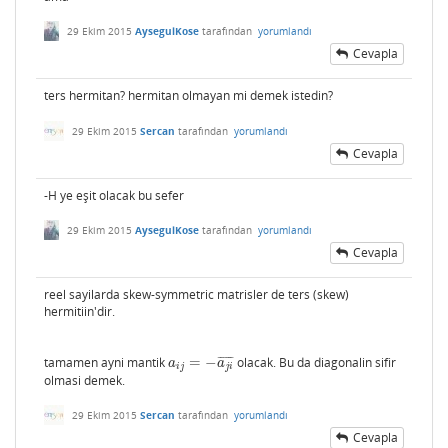
29 Ekim 2015
AysegulKose
tarafından
yorumlandı
Cevapla
ters hermitan? hermitan olmayan mi demek istedin?
29 Ekim 2015
Sercan
tarafından
yorumlandı
Cevapla
-H ye eşit olacak bu sefer
29 Ekim 2015
AysegulKose
tarafından
yorumlandı
Cevapla
reel sayilarda skew-symmetric matrisler de ters (skew)
hermitiin'dir.
tamamen ayni mantik
=
−
olacak. Bu da diagonalin sifir
¯
¯
¯
¯
¯
¯
a
i
j
=
−
a
j
i
¯
a
a
i
j
j
i
olmasi demek.
29 Ekim 2015
Sercan
tarafından
yorumlandı
Cevapla