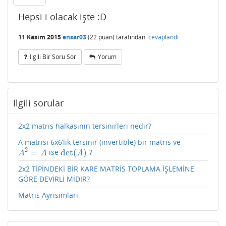
Hepsi i olacak işte :D
11 Kasım 2015
ensar03
(
22
puan)
tarafından
cevaplandı
Ilgili Bir Soru Sor
Yorum
İlgili sorular
2x2 matris halkasının tersinirleri nedir?
A matrisi 6x6’lık tersinir (invertible) bir matris ve
2
=
det
(
)
ise
?
A
2
=
A
det
(
A
)
A
A
A
2x2 TİPİNDEKİ BİR KARE MATRİS TOPLAMA İŞLEMİNE
GÖRE DEVİRLİ MİDİR?
Matris Ayrisimlari