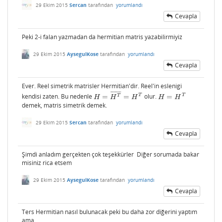
29 Ekim 2015
Sercan
tarafından
yorumlandı
Cevapla
Peki 2-i falan yazmadan da hermitian matris yazabilirmiyiz
29 Ekim 2015
AysegulKose
tarafından
yorumlandı
Cevapla
Ever. Reel simetrik matrisler Hermitian'dir. Reel'in eslenigi
¯
¯
¯
¯
¯
¯
¯
¯
T
T
kendisi zaten. Bu nedenle
=
=
olur.
=
T
H
=
H
T
¯
=
H
T
H
=
H
T
H
H
H
H
H
demek, matris simetrik demek.
29 Ekim 2015
Sercan
tarafından
yorumlandı
Cevapla
Şimdi anladım gerçekten çok teşekkürler Diğer sorumada bakar
misiniz rica etsem
29 Ekim 2015
AysegulKose
tarafından
yorumlandı
Cevapla
Ters Hermitian nasıl bulunacak peki bu daha zor diğerini yaptım
ama