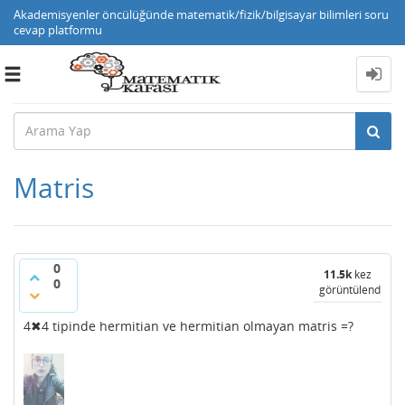
Akademisyenler öncülüğünde matematik/fizik/bilgisayar bilimleri soru
cevap platformu
Toggle
navigation
Matris
0
11.5k
kez
0
görüntülendi
4✖4 tipinde hermitian ve hermitian olmayan matris =?