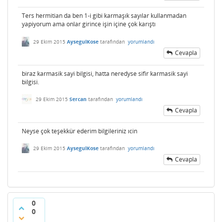
Ters hermitian da ben 1-i gibi karmaşık sayılar kullanmadan
yapiyorum ama onlar girince işin içine çok karıştı
29 Ekim 2015
AysegulKose
tarafından
yorumlandı
Cevapla
biraz karmasik sayi bilgisi, hatta neredyse sifir karmasik sayi
bilgisi.
29 Ekim 2015
Sercan
tarafından
yorumlandı
Cevapla
Neyse çok teşekkür ederim bilgileriniz ıcin
29 Ekim 2015
AysegulKose
tarafından
yorumlandı
Cevapla
0
0