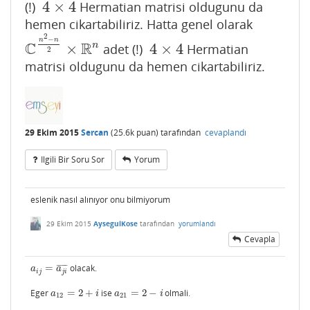
4
×
4
(!)
Hermatian matrisi oldugunu da
4
×
4
hemen cikartabiliriz. Hatta genel olarak
2
−
n
n
C
R
n
×
4
×
4
adet (!)
Hermatian
C
n
2
−
n
2
×
R
n
4
×
4
2
matrisi oldugunu da hemen cikartabiliriz.
29 Ekim 2015
Sercan
(
25.6k
puan)
tarafından
cevaplandı
Ilgili Bir Soru Sor
Yorum
eslenik nasıl alınıyor onu bilmiyorum
29 Ekim 2015
AysegulKose
tarafından
yorumlandı
Cevapla
=
olacak.
¯
¯
¯
¯
¯
¯
a
i
j
=
a
j
i
¯
a
a
i
j
j
i
Eger
=
2
+
ise
=
2
−
olmali.
a
12
=
2
+
i
a
21
=
2
−
i
a
i
a
i
12
21