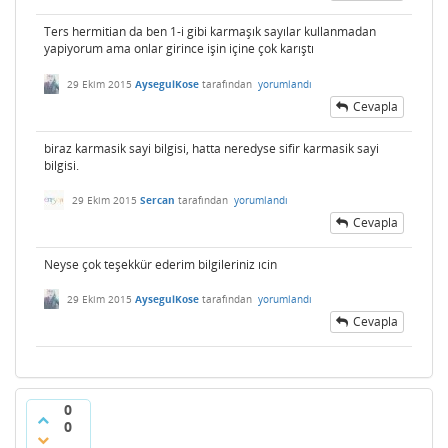
Ters hermitian da ben 1-i gibi karmaşık sayılar kullanmadan
yapiyorum ama onlar girince işin içine çok karıştı
29 Ekim 2015
AysegulKose
tarafından
yorumlandı
Cevapla
biraz karmasik sayi bilgisi, hatta neredyse sifir karmasik sayi
bilgisi.
29 Ekim 2015
Sercan
tarafından
yorumlandı
Cevapla
Neyse çok teşekkür ederim bilgileriniz ıcin
29 Ekim 2015
AysegulKose
tarafından
yorumlandı
Cevapla
0
0