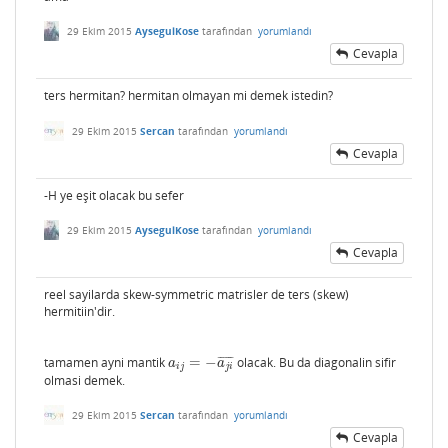
29 Ekim 2015
AysegulKose
tarafından
yorumlandı
Cevapla
ters hermitan? hermitan olmayan mi demek istedin?
29 Ekim 2015
Sercan
tarafından
yorumlandı
Cevapla
-H ye eşit olacak bu sefer
29 Ekim 2015
AysegulKose
tarafından
yorumlandı
Cevapla
reel sayilarda skew-symmetric matrisler de ters (skew)
hermitiin'dir.
tamamen ayni mantik
=
−
olacak. Bu da diagonalin sifir
¯
¯
¯
¯
¯
¯
a
i
j
=
−
a
j
i
¯
a
a
i
j
j
i
olmasi demek.
29 Ekim 2015
Sercan
tarafından
yorumlandı
Cevapla