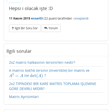
Hepsi i olacak işte :D
11 Kasım 2015
ensar03
(
22
puan)
tarafından
cevaplandı
Ilgili Bir Soru Sor
Yorum
İlgili sorular
2x2 matris halkasının tersinirleri nedir?
A matrisi 6x6’lık tersinir (invertible) bir matris ve
2
=
det
(
)
ise
?
A
2
=
A
det
(
A
)
A
A
A
2x2 TİPİNDEKİ BİR KARE MATRİS TOPLAMA İŞLEMİNE
GÖRE DEVİRLİ MİDİR?
Matris Ayrisimlari