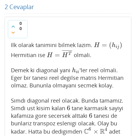
2
Cevaplar
0
0
=
(
)
Ilk olarak tanimini bilmek lazim.
H
=
(
h
i
j
)
H
h
i
j
¯
¯
¯
¯
¯
¯
¯
¯
=
Hermitian ise
olmali.
H
=
H
T
¯
T
H
H
Demek ki diagonal yani
'ler reel olmali.
h
i
i
h
i
i
Eger bir tanesi reel degilse matris Hermitian
olmaz. Bununla olmayani secmek kolay.
Simdi diagonal reel olacak. Bunda tamamiz.
6
Simdi ust kisim kalan
tane karmasik sayiyi
6
6
kafamiza gore secersek alttaki
tanesi de
6
bunlariz transpoz eslenigi olacak. Olay bu
6
4
C
R
×
kadar. Hatta bu dedigimden
adet
C
6
×
R
4