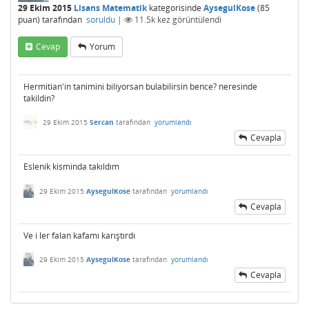
29 Ekim 2015
Lisans Matematik
kategorisinde
AysegulKose
(
85
puan)
tarafından
soruldu
|
11.5k
kez görüntülendi
Cevap
Yorum
Hermitian'in tanimini biliyorsan bulabilirsin bence? neresinde
takildin?
29 Ekim 2015
Sercan
tarafından
yorumlandı
Cevapla
Eslenik kisminda takıldım
29 Ekim 2015
AysegulKose
tarafından
yorumlandı
Cevapla
Ve i ler falan kafamı karıştırdı
29 Ekim 2015
AysegulKose
tarafından
yorumlandı
Cevapla