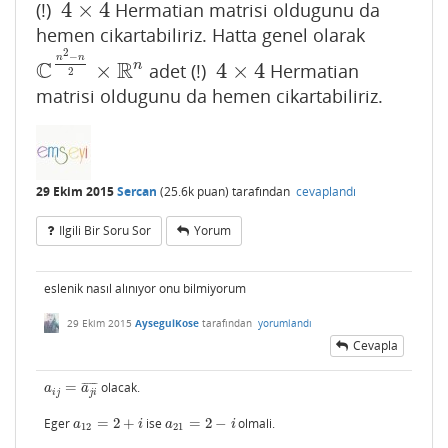
4
×
4
(!)
Hermatian matrisi oldugunu da
4
×
4
hemen cikartabiliriz. Hatta genel olarak
2
−
n
n
C
R
n
×
4
×
4
adet (!)
Hermatian
C
n
2
−
n
2
×
R
n
4
×
4
2
matrisi oldugunu da hemen cikartabiliriz.
29 Ekim 2015
Sercan
(
25.6k
puan)
tarafından
cevaplandı
Ilgili Bir Soru Sor
Yorum
eslenik nasıl alınıyor onu bilmiyorum
29 Ekim 2015
AysegulKose
tarafından
yorumlandı
Cevapla
=
olacak.
¯
¯
¯
¯
¯
¯
a
i
j
=
a
j
i
¯
a
a
i
j
j
i
Eger
=
2
+
ise
=
2
−
olmali.
a
12
=
2
+
i
a
21
=
2
−
i
a
i
a
i
12
21