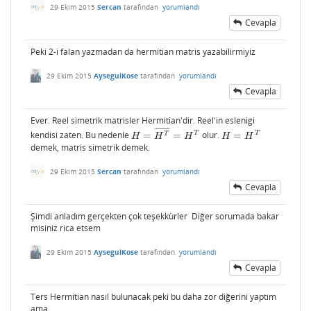
29 Ekim 2015
Sercan
tarafından
yorumlandı
Cevapla
Peki 2-i falan yazmadan da hermitian matris yazabilirmiyiz
29 Ekim 2015
AysegulKose
tarafından
yorumlandı
Cevapla
Ever. Reel simetrik matrisler Hermitian'dir. Reel'in eslenigi
¯
¯
¯
¯
¯
¯
¯
¯
T
T
kendisi zaten. Bu nedenle
=
=
olur.
=
T
H
=
H
T
¯
=
H
T
H
=
H
T
H
H
H
H
H
demek, matris simetrik demek.
29 Ekim 2015
Sercan
tarafından
yorumlandı
Cevapla
Şimdi anladım gerçekten çok teşekkürler Diğer sorumada bakar
misiniz rica etsem
29 Ekim 2015
AysegulKose
tarafından
yorumlandı
Cevapla
Ters Hermitian nasıl bulunacak peki bu daha zor diğerini yaptım
ama