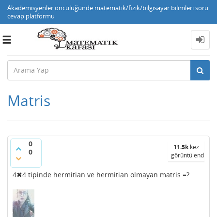
Akademisyenler öncülüğünde matematik/fizik/bilgisayar bilimleri soru
cevap platformu
Toggle
navigation
Matris
0
11.5k
kez
0
görüntülendi
4✖4 tipinde hermitian ve hermitian olmayan matris =?