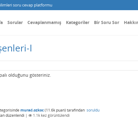
limleri soru cevap platformu
fa
Sorular
Cevaplanmamış
Kategoriler
Bir Soru Sor
Hakkı
enleri-I
apalı olduğunu gösteriniz.
tegorisinde
murad.ozkoc
(
11.6k
puan)
tarafından
soruldu
dan
düzenlendi
|
1.1k
kez görüntülendi