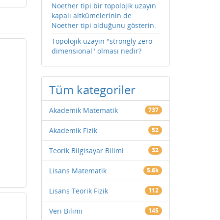
Noether tipi bir topolojik uzayın
kapalı altkümelerinin de
Noether tipi olduğunu gösterin.
Topolojik uzayın "strongly zero-
dimensional" olması nedir?
Tüm kategoriler
Akademik Matematik
737
Akademik Fizik
52
Teorik Bilgisayar Bilimi
32
Lisans Matematik
5.6k
Lisans Teorik Fizik
112
Veri Bilimi
145