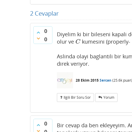
2
Cevaplar
0
Diyelim ki bir bileseni kapali 
0
olur ve
kumesini (properly- o
C
C
Aslinda olayi baglantili bir ku
direk veriyor.
28 Ekim 2015
Sercan
(
25.6k
puan
Ilgili Bir Soru Sor
Yorum
0
Bir cevap da ben ekleyeyim. An
0