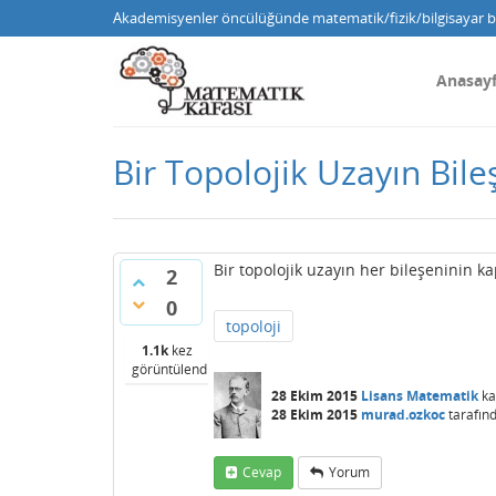
Akademisyenler öncülüğünde matematik/fizik/bilgisayar bi
Anasay
Bir Topolojik Uzayın Bileş
Bir topolojik uzayın her bileşeninin k
2
0
topoloji
1.1k
kez
görüntülendi
28 Ekim 2015
Lisans Matematik
ka
28 Ekim 2015
murad.ozkoc
tarafın
Cevap
Yorum