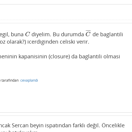
¯
¯
¯
¯
degil, buna
diyelim. Bu durumda
de baglantili
C
C
¯
C
C
z olarak?) icerdiginden celiski verir.
meninin kapanisinin (closure) da baglantili olmasi
)
tarafından
cevaplandı
cak Sercan beyin ispatından farklı değil. Öncelikle