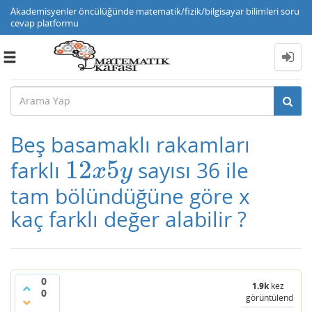
Akademisyenler öncülüğünde matematik/fizik/bilgisayar bilimleri soru
cevap platformu
Toggle
navigation
Beş basamaklı rakamları
12
5
farklı
sayısı 36 ile
12
x
5
y
x
y
tam bölündüğüne göre x
kaç farklı değer alabilir ?
0
1.9k
kez
0
görüntülendi