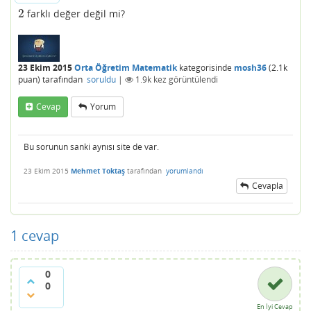
2
farklı değer değil mi?
2
23 Ekim 2015
Orta Öğretim Matematik
kategorisinde
mosh36
(
2.1k
puan)
tarafından
soruldu
|
1.9k
kez görüntülendi
Cevap
Yorum
Bu sorunun sanki aynısı site de var.
23 Ekim 2015
Mehmet Toktaş
tarafından
yorumlandı
Cevapla
1
cevap
0
0
En İyi Cevap