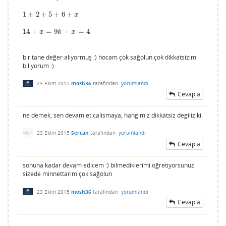
1
+
2
+
5
+
6
+
1
+
2
+
5
+
6
+
x
x
14
+
=
9
=
=
4
14
+
x
=
9
k
x
=
4
x
k
x
bir tane değer alıyormuş :) hocam çok sağolun çok dikkatsizim
biliyorum :)
23 Ekim 2015
mosh36
tarafından
yorumlandı
Cevapla
ne demek, sen devam et calismaya, hangimiz dikkatsiz degiliz ki.
23 Ekim 2015
Sercan
tarafından
yorumlandı
Cevapla
sonuna kadar devam edicem :) bilmediklerimi öğretiyorsunuz
sizede minnettarım çok sağolun
23 Ekim 2015
mosh36
tarafından
yorumlandı
Cevapla