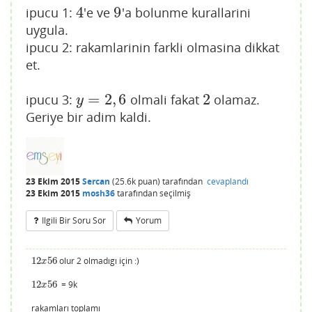
4
9
ipucu 1:
'e ve
'a bolunme kurallarini
4
9
uygula.
ipucu 2: rakamlarinin farkli olmasina dikkat
et.
=
2
,
6
2
ipucu 3:
olmali fakat
olamaz.
y
=
2
,
6
2
y
Geriye bir adim kaldi.
23 Ekim 2015
Sercan
(
25.6k
puan)
tarafından
cevaplandı
23 Ekim 2015
mosh36
tarafından
seçilmiş
Ilgili Bir Soru Sor
Yorum
12
56
olur 2 olmadıgı için :)
12
x
56
x
12
56
= 9k
12
x
56
x
rakamları toplamı