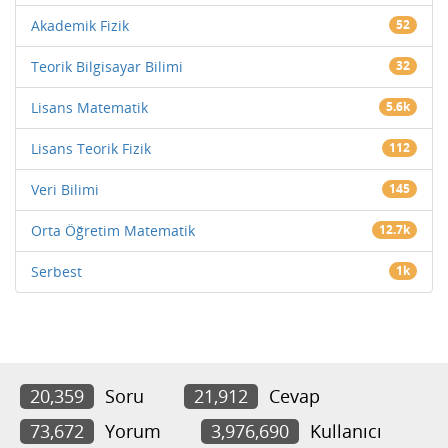
Akademik Fizik
52
Teorik Bilgisayar Bilimi
32
Lisans Matematik
5.6k
Lisans Teorik Fizik
112
Veri Bilimi
145
Orta Öğretim Matematik
12.7k
Serbest
1k
20,359
Soru
21,912
Cevap
73,672
Yorum
3,976,690
Kullanıcı