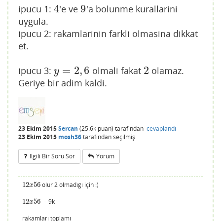
4
9
ipucu 1:
'e ve
'a bolunme kurallarini
4
9
uygula.
ipucu 2: rakamlarinin farkli olmasina dikkat
et.
=
2
,
6
2
ipucu 3:
olmali fakat
olamaz.
y
=
2
,
6
2
y
Geriye bir adim kaldi.
23 Ekim 2015
Sercan
(
25.6k
puan)
tarafından
cevaplandı
23 Ekim 2015
mosh36
tarafından
seçilmiş
Ilgili Bir Soru Sor
Yorum
12
56
olur 2 olmadıgı için :)
12
x
56
x
12
56
= 9k
12
x
56
x
rakamları toplamı