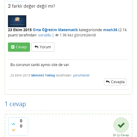
2
farklı değer değil mi?
2
23 Ekim 2015
Orta Öğretim Matematik
kategorisinde
mosh36
(
2.1k
puan)
tarafından
soruldu
|
1.9k
kez görüntülendi
Cevap
Yorum
Bu sorunun sanki aynısı site de var.
23 Ekim 2015
Mehmet Toktaş
tarafından
yorumlandı
Cevapla
1
cevap
0
0
En İyi Cevap