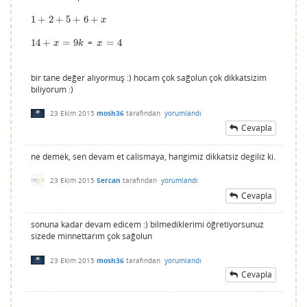
1
+
2
+
5
+
6
+
1
+
2
+
5
+
6
+
x
x
14
+
=
9
=
=
4
14
+
x
=
9
k
x
=
4
x
k
x
bir tane değer alıyormuş :) hocam çok sağolun çok dikkatsizim
biliyorum :)
23 Ekim 2015
mosh36
tarafından
yorumlandı
Cevapla
ne demek, sen devam et calismaya, hangimiz dikkatsiz degiliz ki.
23 Ekim 2015
Sercan
tarafından
yorumlandı
Cevapla
sonuna kadar devam edicem :) bilmediklerimi öğretiyorsunuz
sizede minnettarım çok sağolun
23 Ekim 2015
mosh36
tarafından
yorumlandı
Cevapla