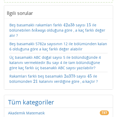
İlgili sorular
42
3
15
Beş basamaklı rakamları farklı
sayısı
ile
42
a
3
b
15
a
b
ı
bölünebilen
olduğuna göre , a kaç farklı değer
t
e
k
s
a
y
ı
t
e
k
s
a
y
alır ?
Beş basamaklı 5782a sayısının 12 ile bölümünden kalan
6 olduğuna göre a kaç farklı değer alabilir
Üç basamaklı ABC doğal sayısı 5 ile bölündüğünde 4
kalanını vermektedir.Bu sayı 4 ile tam bölündüğüne
göre kaç farklı üç basanaklı ABC sayısı yazılabilir?
2
37
45
Rakamları farklı beş basamaklı
sayısı
ile
2
a
37
b
45
a
b
21
bölümünden
kalanını verdiğine göre ,
kaçtır ?
21
a
a
Tüm kategoriler
Akademik Matematik
737