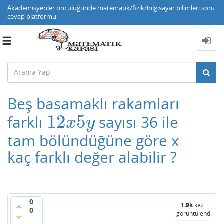
Akademisyenler öncülüğünde matematik/fizik/bilgisayar bilimleri soru
cevap platformu
Toggle
navigation
Beş basamaklı rakamları
12
5
farklı
sayısı 36 ile
12
x
5
y
x
y
tam bölündüğüne göre x
kaç farklı değer alabilir ?
0
1.9k
kez
0
görüntülendi