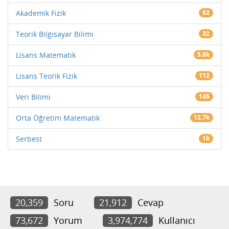
Akademik Fizik
52
Teorik Bilgisayar Bilimi
32
Lisans Matematik
5.6k
Lisans Teorik Fizik
112
Veri Bilimi
145
Orta Öğretim Matematik
12.7k
Serbest
1k
20,359
Soru
21,912
Cevap
73,672
Yorum
3,974,774
Kullanıcı