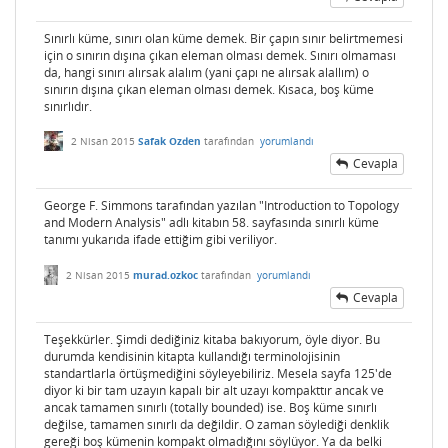
Sınırlı küme, sınırı olan küme demek. Bir çapın sınır belirtmemesi
için o sınırın dışına çıkan eleman olması demek. Sınırı olmaması
da, hangi sınırı alırsak alalım (yani çapı ne alırsak alallım) o
sınırın dışına çıkan eleman olması demek. Kısaca, boş küme
sınırlıdır.
2 Nisan 2015
Safak Ozden
tarafından
yorumlandı
Cevapla
George F. Simmons tarafından yazılan "Introduction to Topology
and Modern Analysis" adlı kitabın 58. sayfasında sınırlı küme
tanımı yukarıda ifade ettiğim gibi veriliyor.
2 Nisan 2015
murad.ozkoc
tarafından
yorumlandı
Cevapla
Teşekkürler. Şimdi dediğiniz kitaba bakıyorum, öyle diyor. Bu
durumda kendisinin kitapta kullandığı terminolojisinin
standartlarla örtüşmediğini söyleyebiliriz. Mesela sayfa 125'de
diyor ki bir tam uzayın kapalı bir alt uzayı kompakttır ancak ve
ancak tamamen sınırlı (totally bounded) ise. Boş küme sınırlı
değilse, tamamen sınırlı da değildir. O zaman söylediği denklik
gereği boş kümenin kompakt olmadığını söylüyor. Ya da belki