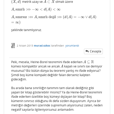
(
,
)
metrik uzay ve
⊂
olmak üzere
(
X
,
d
)
A
⊂
X
X
d
A
X
,
sınırlı
:
⇔
−
∞
<
(
)
<
∞
A
,
sınırlı
:⇔
−
∞
<
d
(
A
)
<
∞
A
d
A
,
sınırsız
:
⇔
,
sınırlı de
il
:
⇔
(
(
)
=
−
∞
∨
(
)
A
,
sınırsız
:⇔
A
,
sınırlı değil
:⇔
(
d
(
A
)
=
−
∞
∨
d
(
A
)
=
∞
)
A
A
ğ
d
A
d
A
=
∞
)
şeklinde tanımlıyoruz.
2 Nisan 2015
murad.ozkoc
tarafından
yorumlandı
Cevapla
R
Peki, mesela, Heine-Borel teoremini ifade ederken
⊆
A
⊆
R
A
kümesi kompakttır ancak ve ancak
kapalı ve sınırlı ise demiyor
A
A
musunuz? Biz bütün dünya bu teoremi yanlış mı ifade ediyoruz?
Şimdi boş küme kompakt değildir falan derseniz kalpten
gideceğim.
Bu arada bana sınırlılığın tanımını tam olarak dediğiniz gibi
yapan bir kitap gösterebilir misiniz? Ya da Heine-Borel teoremini
ifade ederken özellikle boş kümeyi dışlayan bir kitap? Boş
kümenin sınırsız olduğunu ilk defa sizden duyuyorum. Ayrıca bir
metriğin değerleri üzerinde supremum alıyorsunuz zaten, neden
negatif sayılarla ilgileniyorsunuz anlamadım.