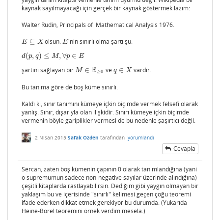
kaynak sayılmayacağı için gerçek bir kaynak göstermek lazım:
Walter Rudin, Principals of Mathematical Analysis 1976.
⊆
olsun.
'nin sınırlı olma şartı şu:
E
⊆
X
E
E
X
E
(
,
)
≤
,
∀
∈
d
(
p
,
q
)
≤
M
,
∀
p
∈
E
d
p
q
M
p
E
R
şartını sağlayan bir
∈
ve
∈
vardır.
M
∈
R
≥
0
q
∈
X
M
q
X
≥
0
Bu tanıma göre de boş küme sınırlı.
Kaldı ki, sınır tanımını kümeye içkin biçimde vermek felsefi olarak
yanlış. Sınır, dışarıyla olan ilişkidir. Sınırı kümeye içkin biçimde
vermenin böyle gariplikler vermesi de bu nedenle şaşırtıcı değil.
2 Nisan 2015
Safak Ozden
tarafından
yorumlandı
Cevapla
Sercan, zaten boş kümenin çapının 0 olarak tanımlandığına (yani
o supremumun sadece non-negative sayılar üzerinde alındığına)
çeşitli kitaplarda rastlayabilirsin. Dediğim gibi yaygın olmayan bir
yaklaşım bu ve içerisinde "sınırlı" kelimesi geçen çoğu teoremi
ifade ederken dikkat etmek gerekiyor bu durumda. (Yukarıda
Heine-Borel teoremini örnek verdim mesela.)