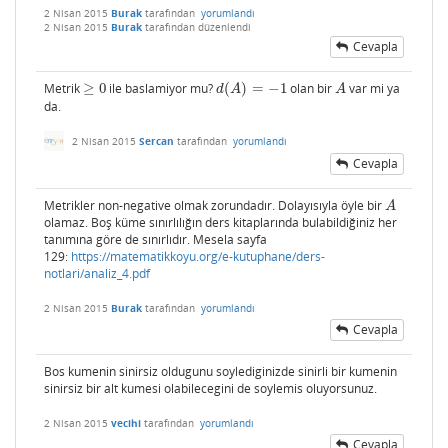
2 Nisan 2015
Burak
tarafından
yorumlandı
2 Nisan 2015
Burak
tarafından
düzenlendi
Cevapla
Metrik
≥
0
ile baslamiyor mu?
(
)
=
−
1
olan bir
var mi ya
≥
0
d
(
A
)
=
−
1
A
d
A
A
da.
2 Nisan 2015
Sercan
tarafından
yorumlandı
Cevapla
Metrikler non-negative olmak zorundadır. Dolayısıyla öyle bir
A
A
olamaz. Boş küme sınırlılığın ders kitaplarında bulabildiğiniz her
tanımına göre de sınırlıdır. Mesela sayfa
129:
https://matematikkoyu.org/e-kutuphane/ders-
notlari/analiz_4.pdf
2 Nisan 2015
Burak
tarafından
yorumlandı
Cevapla
Bos kumenin sinirsiz oldugunu soylediginizde sinirli bir kumenin
sinirsiz bir alt kumesi olabilecegini de soylemis oluyorsunuz.
2 Nisan 2015
vecihi
tarafından
yorumlandı
Cevapla