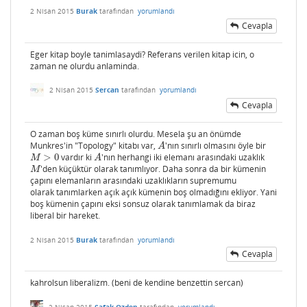
2 Nisan 2015
Burak
tarafından
yorumlandı
Cevapla
Eger kitap boyle tanimlasaydi? Referans verilen kitap icin, o
zaman ne olurdu anlaminda.
2 Nisan 2015
Sercan
tarafından
yorumlandı
Cevapla
O zaman boş küme sınırlı olurdu. Mesela şu an önümde
Munkres'in "Topology" kitabı var,
'nın sınırlı olmasını öyle bir
A
A
>
0
vardır ki
'nın herhangi iki elemanı arasındaki uzaklık
M
>
0
A
M
A
'den küçüktür olarak tanımlıyor. Daha sonra da bir kümenin
M
M
çapını elemanların arasındaki uzaklıkların supremumu
olarak tanımlarken açık açık kümenin boş olmadığını ekliyor. Yani
boş kümenin çapını eksi sonsuz olarak tanımlamak da biraz
liberal bir hareket.
2 Nisan 2015
Burak
tarafından
yorumlandı
Cevapla
kahrolsun liberalizm. (beni de kendine benzettin sercan)
2 Nisan 2015
Safak Ozden
tarafından
yorumlandı