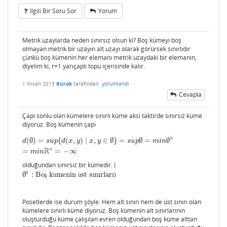
Ilgili Bir Soru Sor
Yorum
Metrik uzaylarda neden sınırsız olsun ki? Boş kümeyi boş
olmayan metrik bir uzayın alt uzayı olarak görürsek sınırlıdır
çünkü boş kümenin her elemanı metrik uzaydaki bir elemanın,
diyelim ki, r=1 yarıçaplı topu içerisinde kalır.
1 Nisan 2015
Burak
tarafından
yorumlandı
Cevapla
Çapı sonlu olan kümelere sınırlı küme aksi taktirde sınırsız küme
diyoruz. Boş kümenin çapı
d
(
∅
)
=
s
u
p
{
d
(
x
,
y
)
∣
x
,
y
∈
∅
}
=
s
u
p
∅
=
m
i
n
∅
ü
=
m
i
n
R
∗
=
−
∞
ü
(
∅
)
=
{
(
,
)
∣
,
∈
∅
}
=
∅
=
∅
d
s
u
p
d
x
y
x
y
s
u
p
m
i
n
∗
R
=
=
−
∞
m
i
n
olduğundan sınırsız bir kümedir. (
ü
∅
:
Bo
k
menin
st sınırları
)
∅
ü
:
Boş kümenin üst sınırları
ş
ü
ü
Posetlerde ise durum şöyle: Hem alt sınırı hem de üst sınırı olan
kümelere sınırlı küme diyoruz. Boş kümenin alt sınırlarının
oluşturduğu küme çalışılan evren olduğundan boş küme alttan