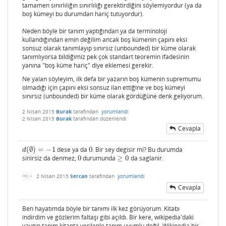
tamamen sınırlılığın sınırlılığı gerektirdiğini söylemiyordur (ya da
boş kümeyi bu durumdan hariç tutuyordur).
Neden böyle bir tanım yaptığından ya da terminoloji
kullandığından emin değilim ancak boş kümenin çapını eksi
sonsuz olarak tanımlayıp sınırsız (unbounded) bir küme olarak
tanımlıyorsa bildiğimiz pek çok standart teoremin ifadesinin
yanına "boş küme hariç" diye eklemesi gerekir.
Ne yalan söyleyim, ilk defa bir yazarın boş kümenin supremumu
olmadığı için çapını eksi sonsuz ilan ettiğine ve boş kümeyi
sınırsız (unbounded) bir küme olarak gördüğüne denk geliyorum.
2 Nisan 2015
Burak
tarafından
yorumlandı
2 Nisan 2015
Burak
tarafından
düzenlendi
Cevapla
(
∅
)
=
−
1
dese ya da
0
. Bir sey degisir mi? Bu durumda
d
(
∅
)
=
−
1
0
d
sinirsiz da denmez,
0
durumunda
≥
0
da saglanir.
0
≥
0
2 Nisan 2015
Sercan
tarafından
yorumlandı
Cevapla
Ben hayatımda böyle bir tanımı ilk kez görüyorum. Kitabı
indirdim ve gözlerim faltaşı gibi açıldı. Bir kere, wikipedia'daki
yaygın tanım kitapta verilenle tanım uyumlu değil. Wikipedia bir