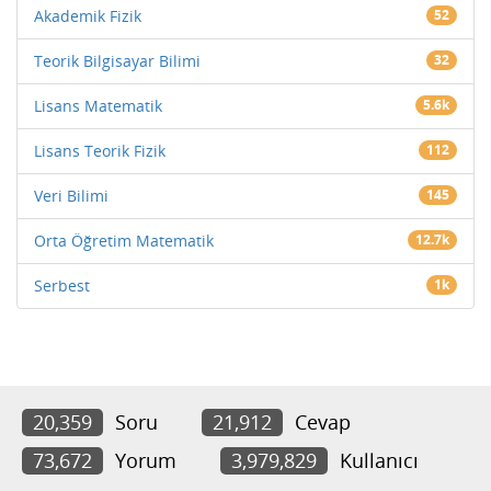
Akademik Fizik
52
Teorik Bilgisayar Bilimi
32
Lisans Matematik
5.6k
Lisans Teorik Fizik
112
Veri Bilimi
145
Orta Öğretim Matematik
12.7k
Serbest
1k
20,359
Soru
21,912
Cevap
73,672
Yorum
3,979,829
Kullanıcı