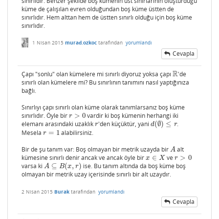
sınırlıdır. Benzer şekilde boş kümenin üst sınırlarının oluşturduğu
küme de çalışılan evren olduğundan boş küme üstten de
sınırlıdır. Hem alttan hem de üstten sınırlı olduğu için boş küme
sınırlıdır.
1 Nisan 2015
murad.ozkoc
tarafından
yorumlandı
Cevapla
R
Çapı "sonlu" olan kümelere mi sınırlı diyoruz yoksa çapı
'de
R
sınırlı olan kümelere mi? Bu sınırlının tanımını nasıl yaptığınıza
bağlı.
Sınırlıyı çapı sınırlı olan küme olarak tanımlarsanız boş küme
sınırlıdır. Öyle bir
>
0
vardir ki boş kümenin herhangi iki
r
>
0
r
elemanı arasındaki uzaklık
'den küçüktür, yani
(
∅
)
≤
.
r
d
(
∅
)
≤
r
r
d
r
Mesela
=
1
alabilirsiniz.
r
=
1
r
Bir de şu tanım var: Boş olmayan bir metrik uzayda bir
alt
A
A
kümesine sınırlı denir ancak ve ancak öyle bir
∈
ve
>
0
x
∈
X
r
>
0
x
X
r
varsa ki
⊆
(
,
)
ise. Bu tanım altında da boş küme boş
A
⊆
B
(
x
,
r
)
A
B
x
r
olmayan bir metrik uzay içerisinde sınırlı bir alt uzaydır.
2 Nisan 2015
Burak
tarafından
yorumlandı
Cevapla