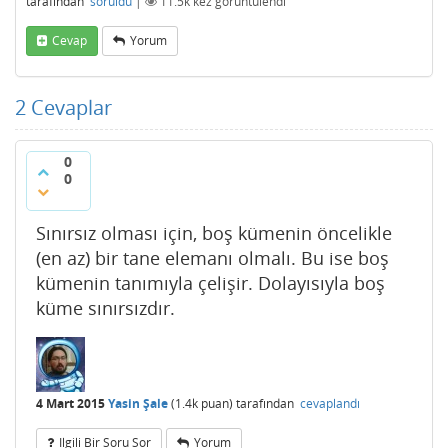
tarafından
soruldu
|
11.5k
kez görüntülendi
Cevap
Yorum
2
Cevaplar
0
0
Sınırsız olması için, boş kümenin öncelikle
(en az) bir tane elemanı olmalı. Bu ise boş
kümenin tanımıyla çelişir. Dolayısıyla boş
küme sınırsızdır.
4 Mart 2015
Yasin Şale
(
1.4k
puan)
tarafından
cevaplandı
Ilgili Bir Soru Sor
Yorum