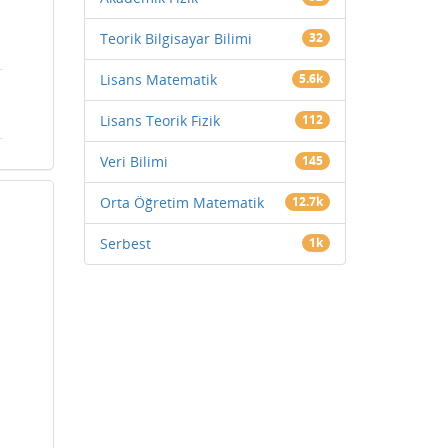
Teorik Bilgisayar Bilimi
32
Lisans Matematik
5.6k
Lisans Teorik Fizik
112
Veri Bilimi
145
Orta Öğretim Matematik
12.7k
Serbest
1k