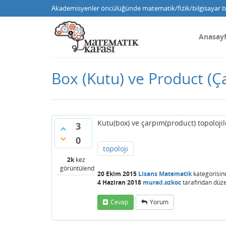
Akademisyenler öncülüğünde matematik/fizik/bilgisayar bi
Anasay
Box (Kutu) ve Product (Ça
Kutu(box) ve çarpım(product) topolojile
3
0
topoloji
2k
kez
görüntülendi
20 Ekim 2015
Lisans Matematik
kategorisin
4 Haziran 2018
murad.ozkoc
tarafından
düze
Cevap
Yorum