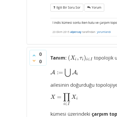
Ilgili Bir Soru Sor
Yorum
I indis kümesi sonlu iken kutu ve çarpım topol
23 Ekim 2015
alpercay
tarafından
yorumlandı
0
(
,
)
Tanım:
topolojik 
(
X
i
,
τ
i
)
i
∈
I
X
τ
∈
i
i
i
I
0
⋃
:
=
A
A
:=
⋃
A
i
A
i
ailesinin doğurduğu topolojiye 
∏
=
X
=
∏
i
∈
I
X
i
X
X
i
∈
i
I
kümesi üzerindeki
çarpım top