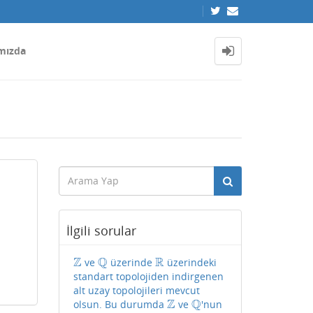
mızda
İlgili sorular
Z
Q
R
ve
üzerinde
üzerindeki
Z
Q
R
standart topolojiden indirgenen
alt uzay topolojileri mevcut
Z
Q
olsun. Bu durumda
ve
'nun
Z
Q