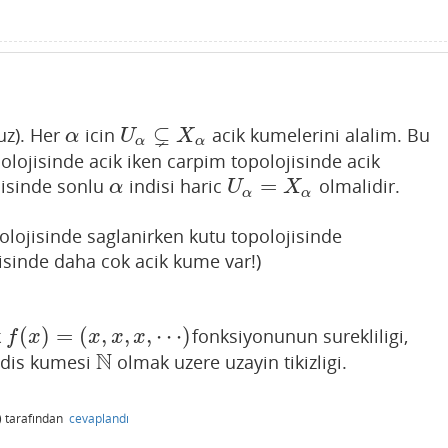
⊊
uz). Her
icin
acik kumelerini alalim. Bu
α
U
α
⊊
X
α
α
U
X
α
α
olojisinde acik iken carpim topolojisinde acik
=
jisinde sonlu
indisi haric
olmalidir.
α
U
α
=
X
α
α
U
X
α
α
opolojisinde saglanirken kutu topolojisinde
isinde daha cok acik kume var!)
(
)
=
(
,
,
,
⋯
)
k
fonksiyonunun surekliligi,
f
(
x
)
=
(
x
,
x
,
x
,
⋯
)
f
x
x
x
x
N
ndis kumesi
olmak uzere uzayin tikizligi.
N
)
tarafından
cevaplandı