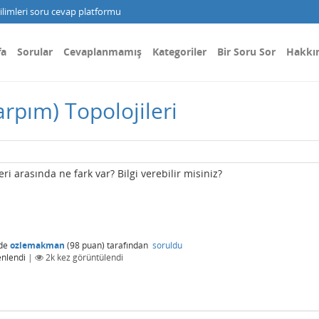
limleri soru cevap platformu
fa
Sorular
Cevaplanmamış
Kategoriler
Bir Soru Sor
Hakkı
rpım) Topolojileri
ri arasında ne fark var? Bilgi verebilir misiniz?
de
ozlemakman
(
98
puan)
tarafından
soruldu
nlendi
|
2k
kez görüntülendi