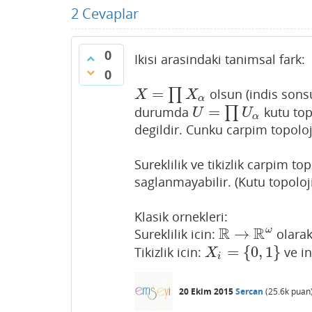
2
Cevaplar
0
Ikisi arasindaki tanimsal fark:
0
=
∏
olsun (indis sons
X
=
∏
X
α
X
X
α
=
durumda
∏
kutu top
U
=
∏
U
α
U
U
α
degildir. Cunku carpim topolo
Sureklilik ve tikizlik carpim t
saglanmayabilir. (Kutu topoloj
Klasik ornekleri:
R
R
ω
→
Sureklilik icin:
olara
R
→
R
ω
=
{
0
,
1
}
Tikizlik icin:
ve i
X
i
=
{
0
,
1
}
X
i
20 Ekim 2015
Sercan
(
25.6k
puan