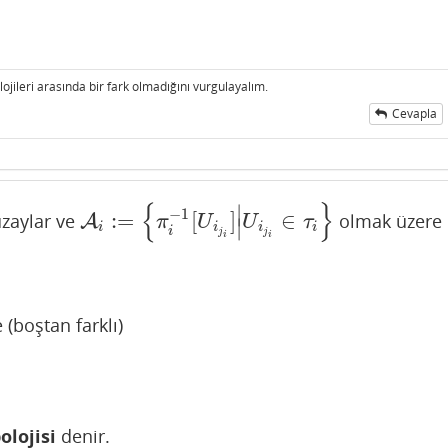
ojileri arasında bir fark olmadığını vurgulayalım.
Cevapla
{
}
∣
−
1
:
=
[
]
∈
uzaylar ve
olmak üzere
A
A
i
:=
{
π
i
−
1
[
U
i
j
i
]
|
U
i
j
i
∈
τ
i
}
π
U
U
τ
∣
i
i
i
i
i
j
j
i
i
(boştan farklı)
olojisi
denir.