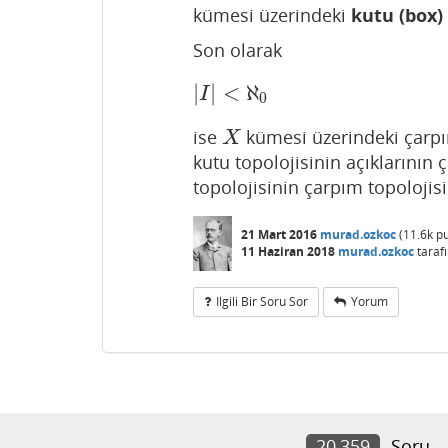
kümesi üzerindeki
kutu (box)
Son olarak
|
|
<
ℵ
|
I
|
<
ℵ
0
I
0
ise
kümesi üzerindeki çarpım 
X
X
kutu topolojisinin açıklarının
topolojisinin çarpım topoloji
21 Mart 2016
murad.ozkoc
(
11.6k
pu
11 Haziran 2018
murad.ozkoc
taraf
Ilgili Bir Soru Sor
Yorum
20,359
Soru