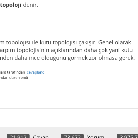
 topoloji
denir.
topolojisi ile kutu topolojisi çakışır. Genel olarak
 çarpım topolojisinin açıklarından daha çok yani kutu
sinden daha ince olduğunu görmek zor olmasa gerek.
an)
tarafından
cevaplandı
ından
düzenlendi
21,912
Cevap
73,672
Yorum
3,975,