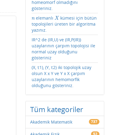
homeomorf olmadığını
gösteriniz.
elemanlı
kümesi için bütün
n
X
n
X
topolojileri üreten bir algoritma
yazınız.
IR^2 de (IR,U) ve (IR,P(IR))
uzaylarının çarpım topolojisi ile
normal uzay olduğunu
gösteriniz
(X, τ1), (Y, τ2) iki topolojik uzay
olsun X x Y ve Y x X çarpım
uzaylarının hemomorfik
olduğunu gösteriniz.
Tüm kategoriler
Akademik Matematik
737
Akademik Fizik
52