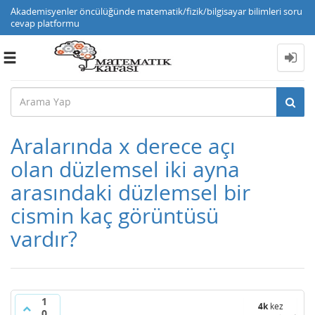
Akademisyenler öncülüğünde matematik/fizik/bilgisayar bilimleri soru
cevap platformu
Toggle
navigation
Aralarında x derece açı
olan düzlemsel iki ayna
arasındaki düzlemsel bir
cismin kaç görüntüsü
vardır?
1
4k
kez
0