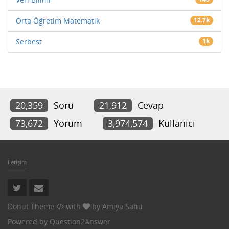
Orta Öğretim Matematik
12.7k
Serbest
1k
20,359
Soru
21,912
Cevap
73,672
Yorum
3,974,574
Kullanıcı
İletişim
Donut Theme
with
by
Amiya Sahu
Powered by
Question2Answer