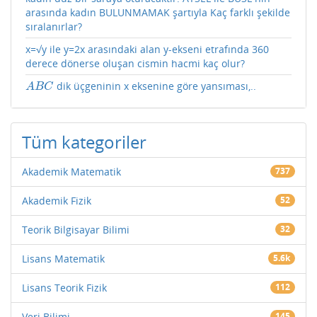
arasında kadın BULUNMAMAK şartıyla Kaç farklı şekilde
sıralanırlar?
x=√y ile y=2x arasındaki alan y-ekseni etrafında 360
derece dönerse oluşan cismin hacmi kaç olur?
dik üçgeninin x eksenine göre yansıması,..
A
B
C
A
B
C
Tüm kategoriler
Akademik Matematik
737
Akademik Fizik
52
Teorik Bilgisayar Bilimi
32
Lisans Matematik
5.6k
Lisans Teorik Fizik
112
Veri Bilimi
145