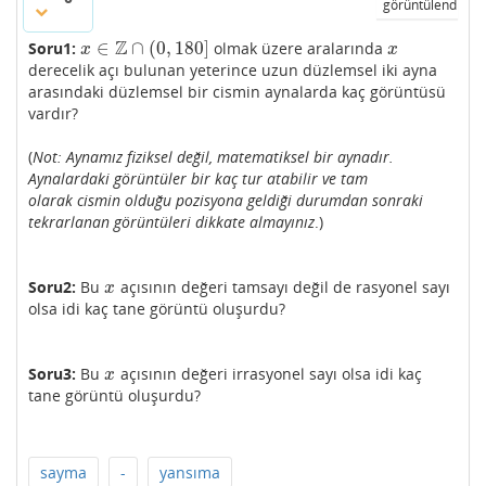
görüntülendi
Z
∈
∩
(
0
,
180
]
Soru1:
olmak üzere aralarında
x
∈
Z
∩
(
0
,
180
]
x
x
x
derecelik açı bulunan yeterince uzun düzlemsel iki ayna
arasındaki düzlemsel bir cismin aynalarda kaç görüntüsü
vardır?
(
N
ot: Aynamız fiziksel değil, matematiksel bir aynadır.
Aynalardaki görüntüler bir kaç tur atabilir ve tam
olarak cismin olduğu pozisyona geldiği durumdan sonraki
tekrarlanan görüntüleri dikkate almayınız
.)
Soru2:
Bu
açısının değeri tamsayı değil de rasyonel sayı
x
x
olsa idi kaç tane görüntü oluşurdu?
Soru3:
Bu
açısının değeri irrasyonel sayı olsa idi kaç
x
x
tane görüntü oluşurdu?
sayma
-
yansıma