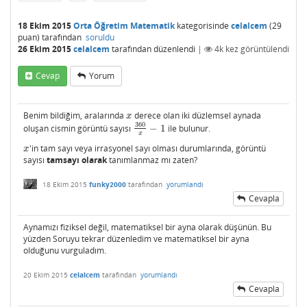
18 Ekim 2015
Orta Öğretim Matematik
kategorisinde
celalcem
(
29
puan)
tarafından
soruldu
26 Ekim 2015
celalcem
tarafından
düzenlendi
|
4k
kez görüntülendi
Cevap
Yorum
Benim bildiğim, aralarında
derece olan iki düzlemsel aynada
x
x
360
oluşan cismin görüntü sayısı
−
1
ile bulunur.
360
x
−
1
x
'in tam sayı veya irrasyonel sayı olması durumlarında, görüntü
x
x
sayısı
tamsayı olarak
tanımlanmaz mı zaten?
18 Ekim 2015
funky2000
tarafından
yorumlandı
Cevapla
Aynamızı fiziksel değil, matematiksel bir ayna olarak düşünün. Bu
yüzden Soruyu tekrar düzenledim ve matematiksel bir ayna
olduğunu vurguladım.
20 Ekim 2015
celalcem
tarafından
yorumlandı
Cevapla