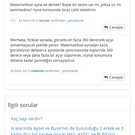
Matematiksel ayna ne demek? Boyle bir tanim var mi, yoksa siz mi
tanimladiniz? Ayna konusunda biraz cahil olabilirim.
26 Ekim 2015
Sercan
tarafından
yorumlandı
Cevapla
Merhaba, fiziksel aynada, görüntü en fazla 360 derecelik açıyı
tamamlayacak şekilde yansır. Matematiksel aynadan kasıt,
görüntünün defalarca aynalarda yansımasında toplamda 360
derece veya daha fazla bir açıyı süpürerek, orjinal konumuna
dönene kadar yansıdığını varsayıyoruz.
26 Ekim 2015
celalcem
tarafından
yorumlandı
Cevapla
İlgili sorular
Kaç sayı vardır?
Aralarında Aysel ve Buse'nin de bulunduğu 2 erkek ve 3
kadın düz bir saraya oturacaktır. AYSEL ile BUSE'nin