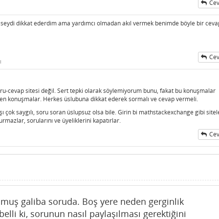
Cev
ilseydi dikkat ederdim ama yardımcı olmadan akıl vermek benimde böyle bir ceva
Cev
i
soru-cevap sitesi değil. Sert tepki olarak söylemiyorum bunu, fakat bu konuşmalar
eken konuşmalar. Herkes üslubuna dikkat ederek sormalı ve cevap vermeli.
şı çok saygılı, soru soran üslupsuz olsa bile. Girin bi mathstackexchange gibi sitel
mazlar, sorularını ve üyeliklerini kapatırlar.
Cev
muş galiba soruda. Boş yere neden gerginlik
elli ki, sorunun nasıl paylaşılması gerektiğini