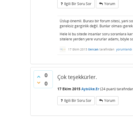
Ilgili Bir Soru Sor
Yorum
Üslup önemli. Burası bir forum sitesi, yani 
gereksiz gerginlik değil. Bunlar olması ger
Hele ki bu sitede insanlar soru soranlara kar
sitelere yerden yere vururlar adamı, böyle so
17 Ekim 2015
Sercan
tarafından
yorumlandı
0
Çok teşekkürler.
0
17 Ekim 2015
Aybüke.Er
(
24
puan)
tarafında
Ilgili Bir Soru Sor
Yorum