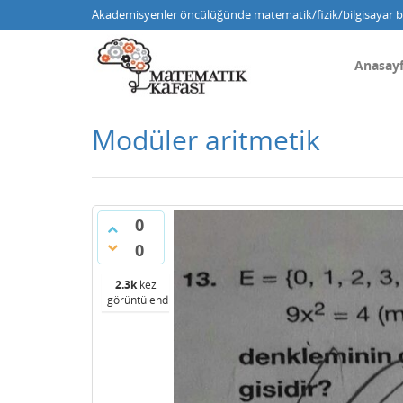
Akademisyenler öncülüğünde matematik/fizik/bilgisayar bi
Anasay
Modüler aritmetik
0
0
2.3k
kez
görüntülendi