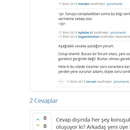
17 Ekim 2015
Handan
tarafından
yorumlandı
<p> Soruyu cevapladıktan sonra bu bilgi ver
vermeme sebep olur.
</p>
17 Ekim 2015
Aybüke.Er
tarafından
yorumlandı
17 Ekim 2015
DoganDonmez
tarafından
düzenlend
Aşağıdaki cevaba yazdığım yorum:
Üslup önemli. Burası bir forum sitesi, yani 
gereksiz gerginlik değil. Bunlar olması ger
Hele ki bu sitede insanlar soru soranlara kar
yerden yere vururlar adamı, böyle soru sordur
17 Ekim 2015
Sercan
tarafından
yorumlandı
2
Cevaplar
0
Cevap dışında her şey konuşul
0
oluşuyor ki? Arkadaş yeni üye b