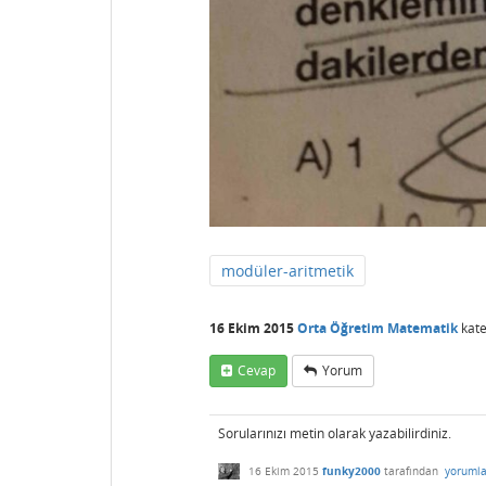
modüler-aritmetik
16 Ekim 2015
Orta Öğretim Matematik
kate
Cevap
Yorum
Sorularınızı metin olarak yazabilirdiniz.
16 Ekim 2015
funky2000
tarafından
yorumla