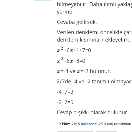
bilmeyebilir. Daha ılımlı yakl
yerine.
Cevaba gelirsek.
Verilen denklemi öncelikle çar
denklem kısmına 7 ekleyelim.
2
+6
+1+7=0
x
2
x
x
x
2
+6
+8=0
x
2
x
x
x
=-4 ve
=-2 bulunur.
x
x
x
x
Z/7de -4 ve -2 tanımlı olmayaca
-4+7=3
-2+7=5
Cevap b şıkkı olarak bulunur.
17 Ekim 2015
holocene
(
25
puan)
tarafından