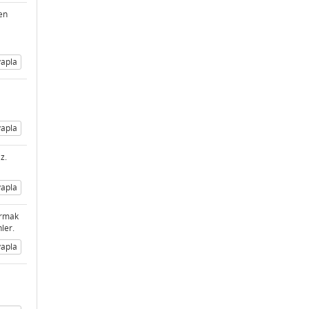
en
apla
apla
z.
apla
ırmak
ler.
apla