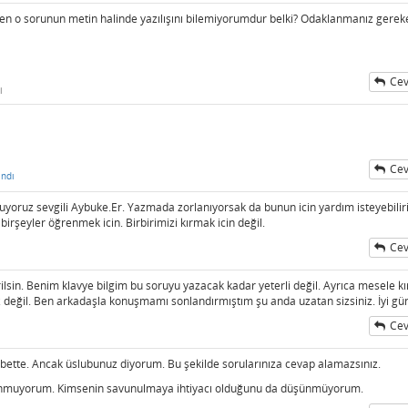
 Ben o sorunun metin halinde yazılışını bilemiyorumdur belki? Odaklanmanız gerek
Cev
i
Cev
ndı
ruyoruz sevgili Aybuke.Er. Yazmada zorlanıyorsak da bunun icin yardım isteyebiliri
irşeyler öğrenmek icin. Birbirimizi kırmak icin değil.
Cev
rilsin. Benim klavye bilgim bu soruyu yazacak kadar yeterli değil. Ayrıca mesele k
 değil. Ben arkadaşla konuşmamı sonlandırmıştım şu anda uzatan sizsiniz. İyi gün
Cev
or elbette. Ancak üslubunuz diyorum. Bu şekilde sorularınıza cevap alamazsınız.
vunmuyorum. Kimsenin savunulmaya ihtiyacı olduğunu da düşünmüyorum.