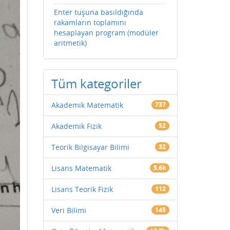
Enter tuşuna basıldığında
rakamların toplamını
hesaplayan program (modüler
aritmetik)
Tüm kategoriler
Akademik Matematik
737
Akademik Fizik
52
Teorik Bilgisayar Bilimi
32
Lisans Matematik
5.6k
Lisans Teorik Fizik
112
Veri Bilimi
145