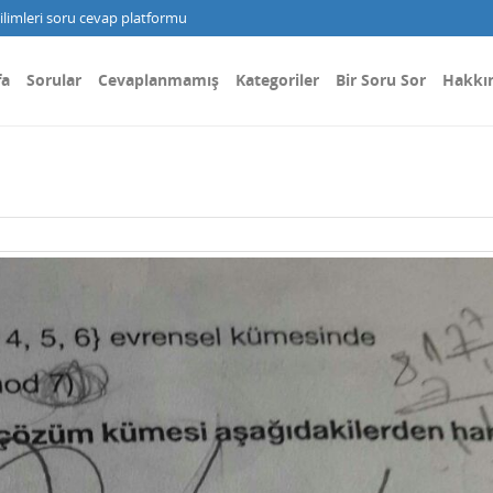
limleri soru cevap platformu
fa
Sorular
Cevaplanmamış
Kategoriler
Bir Soru Sor
Hakkı