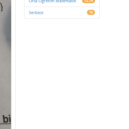
Orta Öğretim Matematik
12.7k
Serbest
1k