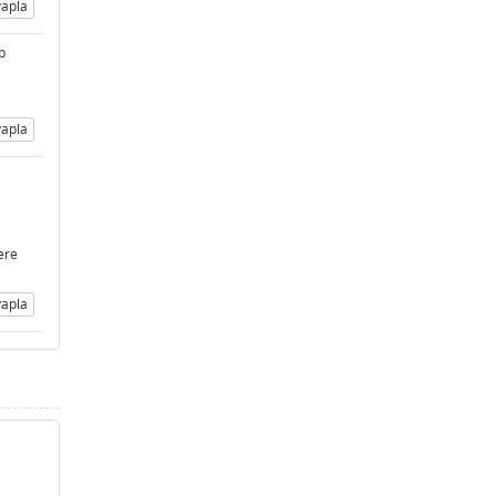
apla
p
apla
ere
apla