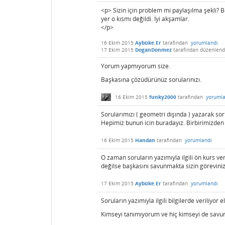
<p> Sizin için problem mi paylaşılma şekli?
yer o kısmı değildi. İyi akşamlar.
</p>
16 Ekim 2015
Aybüke.Er
tarafından
yorumlandı
17 Ekim 2015
DoganDonmez
tarafından
düzenlend
Yorum yapmıyorum size.
Başkasına çözüdürünüz sorularınızı.
16 Ekim 2015
funky2000
tarafından
yorumla
Sorularımızı ( geometri dışında ) yazarak so
Hepimiz bunun icin buradayız. Birbirimizden b
16 Ekim 2015
Handan
tarafından
yorumlandı
O zaman soruların yazımıyla ilgili ön kurs ve
değilse başkasını savunmakta sizin göreviniz
17 Ekim 2015
Aybüke.Er
tarafından
yorumlandı
Soruların yazımıyla ilgili bilgilerde veriliy
Kimseyi tanımıyorum ve hiç kimseyi de sa