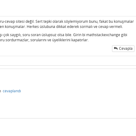
soru-cevap sitesi değil. Sert tepki olarak söylemiyorum bunu, fakat bu konuşmalar
eken konuşmalar. Herkes üslubuna dikkat ederek sormalı ve cevap vermeli.
şı çok saygılı, soru soran üslupsuz olsa bile. Girin bi mathstackexchange gibi
ru sordurmazlar, sorularını ve üyeliklerini kapatırlar.
Cevapla
n
cevaplandı