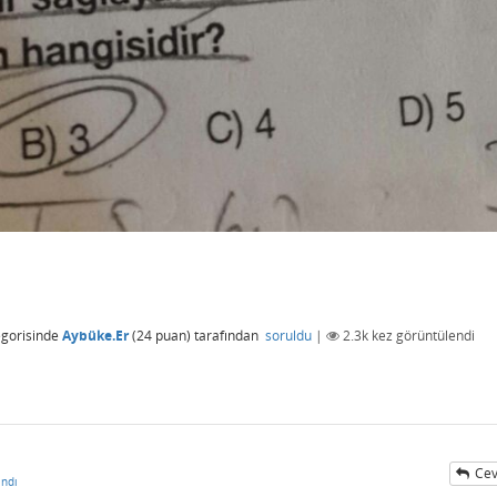
gorisinde
Aybüke.Er
(
24
puan)
tarafından
soruldu
|
2.3k
kez görüntülendi
Cev
ndı