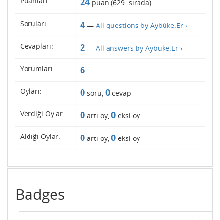
Puanları:
24
puan (
629
. sırada)
Soruları:
4
—
All questions by Aybüke.Er ›
Cevapları:
2
—
All answers by Aybüke.Er ›
Yorumları:
6
Oyları:
0
0
soru,
cevap
Verdiği Oylar:
0
0
artı oy,
eksi oy
Aldığı Oylar:
0
0
artı oy,
eksi oy
Badges