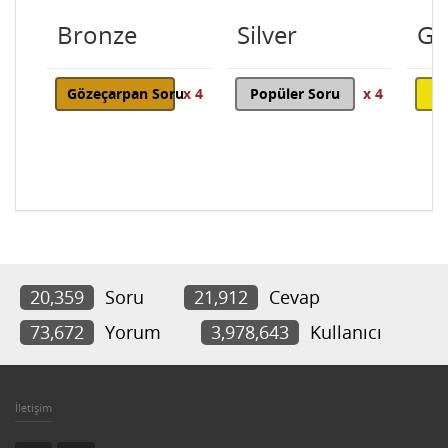
Bronze
Silver
Go
Gözeçarpan Soru
x 4
Popüler Soru
x 4
20,359
Soru
21,912
Cevap
73,672
Yorum
3,978,643
Kullanıcı
İletişim