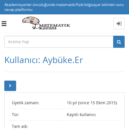
Akademisyenler öncülüğünde matematik/fizik/bilgisayar bilimleri soru
cevap platformu
Toggle
navigation
Kullanıcı: Aybüke.Er
Üyelik zamanı:
10 yıl (since 15 Ekim 2015)
Tür:
Kayıtlı kullanıcı
Tam adı: