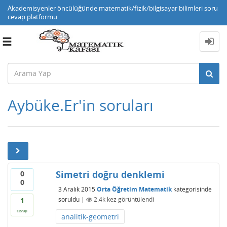
Akademisyenler öncülüğünde matematik/fizik/bilgisayar bilimleri soru
cevap platformu
Toggle
navigation
Aybüke.Er'in soruları
Simetri doğru denklemi
0
0
3 Aralık 2015
Orta Öğretim Matematik
kategorisinde
soruldu
|
2.4k
kez görüntülendi
1
cevap
analitik-geometri