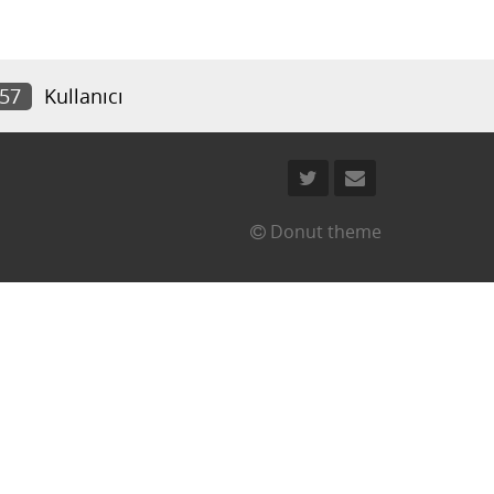
857
Kullanıcı
Donut theme