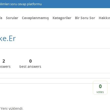
limleri soru cevap platformu
fa
Sorular
Cevaplanmamış
Kategoriler
Bir Soru Sor
Hakkı
ke.Er
2
0
nswers
best answers
0
votes
Yeni yüklendi.