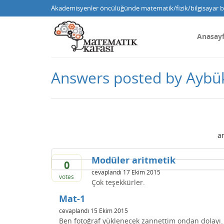
Akademisyenler öncülüğünde matematik/fizik/bilgisayar bi
Anasay
Answers posted by Aybü
a
Modüler aritmetik
0
cevaplandı
17 Ekim 2015
votes
Çok teşekkürler.
Mat-1
cevaplandı
15 Ekim 2015
Ben fotoğraf yüklenecek zannettim ondan dolayı. 