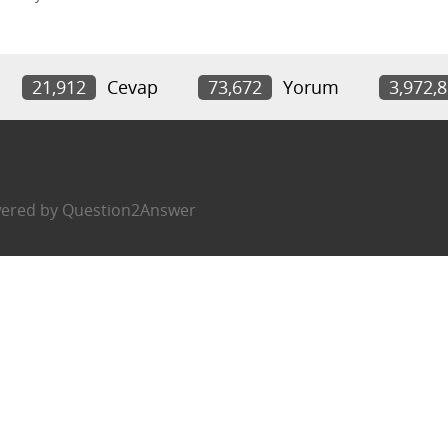
21,912
Cevap
73,672
Yorum
3,972,
ered by
Question2Answer