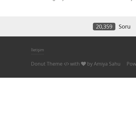
20,359
Soru
İletişim
Donut Theme
with
by
Amiya Sahu
Pow