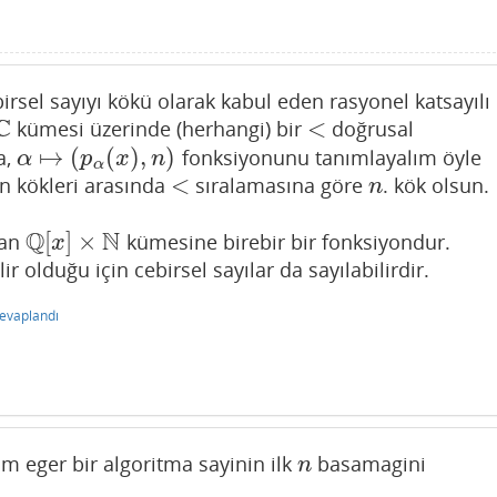
birsel sayıyı kökü olarak kabul eden rasyonel katsayılı
C
<
kümesi üzerinde (herhangi) bir
doğrusal
C
<
↦
(
(
)
,
)
a,
fonksiyonunu tanımlayalım öyle
α
↦
(
p
α
(
x
)
,
n
)
α
p
x
n
α
<
 kökleri arasında
sıralamasına göre
. kök olsun.
<
n
n
Q
N
[
]
×
dan
kümesine birebir bir fonksiyondur.
Q
[
x
]
×
N
x
lir olduğu için cebirsel sayılar da sayılabilirdir.
evaplandı
im eger bir algoritma sayinin ilk
basamagini
n
n