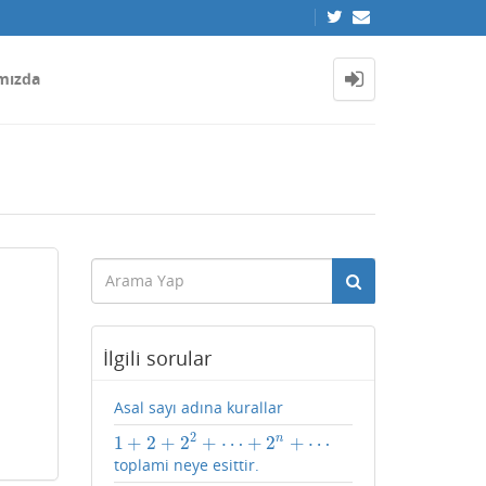
mızda
İlgili sorular
Asal sayı adına kurallar
2
1
+
2
+
2
+
⋯
+
2
+
⋯
n
1
+
2
+
2
2
+
⋯
+
2
n
+
⋯
toplami neye esittir.