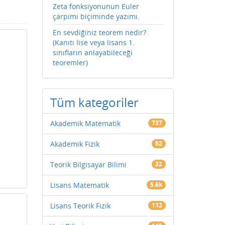
Zeta fonksiyonunun Euler
çarpımı biçiminde yazımı.
En sevdiğiniz teorem nedir?
(Kanıtı lise veya lisans 1.
sınıfların anlayabileceği
teoremler)
Tüm kategoriler
Akademik Matematik
737
Akademik Fizik
52
Teorik Bilgisayar Bilimi
32
Lisans Matematik
5.6k
Lisans Teorik Fizik
112