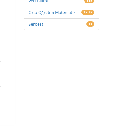
Veri Bilimi
145
Orta Öğretim Matematik
12.7k
Serbest
1k