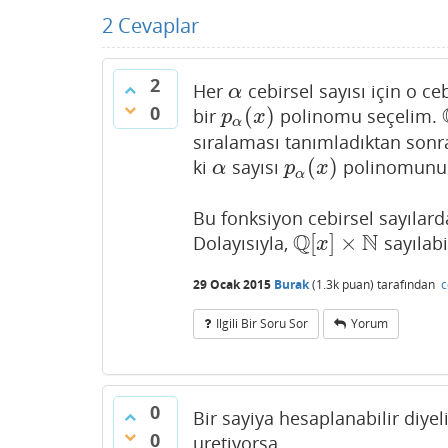
2
Cevaplar
2
Her
cebirsel sayısı için o ce
α
α
0
(
)
bir
polinomu seçelim.
p
α
(
x
)
p
x
α
sıralaması tanımladıktan sonr
(
)
ki
sayısı
polinomunun
α
p
α
(
x
)
α
p
x
α
Bu fonksiyon cebirsel sayılar
Q
N
[
]
×
Dolayısıyla,
sayılabi
Q
[
x
]
×
N
x
29 Ocak 2015
Burak
(
1.3k
puan)
tarafından
c
Ilgili Bir Soru Sor
Yorum
0
Bir sayiya hesaplanabilir diyel
0
uretiyorsa.