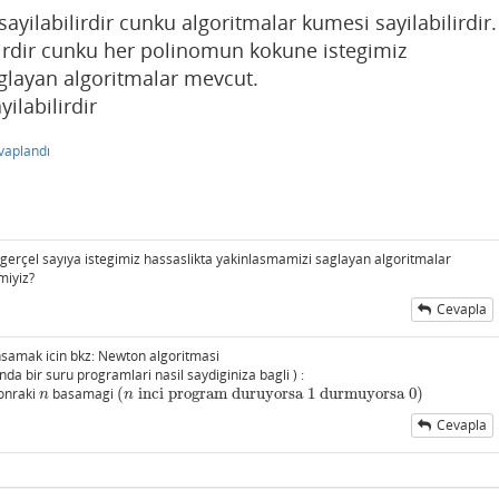
ayilabilirdir cunku algoritmalar kumesi sayilabilirdir.
lirdir cunku her polinomun kokune istegimiz
glayan algoritmalar mevcut.
ilabilirdir
vaplandı
 gerçel sayıya istegimiz hassaslikta yakinlasmamizi saglayan algoritmalar
miyiz?
Cevapla
nsamak icin bkz: Newton algoritmasi
da bir suru programlari nasil saydiginiza bagli ) :
sonraki
basamagi
(
inci program duruyorsa
1
durmuyorsa
0
)
n
(
n
inci program duruyorsa
1
durmuyorsa
0
)
n
n
Cevapla