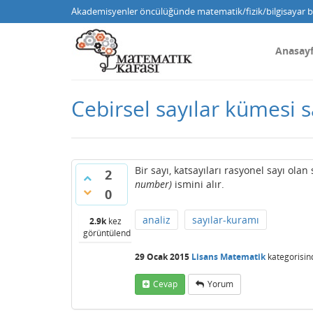
Akademisyenler öncülüğünde matematik/fizik/bilgisayar bi
Anasay
Cebirsel sayılar kümesi sa
Bir sayı, katsayıları rasyonel sayı ola
2
number)
ismini alır.
0
analiz
sayılar-kuramı
2.9k
kez
görüntülendi
29 Ocak 2015
Lisans Matematik
kategorisin
Cevap
Yorum