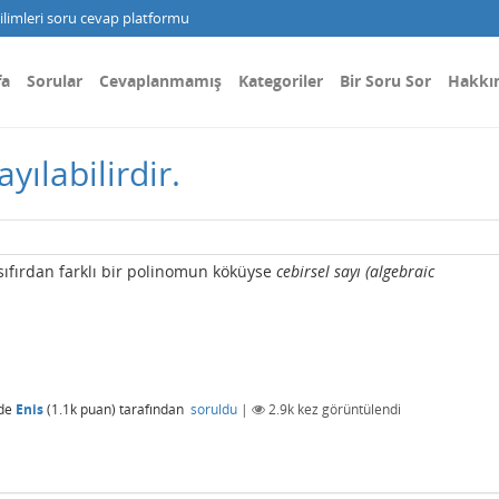
limleri soru cevap platformu
fa
Sorular
Cevaplanmamış
Kategoriler
Bir Soru Sor
Hakkı
yılabilirdir.
n sıfırdan farklı bir polinomun köküyse
cebirsel sayı (algebraic
de
Enis
(
1.1k
puan)
tarafından
soruldu
|
2.9k
kez görüntülendi