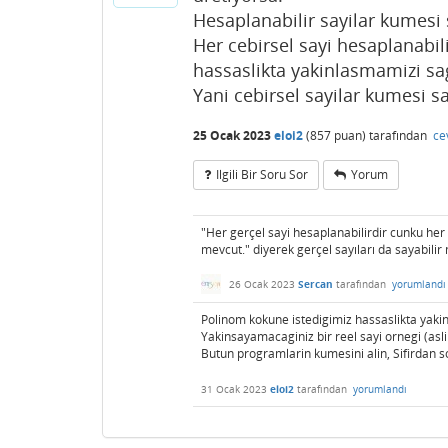
Hesaplanabilir sayilar kumesi s
Her cebirsel sayi hesaplanabi
hassaslikta yakinlasmamizi sa
Yani cebirsel sayilar kumesi say
25 Ocak 2023
eloi2
(
857
puan)
tarafından
ce
Ilgili Bir Soru Sor
Yorum
"Her gerçel sayi hesaplanabilirdir cunku her
mevcut." diyerek gerçel sayıları da sayabilir 
26 Ocak 2023
Sercan
tarafından
yorumlandı
Polinom kokune istedigimiz hassaslikta yaki
Yakinsayamacaginiz bir reel sayi ornegi (aslin
Butun programlarin kumesini alin, Sifirdan 
31 Ocak 2023
eloi2
tarafından
yorumlandı